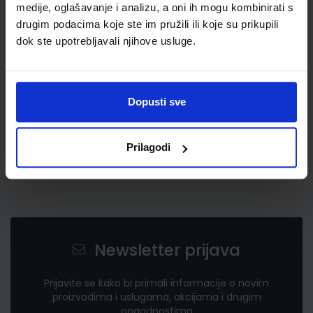
medije, oglašavanje i analizu, a oni ih mogu kombinirati s
1,00 €
drugim podacima koje ste im pružili ili koje su prikupili
dok ste upotrebljavali njihove usluge.
Dopusti sve
Prilagodi
Newsletter prijava
Prijavite se kako bi primali informacije o novim
proizvodima i uslugama, akcijama i drugim
pogodnostima