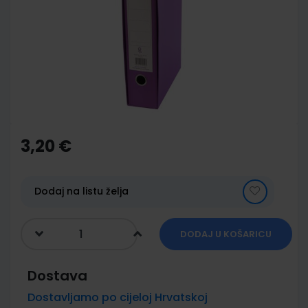
of
the
images
gallery
Skip
to
the
3,20 €
beginning
of
the
images
Dodaj na listu želja
gallery
DODAJ U KOŠARICU
Dostava
Dostavljamo po cijeloj Hrvatskoj