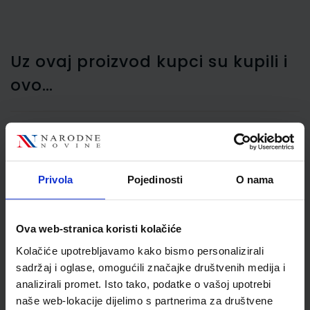
Uz ovaj proizvod kupci su kupili i
ovo…
Fascikl prešpan klapna s
gumicom, Nano,
Privola
Pojedinosti
O nama
narančasti
Ova web-stranica koristi kolačiće
Kolačiće upotrebljavamo kako bismo personalizirali
sadržaj i oglase, omogućili značajke društvenih medija i
analizirali promet. Isto tako, podatke o vašoj upotrebi
naše web-lokacije dijelimo s partnerima za društvene