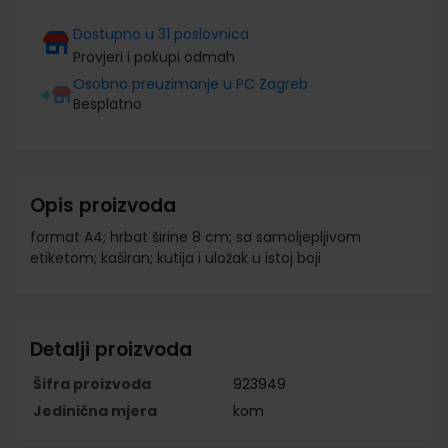
Dostupno u 31 poslovnica
Provjeri i pokupi odmah
Osobno preuzimanje u PC Zagreb
Besplatno
Opis proizvoda
format A4; hrbat širine 8 cm; sa samoljepljivom
etiketom; kaširan; kutija i uložak u istoj boji
Detalji proizvoda
Šifra proizvoda
923949
Jedinična mjera
kom