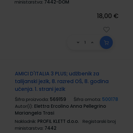
ministarstva:
7442-DOM
18,00 €
AMICI D'ITALIA 3 PLUS; udžbenik za
talijanski jezik, 8. razred OŠ, 8. godina
učenja. 1. strani jezik
Šifra proizvoda:
569159
Šifra omota:
500178
Autor(i):
Elettra Ercolino Anna Pellegrino
Mariangela Trasi
Nakladnik:
PROFIL KLETT d.o.o.
Registarski broj
ministarstva:
7442