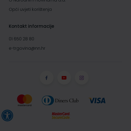
O Narodnim novinama d.d.
Opći uvjeti korištenja
Kontakt informacije
01 650 28 80
e-trgovina@nn.hr