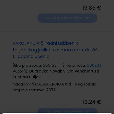
19,85 €
TRENUTNO NIJE DOSTUPNO
PAROLANDIA 5; radni udžbenik
talijanskog jezika u osmom razredu OŠ,
5. godina učenja
Šifra proizvoda:
569163
Šifra omota:
500233
Autor(i):
Dubravka Novak Silvia Venchiarutti
Kristina Huljev
Nakladnik:
ŠKOLSKA KNJIGA d.d.
Registarski
broj ministarstva:
7672
13,24 €
TRENUTNO NIJE DOSTUPNO