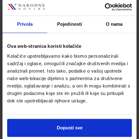
Privola
Pojedinosti
O nama
PAROLANDIA 5; trening jezičnih vještina iz
talijanskog jezika u osmom razredu
osnovne škole
Ova web-stranica koristi kolačiće
Šifra proizvoda:
569506
Šifra omota:
500744
Kolačiće upotrebljavamo kako bismo personalizirali
Autor(i):
Dubravka Novak Silvia Venchiarutti
sadržaj i oglase, omogućili značajke društvenih medija i
Nakladnik:
ŠKOLSKA KNJIGA d.d.
Registarski
analizirali promet. Isto tako, podatke o vašoj upotrebi
broj ministarstva:
7672-DOM
naše web-lokacije dijelimo s partnerima za društvene
medije, oglašavanje i analizu, a oni ih mogu kombinirati s
14,50 €
drugim podacima koje ste im pružili ili koje su prikupili
dok ste upotrebljavali njihove usluge.
Dopusti sve