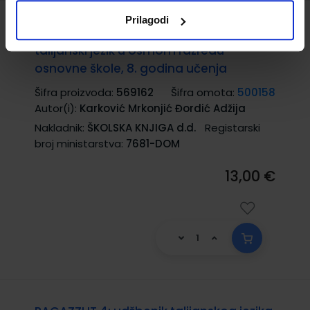
Prilagodi
RAGAZZI.IT 4; radna bilježnica za
talijanski jezik u osmom razredu
osnovne škole, 8. godina učenja
Šifra proizvoda:
569162
Šifra omota:
500158
Autor(i):
Karković Mrkonjić Đordić Adžija
Nakladnik:
ŠKOLSKA KNJIGA d.d.
Registarski
broj ministarstva:
7681-DOM
13,00 €