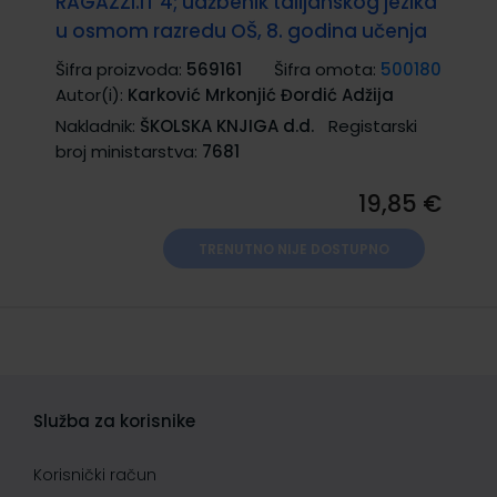
RAGAZZI.IT 4; udžbenik talijanskog jezika
u osmom razredu OŠ, 8. godina učenja
Šifra proizvoda:
569161
Šifra omota:
500180
Autor(i):
Karković Mrkonjić Đordić Adžija
Nakladnik:
ŠKOLSKA KNJIGA d.d.
Registarski
broj ministarstva:
7681
19,85 €
TRENUTNO NIJE DOSTUPNO
Služba za korisnike
Korisnički račun