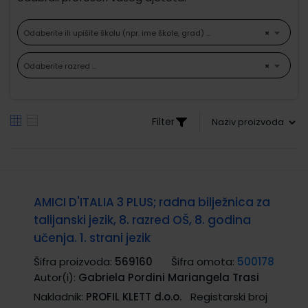
Odaberite ili upišite školu (npr. ime škole, grad) ...
×
Odaberite razred ...
×
Filter
AMICI D'ITALIA 3 PLUS; radna bilježnica za
talijanski jezik, 8. razred OŠ, 8. godina
učenja. 1. strani jezik
Šifra proizvoda:
569160
Šifra omota:
500178
Autor(i):
Gabriela Pordini Mariangela Trasi
Nakladnik:
PROFIL KLETT d.o.o.
Registarski broj