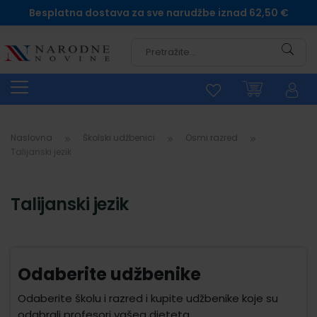
Besplatna dostava za sve narudžbe iznad 62,50 €
Pretra
Naslovna
Školski udžbenici
Osmi razred
Talijanski jezik
Talijanski jezik
Odaberite udžbenike
Odaberite školu i razred i kupite udžbenike koje su
odabrali profesori vašeg djeteta.