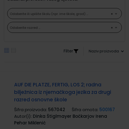
Odaberite ili upišite školu (npr. ime škole, grad) ...
×
Odaberite razred ...
×
Filter
AUF DIE PLATZE, FERTIG, LOS 2; radna
bilježnica iz njemačkoga jezika za drugi
razred osnovne škole
Šifra proizvoda:
567042
Šifra omota:
500167
Autor(i):
Dinka Štiglmayer Bočkarjov Irena
Pehar Miklenić