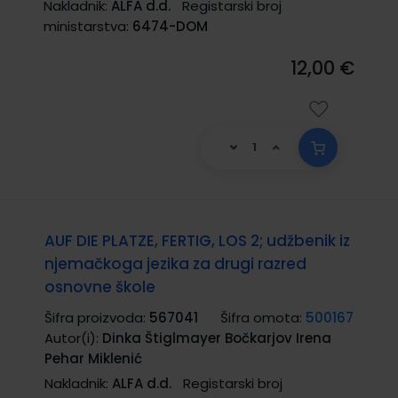
Nakladnik:
ALFA d.d.
Registarski broj
ministarstva:
6474-DOM
12,00 €
AUF DIE PLATZE, FERTIG, LOS 2; udžbenik iz
njemačkoga jezika za drugi razred
osnovne škole
Šifra proizvoda:
567041
Šifra omota:
500167
Autor(i):
Dinka Štiglmayer Bočkarjov Irena
Pehar Miklenić
Nakladnik:
ALFA d.d.
Registarski broj