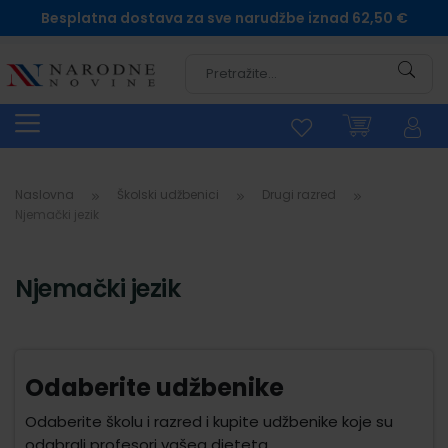
Besplatna dostava za sve narudžbe iznad 62,50 €
Pretra
Naslovna
Školski udžbenici
Drugi razred
Njemački jezik
Njemački jezik
Odaberite udžbenike
Odaberite školu i razred i kupite udžbenike koje su
odabrali profesori vašeg djeteta.