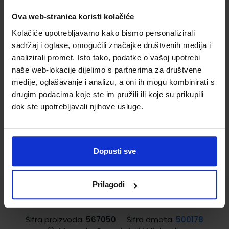
Ova web-stranica koristi kolačiće
HALLO ANNA NEU 1; udžbenik za njemački
Kolačiće upotrebljavamo kako bismo personalizirali
jezik, 2. razred osnovne škole, prvi strani
sadržaj i oglase, omogućili značajke društvenih medija i
jezik
analizirali promet. Isto tako, podatke o vašoj upotrebi
Šifra proizvoda:
567043
Šifra omota:
500178
naše web-lokacije dijelimo s partnerima za društvene
Autor(i):
Olga Swerlowa
medije, oglašavanje i analizu, a oni ih mogu kombinirati s
Nakladnik:
PROFIL KLETT d.o.o.
Registarski broj
drugim podacima koje ste im pružili ili koje su prikupili
ministarstva:
6849
dok ste upotrebljavali njihove usluge.
10,80 €
Dopusti sve
TRENUTNO NIJE DOSTUPNO
Prilagodi
JANA UND DINO 2; radna bilježnica
Šifra proizvoda:
567050
Šifra omota:
500178