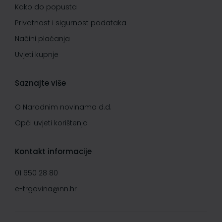
Kako do popusta
Privatnost i sigurnost podataka
Načini plaćanja
Uvjeti kupnje
Saznajte više
O Narodnim novinama d.d.
Opći uvjeti korištenja
Kontakt informacije
01 650 28 80
e-trgovina@nn.hr