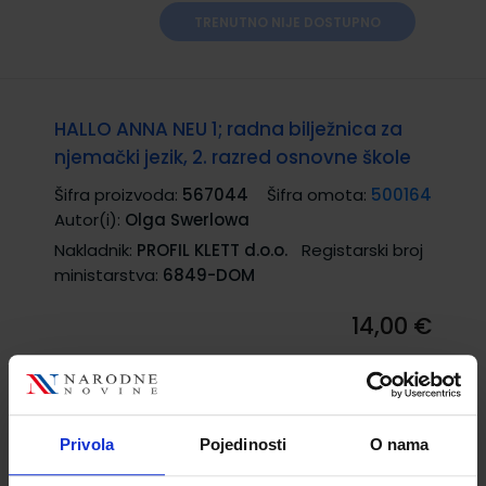
TRENUTNO NIJE DOSTUPNO
HALLO ANNA NEU 1; radna bilježnica za
njemački jezik, 2. razred osnovne škole
Šifra proizvoda:
567044
Šifra omota:
500164
Autor(i):
Olga Swerlowa
Nakladnik:
PROFIL KLETT d.o.o.
Registarski broj
ministarstva:
6849-DOM
14,00 €
Privola
Pojedinosti
O nama