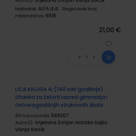
Autor(i):
Snježana Zrinjan Višnja Sorčik
Nakladnik:
ALFA d.d.
Registarski broj
ministarstva:
6516
21,00 €
LICA KNJIGA 4; (140 sati godišnje)
čitanka za četvrti razred gimnazija i
četverogodišnjih strukovnih škola
Šifra proizvoda:
569207
Autor(i):
Snježana Zrinjan Nataša Sajko
Višnja Sorčik