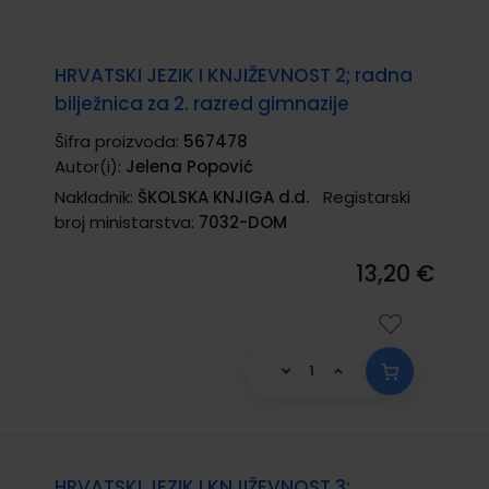
HRVATSKI JEZIK I KNJIŽEVNOST 2; radna
bilježnica za 2. razred gimnazije
Šifra proizvoda:
567478
Autor(i):
Jelena Popović
Nakladnik:
ŠKOLSKA KNJIGA d.d.
Registarski
broj ministarstva:
7032-DOM
13,20 €
HRVATSKI JEZIK I KNJIŽEVNOST 3;