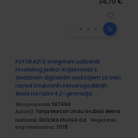
34,70 €
PUTOKAZI 3; integrirani udžbenik
hrvatskog jezika i književnosti s
dodatnim digitalnim sadržajem za treći
razred strukovnih četverogodišnjih
škola na razini 4.2 i gimnazija
Šifra proizvoda:
567494
Autor(i):
Tanja Marčan Linda Grubišić Belina
Nakladnik:
ŠKOLSKA KNJIGA d.d.
Registarski
broj ministarstva:
7078