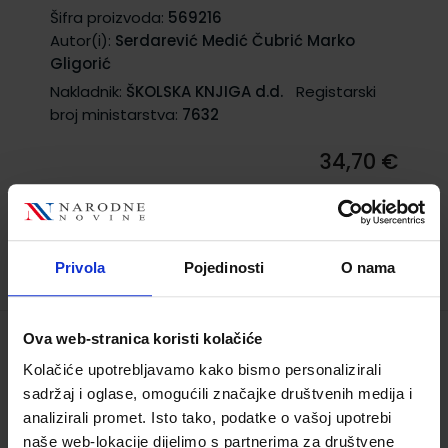
Šifra proizvoda:
569216
Autor(i):
Serdarević Medić Čubrić Marko
Gligorić
Nakladnik:
ŠKOLSKA KNJIGA d.d.
Registarski
broj ministarstva:
7632
34,70 €
Privola
Pojedinosti
O nama
Ova web-stranica koristi kolačiće
HRVATSKI JEZIK I KNJIŽEVNOST 4; radna
Kolačiće upotrebljavamo kako bismo personalizirali
bilježnica uz integrirani udžbenik
sadržaj i oglase, omogućili značajke društvenih medija i
hrvatskoga jezika za četvrti razred
analizirali promet. Isto tako, podatke o vašoj upotrebi
gimnazije
naše web-lokacije dijelimo s partnerima za društvene