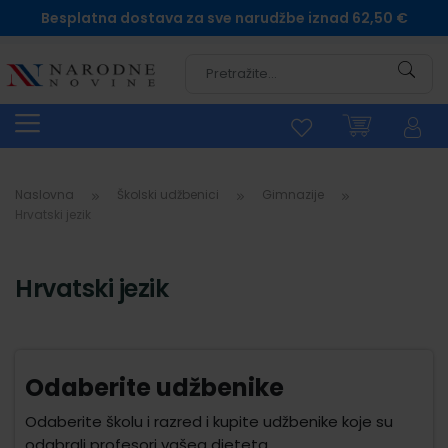
Besplatna dostava za sve narudžbe iznad 62,50 €
Pretra
Naslovna
Školski udžbenici
Gimnazije
Hrvatski jezik
Hrvatski jezik
Odaberite udžbenike
Odaberite školu i razred i kupite udžbenike koje su
odabrali profesori vašeg djeteta.