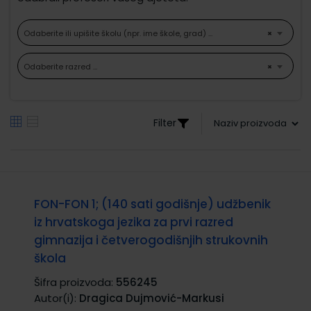
Odaberite ili upišite školu (npr. ime škole, grad) ...
×
Odaberite razred ...
×
Filter
FON-FON 1; (140 sati godišnje) udžbenik
iz hrvatskoga jezika za prvi razred
gimnazija i četverogodišnjih strukovnih
škola
Šifra proizvoda:
556245
Autor(i):
Dragica Dujmović-Markusi