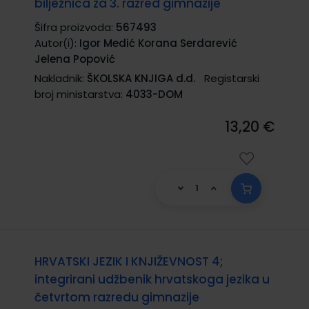
bilježnica za 3. razred gimnazije
Šifra proizvoda:
567493
Autor(i):
Igor Medić Korana Serdarević
Jelena Popović
Nakladnik:
ŠKOLSKA KNJIGA d.d.
Registarski
broj ministarstva:
4033-DOM
13,20 €
HRVATSKI JEZIK I KNJIŽEVNOST 4;
integrirani udžbenik hrvatskoga jezika u
četvrtom razredu gimnazije