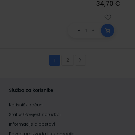
34,70 €
Stranica
2
Trenutno pregledavate stranicu
Stranica
Stranica
Sljedeća
1
Služba za korisnike
Korisnički račun
Status/Povijest narudžbi
Informacije o dostavi
Povrat proizvoda i reklamacije