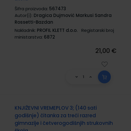
Šifra proizvoda:
567473
Autor(i):
Dragica Dujmović Markusi Sandra
Rossetti-Bazdan
Nakladnik:
PROFIL KLETT d.o.o.
Registarski broj
ministarstva:
6872
21,00 €
KNJIŽEVNI VREMEPLOV 3; (140 sati
godišnje) čitanka za treći razred
gimnazije i četverogodišnjih strukovnih
škola