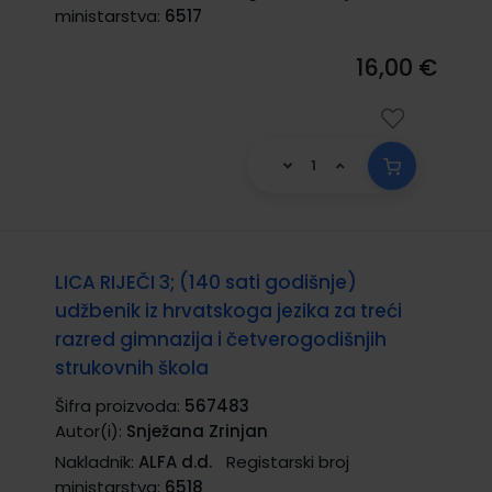
ministarstva:
6517
16,00 €
LICA RIJEČI 3; (140 sati godišnje)
udžbenik iz hrvatskoga jezika za treći
razred gimnazija i četverogodišnjih
strukovnih škola
Šifra proizvoda:
567483
Autor(i):
Snježana Zrinjan
Nakladnik:
ALFA d.d.
Registarski broj
ministarstva:
6518