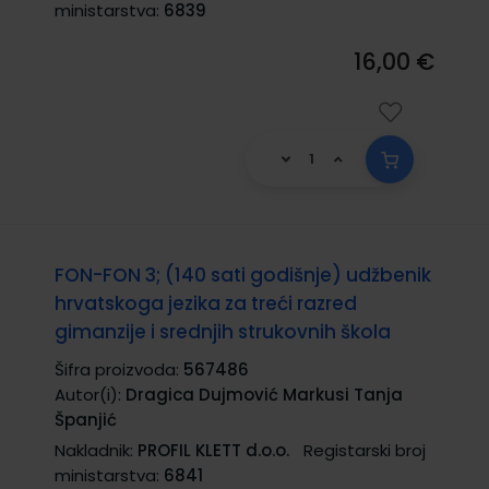
ministarstva:
6839
16,00 €
FON-FON 3; (140 sati godišnje) udžbenik
hrvatskoga jezika za treći razred
gimanzije i srednjih strukovnih škola
Šifra proizvoda:
567486
Autor(i):
Dragica Dujmović Markusi Tanja
Španjić
Nakladnik:
PROFIL KLETT d.o.o.
Registarski broj
ministarstva:
6841