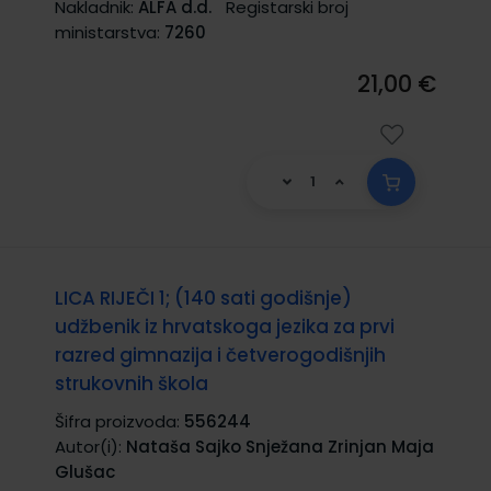
Nakladnik:
ALFA d.d.
Registarski broj
ministarstva:
7260
21,00 €
LICA RIJEČI 1; (140 sati godišnje)
udžbenik iz hrvatskoga jezika za prvi
razred gimnazija i četverogodišnjih
strukovnih škola
Šifra proizvoda:
556244
Autor(i):
Nataša Sajko Snježana Zrinjan Maja
Glušac