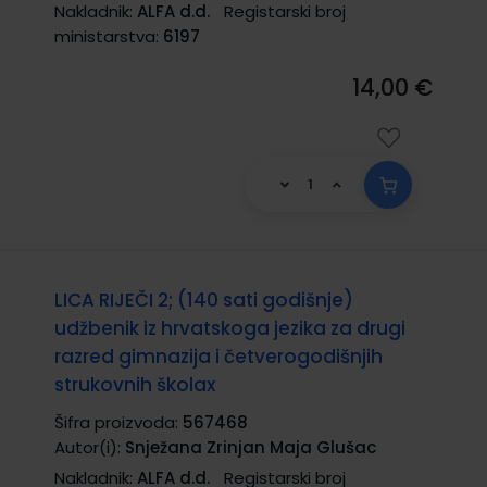
Nakladnik:
ALFA d.d.
Registarski broj
ministarstva:
6197
14,00 €
LICA RIJEČI 2; (140 sati godišnje)
udžbenik iz hrvatskoga jezika za drugi
razred gimnazija i četverogodišnjih
strukovnih školax
Šifra proizvoda:
567468
Autor(i):
Snježana Zrinjan Maja Glušac
Nakladnik:
ALFA d.d.
Registarski broj