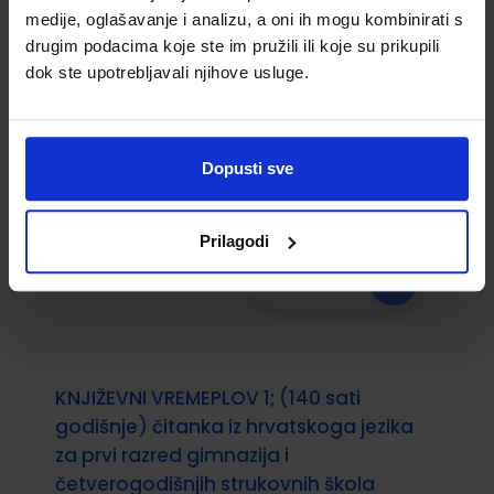
medije, oglašavanje i analizu, a oni ih mogu kombinirati s
Šifra proizvoda:
569217
drugim podacima koje ste im pružili ili koje su prikupili
Autor(i):
Igor Medić Korana Serdarević
Jelena Popović
dok ste upotrebljavali njihove usluge.
Nakladnik:
ŠKOLSKA KNJIGA d.d.
Registarski
broj ministarstva:
7632-DOM
Dopusti sve
13,20 €
Prilagodi
KNJIŽEVNI VREMEPLOV 1; (140 sati
godišnje) čitanka iz hrvatskoga jezika
za prvi razred gimnazija i
četverogodišnjih strukovnih škola