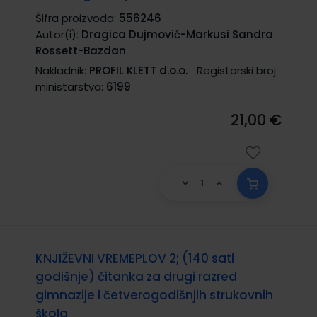
Šifra proizvoda:
556246
Autor(i):
Dragica Dujmović-Markusi Sandra
Rossett-Bazdan
Nakladnik:
PROFIL KLETT d.o.o.
Registarski broj
ministarstva:
6199
21,00 €
KNJIŽEVNI VREMEPLOV 2; (140 sati
godišnje) čitanka za drugi razred
gimnazije i četverogodišnjih strukovnih
škola