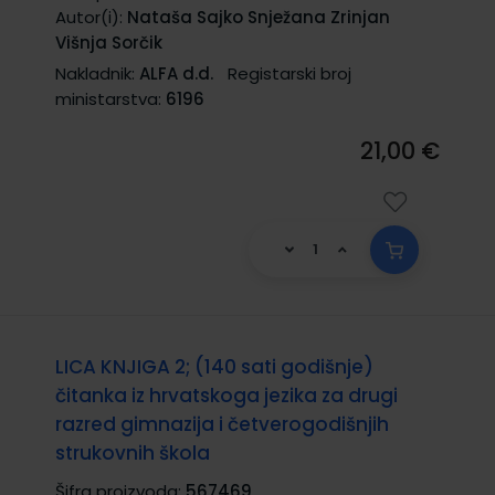
Autor(i):
Nataša Sajko Snježana Zrinjan
Višnja Sorčik
Nakladnik:
ALFA d.d.
Registarski broj
ministarstva:
6196
21,00 €
LICA KNJIGA 2; (140 sati godišnje)
čitanka iz hrvatskoga jezika za drugi
razred gimnazija i četverogodišnjih
strukovnih škola
Šifra proizvoda:
567469