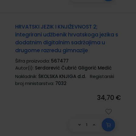
HRVATSKI JEZIK I KNJIŽEVNOST 2;
integrirani udžbenik hrvatskoga jezika s
dodatnim digitalnim sadržajima u
drugome razredu gimnazije
Šifra proizvoda:
567477
Autor(i):
Serdarević Čubrić Gligorić Medić
Nakladnik:
ŠKOLSKA KNJIGA d.d.
Registarski
broj ministarstva:
7032
34,70 €