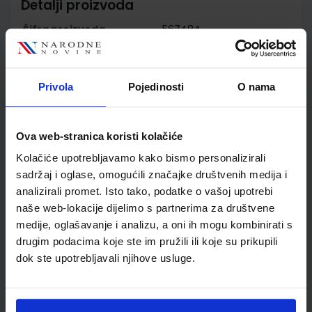
Detalji proizvoda
Šifra proizvoda
567484
Jedinična mjera
kom
Nakladnik
ALFA d.d.
Autor
Snježana Zrinjan Višnja
Privola
Pojedinosti
O nama
Sorčik
Školski razred
30 3.RAZRED SŠ
Ova web-stranica koristi kolačiće
Vrsta školske knjige
UDŽBENIK
Vrsta škole
4 GIMNAZIJA+STRUKOVN
Kolačiće upotrebljavamo kako bismo personalizirali
Nastavni predmet
HRVATSKI JEZIK
sadržaj i oglase, omogućili značajke društvenih medija i
analizirali promet. Isto tako, podatke o vašoj upotrebi
Reg br min
6516
naše web-lokacije dijelimo s partnerima za društvene
medije, oglašavanje i analizu, a oni ih mogu kombinirati s
drugim podacima koje ste im pružili ili koje su prikupili
dok ste upotrebljavali njihove usluge.