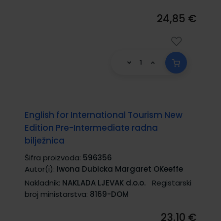
24,85 €
English for International Tourism New
Edition Pre-Intermediate radna
bilježnica
Šifra proizvoda:
596356
Autor(i):
Iwona Dubicka Margaret OKeeffe
Nakladnik:
NAKLADA LJEVAK d.o.o.
Registarski
broj ministarstva:
8169-DOM
23,10 €