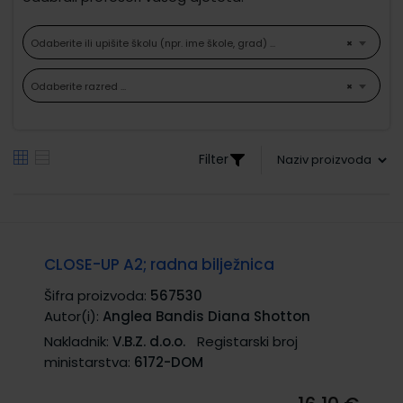
Odaberite ili upišite školu (npr. ime škole, grad) ...
×
Odaberite razred ...
×
Filter
CLOSE-UP A2; radna bilježnica
Šifra proizvoda:
567530
Autor(i):
Anglea Bandis Diana Shotton
Nakladnik:
V.B.Z. d.o.o.
Registarski broj
ministarstva:
6172-DOM