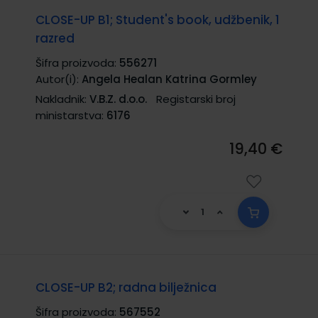
CLOSE-UP B1; Student's book, udžbenik, 1
razred
Šifra proizvoda:
556271
Autor(i):
Angela Healan Katrina Gormley
Nakladnik:
V.B.Z. d.o.o.
Registarski broj
ministarstva:
6176
19,40 €
CLOSE-UP B2; radna bilježnica
Šifra proizvoda:
567552