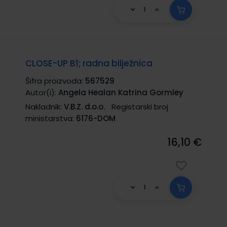
CLOSE-UP B1; radna bilježnica
Šifra proizvoda:
567529
Autor(i):
Angela Healan Katrina Gormley
Nakladnik:
V.B.Z. d.o.o.
Registarski broj
ministarstva:
6176-DOM
16,10 €