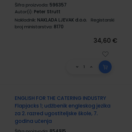
Šifra proizvoda:
596357
Autor(i):
Peter Strutt
Nakladnik:
NAKLADA LJEVAK d.o.o.
Registarski
broj ministarstva:
8170
34,60 €
ENGLISH FOR THE CATERING INDUSTRY
Flapjacks 1; udžbenik engleskog jezika
za 2. razred ugostiteljske škole, 7.
godina učenja
Šifra proizvoda:
854915