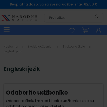
Besplatna dostava za sve narudžbe iznad 62,50 €
Pretra
Naslovna
Školski udžbenici
Strukovne škole
Engleski jezik
Engleski jezik
Odaberite udžbenike
Odaberite školu i razred i kupite udžbenike koje su
odabrali profesori vašeg djeteta.