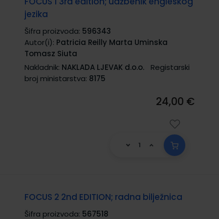
FOCUS 1 3rd edition; udžbenik engleskog
jezika
Šifra proizvoda:
596343
Autor(i):
Patricia Reilly Marta Uminska
Tomasz Siuta
Nakladnik:
NAKLADA LJEVAK d.o.o.
Registarski
broj ministarstva:
8175
24,00 €
FOCUS 2 2nd EDITION; radna bilježnica
Šifra proizvoda:
567518