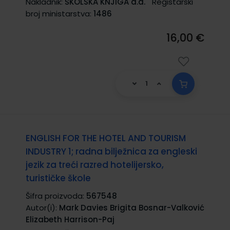
Nakladnik:
ŠKOLSKA KNJIGA d.d.
Registarski
broj ministarstva:
1486
16,00 €
ENGLISH FOR THE HOTEL AND TOURISM
INDUSTRY 1; radna bilježnica za engleski
jezik za treći razred hotelijersko,
turističke škole
Šifra proizvoda:
567548
Autor(i):
Mark Davies Brigita Bosnar-Valković
Elizabeth Harrison-Paj