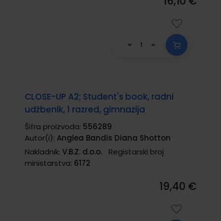
16,10 €
CLOSE-UP A2; Student's book, radni
udžbenik, 1 razred, gimnazija
Šifra proizvoda:
556289
Autor(i):
Anglea Bandis Diana Shotton
Nakladnik:
V.B.Z. d.o.o.
Registarski broj
ministarstva:
6172
19,40 €