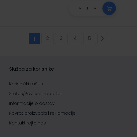
Stranica
2
3
4
5
Trenutno pregledavate stranicu
Stranica
Stranica
Stranica
Stranica
Stranica
Sljedeća
1
Služba za korisnike
Korisnički račun
Status/Povijest narudžbi
Informacije o dostavi
Povrat proizvoda i reklamacije
Kontaktirajte nas