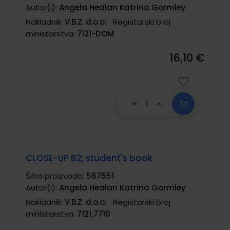
Autor(i):
Angela Healan Katrina Gormley
Nakladnik:
V.B.Z. d.o.o.
Registarski broj
ministarstva:
7121-DOM
16,10 €
CLOSE-UP B2; student's book
Šifra proizvoda:
567551
Autor(i):
Angela Healan Katrina Gormley
Nakladnik:
V.B.Z. d.o.o.
Registarski broj
ministarstva:
7121;7710