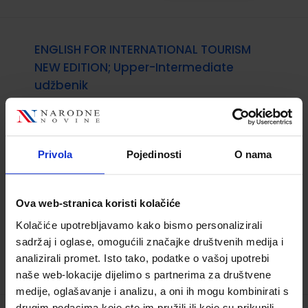
ENGLISH FOR INTERNATIONAL TOURISM
NEW EDITION; Upper-Intermediate
udžbenik
Šifra proizvoda:
596382
Autor(i):
Peter Strutt
Nakladnik:
NAKLADA LJEVAK d.o.o.
Registarski
Privola
Pojedinosti
O nama
broj ministarstva:
34,60 €
Ova web-stranica koristi kolačiće
Kolačiće upotrebljavamo kako bismo personalizirali
sadržaj i oglase, omogućili značajke društvenih medija i
analizirali promet. Isto tako, podatke o vašoj upotrebi
naše web-lokacije dijelimo s partnerima za društvene
medije, oglašavanje i analizu, a oni ih mogu kombinirati s
drugim podacima koje ste im pružili ili koje su prikupili