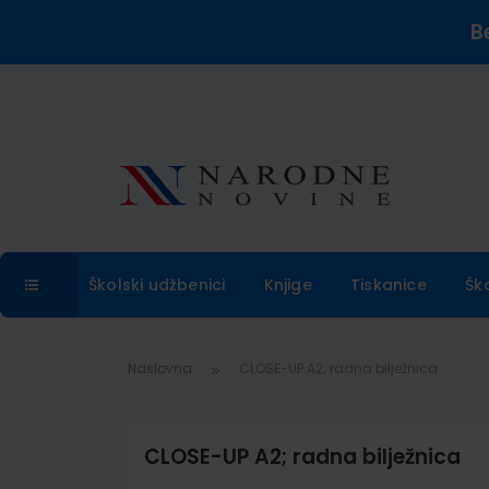
B
Školski udžbenici
Knjige
Tiskanice
Šk
Naslovna
CLOSE-UP A2; radna bilježnica
CLOSE-UP A2; radna bilježnica