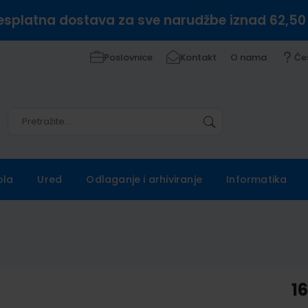
esplatna dostava za sve narudžbe iznad 62,50
Poslovnice
Kontakt
O nama
Če
Pretražite
Pretražite
ola
Ured
Odlaganje i arhiviranje
Informatika
16