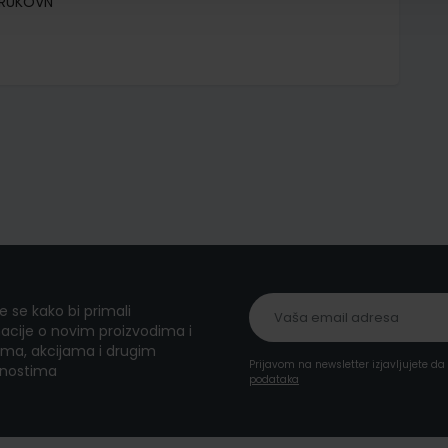
TRUKOVN
te se kako bi primali
acije o novim proizvodima i
ma, akcijama i drugim
Prijavom na newsletter izjavljujete d
nostima
podataka