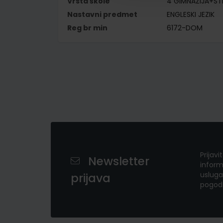
Vrsta škole
4 GIMNAZIJA+S
Nastavni predmet
ENGLESKI JEZIK
Reg br min
6172-DOM
Prijavi
Newsletter
inform
usluga
prijava
pogod