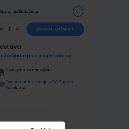
Dodaj na listu želja
DODAJ U KOŠARICU
ostava
ostavljamo po cijeloj Hrvatskoj
Dostupno za narudžbu
Osobno preuzimanje u PC Zagreb
Besplatno