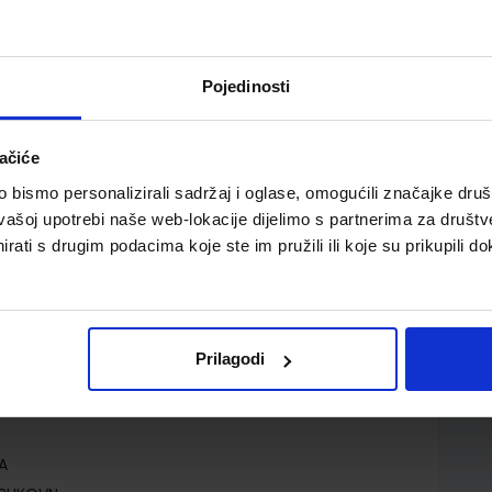
Pojedinosti
ačiće
bismo personalizirali sadržaj i oglase, omogućili značajke društv
vašoj upotrebi naše web-lokacije dijelimo s partnerima za društv
rati s drugim podacima koje ste im pružili ili koje su prikupili do
Prilagodi
iana Shotton
A