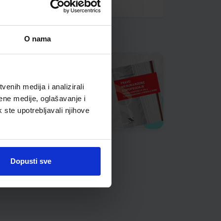
O nama
enih medija i analizirali
ene medije, oglašavanje i
k ste upotrebljavali njihove
Dopusti sve