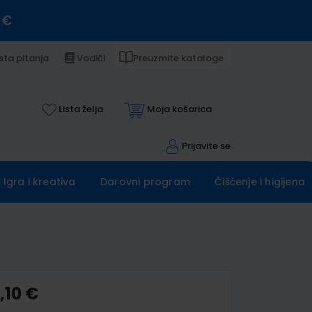
 €
sta pitanja
Vodiči
Preuzmite kataloge
Lista želja
Moja košarica
Prijavite se
Igra i kreativa
Darovni program
Čišćenje i higijena
,10 €