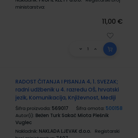
ministarstva:
11,00 €
RADOST ČITANJA I PISANJA 4, 1. SVEZAK;
radni udžbenik u 4. razredu OŠ, hrvatski
jezik, Komunikacija, Književnost, Mediji
Šifra proizvoda:
569017
Šifra omota:
500158
Autor(i):
Bežen Turk Sakač Miota Plešnik
Vuglec
Nakladnik:
NAKLADA LJEVAK d.o.o.
Registarski