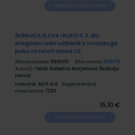
TRENUTNO NIJE DOSTUPNO
ŠKRINJICA SLOVA I RIJEČI 4; 2. dio,
integrirani radni udžbenik iz hrvatskoga
jezika za četvrti razred OŠ
Šifra proizvoda:
569005
Šifra omota:
500179
Autor(i):
Težak Gabelica Marjanović Škribulja
Horvat
Nakladnik:
ALFA d.d.
Registarski broj
ministarstva:
7293
15,10 €
TRENUTNO NIJE DOSTUPNO