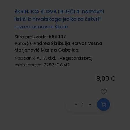
ŠKRINJICA SLOVA I RIJEČI 4; nastavni
listići iz hrvatskoga jezika za četvrti
razred osnovne škole
Šifra proizvoda:
569007
Autor(i):
Andrea Škribulja Horvat Vesna
Marjanović Marina Gabelica
Nakladnik:
ALFA d.d.
Registarski broj
ministarstva:
7292-DOM2
8,00 €