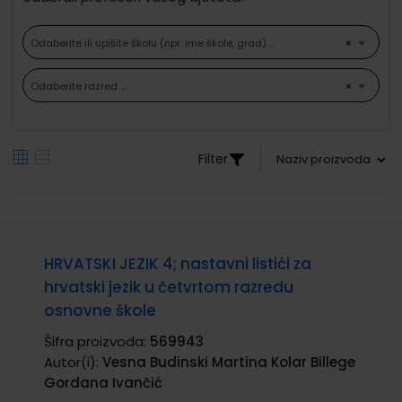
Odaberite ili upišite školu (npr. ime škole, grad) ...
×
Odaberite razred ...
×
Filter
HRVATSKI JEZIK 4; nastavni listići za
hrvatski jezik u četvrtom razredu
osnovne škole
Šifra proizvoda:
569943
Autor(i):
Vesna Budinski Martina Kolar Billege
Gordana Ivančić