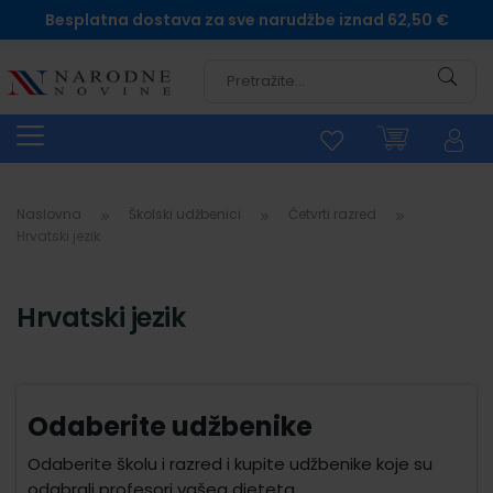
Besplatna dostava za sve narudžbe iznad 62,50 €
Pretra
Naslovna
Školski udžbenici
Četvrti razred
Hrvatski jezik
Hrvatski jezik
Odaberite udžbenike
Odaberite školu i razred i kupite udžbenike koje su
odabrali profesori vašeg djeteta.