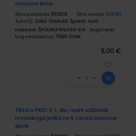
osnovne škole
Šifra proizvoda:
569013
Šifra omota:
500161
Autor(i):
Zokić Vladušić Španić Jurić
Nakladnik:
ŠKOLSKA KNJIGA d.d.
Registarski
broj ministarstva:
7685-DOM
9,00 €
TRAG U PRIČI 4; 1. dio, radni udžbenik
hrvatskoga jezika za 4. razred osnovne
škole