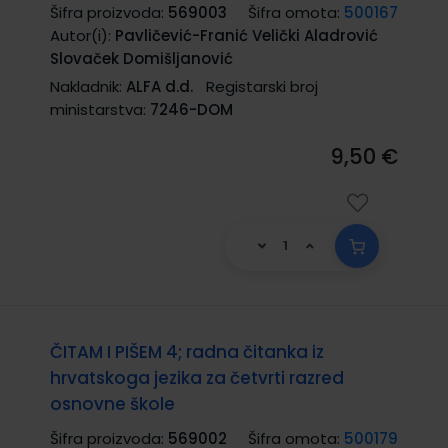
Šifra proizvoda:
569003
Šifra omota:
500167
Autor(i):
Pavličević-Franić Velički Aladrović
Slovaček Domišljanović
Nakladnik:
ALFA d.d.
Registarski broj
ministarstva:
7246-DOM
9,50 €
ČITAM I PIŠEM 4; radna čitanka iz
hrvatskoga jezika za četvrti razred
osnovne škole
Šifra proizvoda:
569002
Šifra omota:
500179