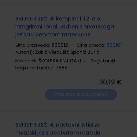
SVIJET RIJEČI 4; komplet 1. i 2. dio,
integrirani radni udžbenik hrvatskoga
jezika u četvrtom razredu OŠ
Šifra proizvoda:
569012
Šifra omota:
500161
Autor(i):
Zokić Vladušić Španić Jurić
Nakladnik:
ŠKOLSKA KNJIGA d.d.
Registarski
broj ministarstva:
7685
30,19 €
TRENUTNO NIJE DOSTUPNO
SVIJET RIJEČI 4; nastavni listići za
hrvatski jezik u četvrtom razredu