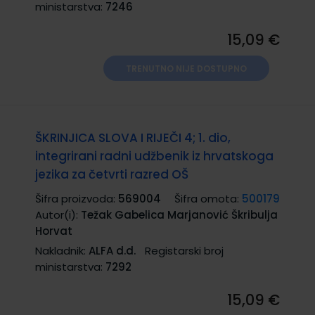
ministarstva:
7246
15,09 €
TRENUTNO NIJE DOSTUPNO
ŠKRINJICA SLOVA I RIJEČI 4; 1. dio,
integrirani radni udžbenik iz hrvatskoga
jezika za četvrti razred OŠ
Šifra proizvoda:
569004
Šifra omota:
500179
Autor(i):
Težak Gabelica Marjanović Škribulja
Horvat
Nakladnik:
ALFA d.d.
Registarski broj
ministarstva:
7292
15,09 €