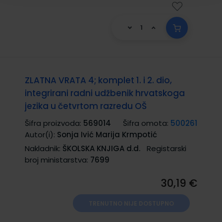
ZLATNA VRATA 4; komplet 1. i 2. dio,
integrirani radni udžbenik hrvatskoga
jezika u četvrtom razredu OŠ
Šifra proizvoda:
569014
Šifra omota:
500261
Autor(i):
Sonja Ivić Marija Krmpotić
Nakladnik:
ŠKOLSKA KNJIGA d.d.
Registarski
broj ministarstva:
7699
30,19 €
TRENUTNO NIJE DOSTUPNO