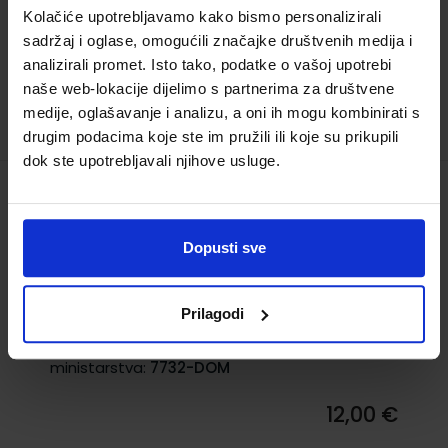
Kolačiće upotrebljavamo kako bismo personalizirali
ministarstva:
7733
sadržaj i oglase, omogućili značajke društvenih medija i
15,15 €
analizirali promet. Isto tako, podatke o vašoj upotrebi
naše web-lokacije dijelimo s partnerima za društvene
TRENUTNO NIJE DOSTUPNO
medije, oglašavanje i analizu, a oni ih mogu kombinirati s
drugim podacima koje ste im pružili ili koje su prikupili
dok ste upotrebljavali njihove usluge.
TRAG U PRIČI 4; radna bilježnica
hrvatskog jezika za četvrti razred
Dopusti sve
osnovne škole
Šifra proizvoda:
569746
Prilagodi
Autor(i):
Nakladnik:
PROFIL KLETT d.o.o.
Registarski broj
ministarstva:
7732-DOM
12,00 €