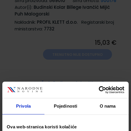
Šifra proizvoda:
569010
Šifra omota:
500176
Autor(i):
Budinski Kolar Billege Ivančić Mijić
Puh Malogorski
Nakladnik:
PROFIL KLETT d.o.o.
Registarski broj
ministarstva:
7732
15,03 €
TRENUTNO NIJE DOSTUPNO
TRAG U PRIČI 4; 2. dio, radni udžbenik
hrvatskoga jezika za 4. razred osnovne
škole
Privola
Pojedinosti
O nama
Šifra proizvoda:
569011
Šifra omota:
500176
Autor(i):
Budinski Kolar Billege Ivančić Mijić
Puh Malogorski
Ova web-stranica koristi kolačiće
Nakladnik:
PROFIL KLETT d.o.o.
Registarski broj