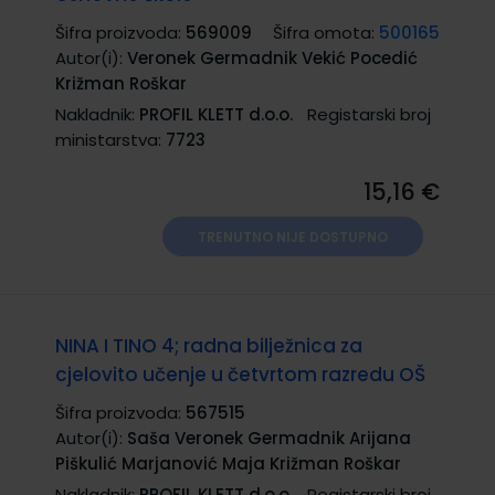
Šifra proizvoda:
569009
Šifra omota:
500165
Autor(i):
Veronek Germadnik Vekić Pocedić
Križman Roškar
Nakladnik:
PROFIL KLETT d.o.o.
Registarski broj
ministarstva:
7723
15,16 €
TRENUTNO NIJE DOSTUPNO
NINA I TINO 4; radna bilježnica za
cjelovito učenje u četvrtom razredu OŠ
Šifra proizvoda:
567515
Autor(i):
Saša Veronek Germadnik Arijana
Piškulić Marjanović Maja Križman Roškar
Nakladnik:
PROFIL KLETT d.o.o.
Registarski broj