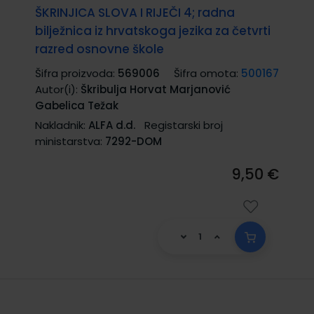
ŠKRINJICA SLOVA I RIJEČI 4; radna
bilježnica iz hrvatskoga jezika za četvrti
razred osnovne škole
Šifra proizvoda:
569006
Šifra omota:
500167
Autor(i):
Škribulja Horvat Marjanović
Gabelica Težak
Nakladnik:
ALFA d.d.
Registarski broj
ministarstva:
7292-DOM
9,50 €