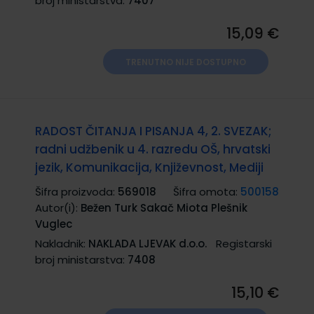
broj ministarstva:
7407
15,09 €
TRENUTNO NIJE DOSTUPNO
RADOST ČITANJA I PISANJA 4, 2. SVEZAK;
radni udžbenik u 4. razredu OŠ, hrvatski
jezik, Komunikacija, Književnost, Mediji
Šifra proizvoda:
569018
Šifra omota:
500158
Autor(i):
Bežen Turk Sakač Miota Plešnik
Vuglec
Nakladnik:
NAKLADA LJEVAK d.o.o.
Registarski
broj ministarstva:
7408
15,10 €