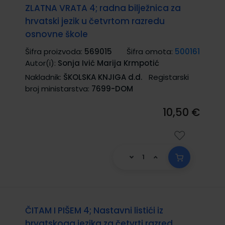
ZLATNA VRATA 4; radna bilježnica za
hrvatski jezik u četvrtom razredu
osnovne škole
Šifra proizvoda:
569015
Šifra omota:
500161
Autor(i):
Sonja Ivić Marija Krmpotić
Nakladnik:
ŠKOLSKA KNJIGA d.d.
Registarski
broj ministarstva:
7699-DOM
10,50 €
ČITAM I PIŠEM 4; Nastavni listići iz
hrvatskoga jezika za četvrti razred