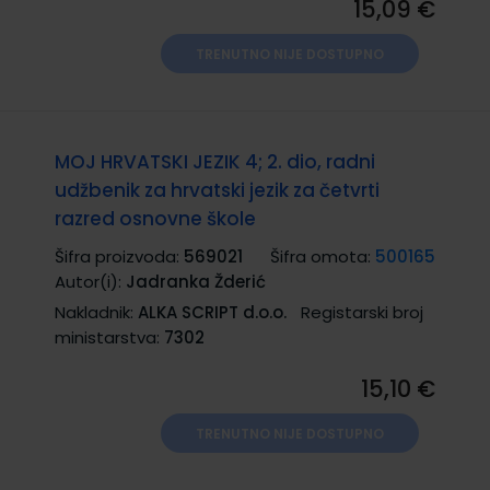
15,09 €
TRENUTNO NIJE DOSTUPNO
MOJ HRVATSKI JEZIK 4; 2. dio, radni
udžbenik za hrvatski jezik za četvrti
razred osnovne škole
Šifra proizvoda:
569021
Šifra omota:
500165
Autor(i):
Jadranka Žderić
Nakladnik:
ALKA SCRIPT d.o.o.
Registarski broj
ministarstva:
7302
15,10 €
TRENUTNO NIJE DOSTUPNO