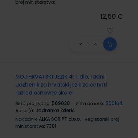
broj ministarstva:
12,50 €
MOJ HRVATSKI JEZIK 4; 1. dio, radni
udžbenik za hrvatski jezik za četvrti
razred osnovne škole
Šifra proizvoda:
569020
Šifra omota:
500164
Autor(i):
Jadranka Žderić
Nakladnik:
ALKA SCRIPT d.o.o.
Registarski broj
ministarstva:
7301