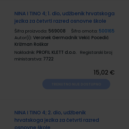
NINA I TINO 4; 1. dio, udžbenik hrvatskoga
jezika za četvrti razred osnovne škole
Šifra proizvoda:
569008
Šifra omota:
500165
Autor(i):
Veronek Germadnik Vekić Pocedić
Križman Roškar
Nakladnik:
PROFIL KLETT d.o.o.
Registarski broj
ministarstva:
7722
15,02 €
TRENUTNO NIJE DOSTUPNO
NINA I TINO 4; 2. dio, udžbenik
hrvatskoga jezika za četvrti razred
osnovne škole