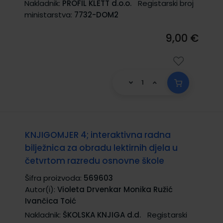
Nakladnik:
PROFIL KLETT d.o.o.
Registarski broj
ministarstva:
7732-DOM2
9,00 €
KNJIGOMJER 4; interaktivna radna
bilježnica za obradu lektirnih djela u
četvrtom razredu osnovne škole
Šifra proizvoda:
569603
Autor(i):
Violeta Drvenkar Monika Ružić
Ivančica Toić
Nakladnik:
ŠKOLSKA KNJIGA d.d.
Registarski