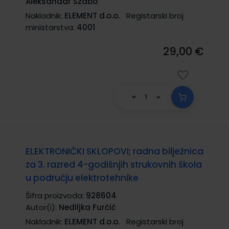
Aleksandar Szabo
Nakladnik:
ELEMENT d.o.o.
Registarski broj
ministarstva:
4001
29,00 €
ELEKTRONIČKI SKLOPOVI; radna bilježnica
za 3. razred 4-godišnjih strukovnih škola
u području elektrotehnike
Šifra proizvoda:
928604
Autor(i):
Nediljka Furčić
Nakladnik:
ELEMENT d.o.o.
Registarski broj