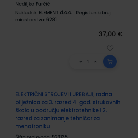
Nediljka Furčić
Nakladnik:
ELEMENT d.o.o.
Registarski broj
ministarstva:
6281
37,00 €
ELEKTRIČNI STROJEVI I UREĐAJI; radna
bilježnica za 3. razred 4-god. strukovnih
škola u području elektrotehnike i 2.
razred za zanimanje tehničar za
mehatroniku
Šifra proizvoda:
923135