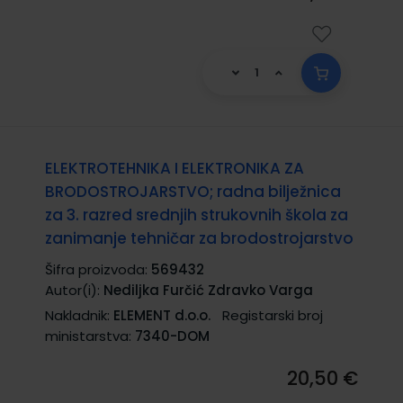
ELEKTROTEHNIKA I ELEKTRONIKA ZA
BRODOSTROJARSTVO; radna bilježnica
za 3. razred srednjih strukovnih škola za
zanimanje tehničar za brodostrojarstvo
Šifra proizvoda:
569432
Autor(i):
Nediljka Furčić Zdravko Varga
Nakladnik:
ELEMENT d.o.o.
Registarski broj
ministarstva:
7340-DOM
20,50 €