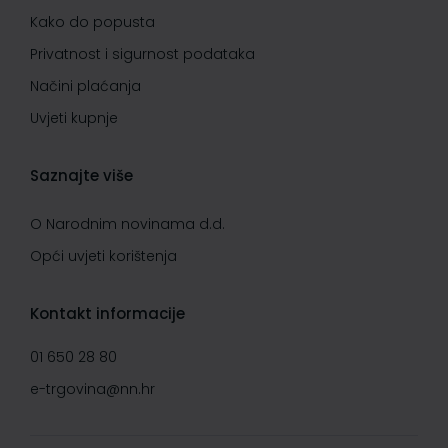
Kako do popusta
Privatnost i sigurnost podataka
Načini plaćanja
Uvjeti kupnje
Saznajte više
O Narodnim novinama d.d.
Opći uvjeti korištenja
Kontakt informacije
01 650 28 80
e-trgovina@nn.hr