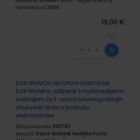
Nakladnik:
ELEMENT d.o.o.
Registarski broj
ministarstva:
3456
19,00 €
ELEKTRONIČKI SKLOPOVI I DIGITALNA
ELEKTRONIKA; udžbenik s multimedijskim
sadržajem za 3. razred četverogodišnjih
strukovnih škola u području
elektrotehnike
Šifra proizvoda:
993783
Autor(i):
Damir Bošnjak Nediljka Furčić