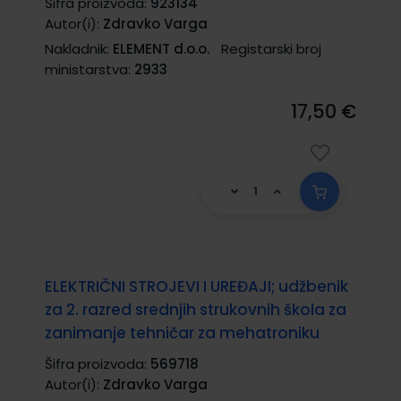
Šifra proizvoda:
923134
Autor(i):
Zdravko Varga
Nakladnik:
ELEMENT d.o.o.
Registarski broj
ministarstva:
2933
17,50 €
ELEKTRIČNI STROJEVI I UREĐAJI; udžbenik
za 2. razred srednjih strukovnih škola za
zanimanje tehničar za mehatroniku
Šifra proizvoda:
569718
Autor(i):
Zdravko Varga