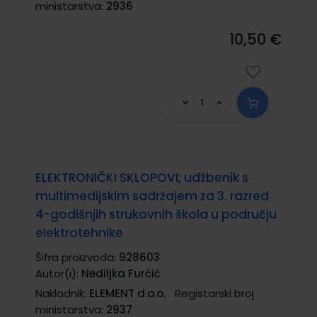
ministarstva:
2936
10,50 €
ELEKTRONIČKI SKLOPOVI; udžbenik s
multimedijskim sadržajem za 3. razred
4-godišnjih strukovnih škola u području
elektrotehnike
Šifra proizvoda:
928603
Autor(i):
Nediljka Furčić
Nakladnik:
ELEMENT d.o.o.
Registarski broj
ministarstva:
2937