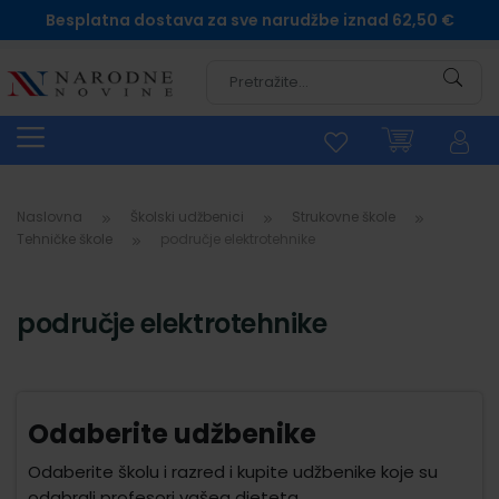
Besplatna dostava za sve narudžbe iznad 62,50 €
Pretra
Naslovna
Školski udžbenici
Strukovne škole
Tehničke škole
područje elektrotehnike
područje elektrotehnike
Odaberite udžbenike
Odaberite školu i razred i kupite udžbenike koje su
odabrali profesori vašeg djeteta.