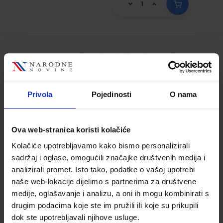
ELEKTRONIKA 1; radna bilježnica za 2.
razred srednjih strukovnih škola za
dvogodišnje učenje
Privola
Pojedinosti
O nama
Šifra proizvoda:
569419
Autor(i):
Nediljka Furčić
Nakladnik:
ELEMENT d.o.o.
Registarski broj
Ova web-stranica koristi kolačiće
ministarstva:
6283-DOM
Kolačiće upotrebljavamo kako bismo personalizirali
18,50 €
sadržaj i oglase, omogućili značajke društvenih medija i
analizirali promet. Isto tako, podatke o vašoj upotrebi
naše web-lokacije dijelimo s partnerima za društvene
medije, oglašavanje i analizu, a oni ih mogu kombinirati s
drugim podacima koje ste im pružili ili koje su prikupili
dok ste upotrebljavali njihove usluge.