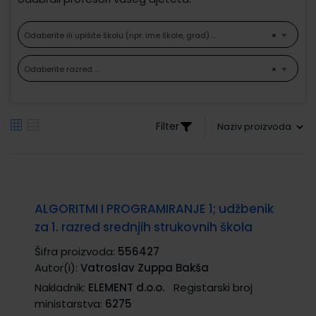
Odaberite ili upišite školu (npr. ime škole, grad) ...
×
Odaberite razred ...
×
Filter
ALGORITMI I PROGRAMIRANJE 1; udžbenik
za 1. razred srednjih strukovnih škola
Šifra proizvoda:
556427
Autor(i):
Vatroslav Zuppa Bakša
Nakladnik:
ELEMENT d.o.o.
Registarski broj
ministarstva:
6275