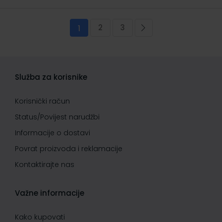
Stranica
2
3
Trenutno pregledavate stranicu
Stranica
Stranica
Stranica
Sljedeća
1
Služba za korisnike
Korisnički račun
Status/Povijest narudžbi
Informacije o dostavi
Povrat proizvoda i reklamacije
Kontaktirajte nas
Važne informacije
Kako kupovati