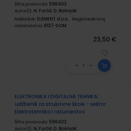
Šifra proizvoda:
596403
Autor(i):
N. Furčić D. Bošnjak:
Nakladnik:
ELEMENT d.o.o.
Registarski broj
ministarstva:
8137-DOM
23,50 €
ELEKTRONIKA I DIGITALNA TEHNIKA;
udžbenik za strukovne škole - sektor
Elektrotehnika i računarstvo
Šifra proizvoda:
596402
Autor(i):
N. Furčić D. Bošnjak: