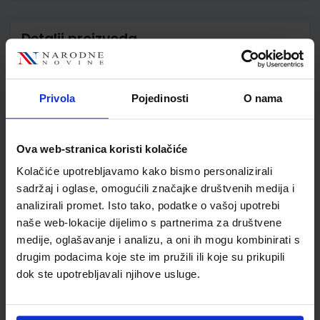
Detalji proizvoda
Šifra proizvoda
993779
Jedinična mjera
kom
Privola
Pojedinosti
O nama
Nakladnik
ELEMENT d.o.o.
Autor
Igor Vujević
Školski razred
20 2.RAZRED SŠ
Ova web-stranica koristi kolačiće
Vrsta školske knjige
UDŽBENIK
Kolačiće upotrebljavamo kako bismo personalizirali
Vrsta škole
3 STRUKOVNA
sadržaj i oglase, omogućili značajke društvenih medija i
Nastavni predmet
TEHNIČKE Š.ELEKTROTE
analizirali promet. Isto tako, podatke o vašoj upotrebi
Reg br min
4012
naše web-lokacije dijelimo s partnerima za društvene
medije, oglašavanje i analizu, a oni ih mogu kombinirati s
drugim podacima koje ste im pružili ili koje su prikupili
dok ste upotrebljavali njihove usluge.