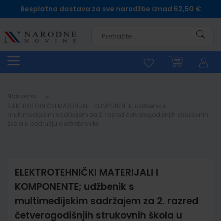
Besplatna dostava za sve narudžbe iznad 62,50 €
Pretra
Naslovna
ELEKTROTEHNIČKI MATERIJALI I KOMPONENTE; udžbenik s
multimedijskim sadržajem za 2. razred četverogodišnjih strukovnih
škola u području elektrotehnike
ELEKTROTEHNIČKI MATERIJALI I
KOMPONENTE; udžbenik s
multimedijskim sadržajem za 2. razred
četverogodišnjih strukovnih škola u