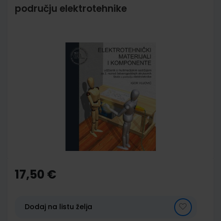
području elektrotehnike
Skip
to
the
end
of
the
images
gallery
Skip
to
the
17,50 €
beginning
of
the
images
Dodaj na listu želja
gallery