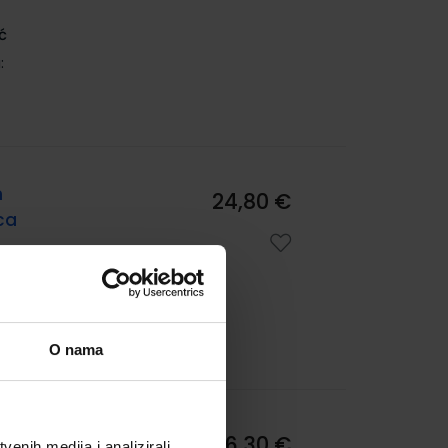
ć
:
h
24,80 €
ca
ć
:
O nama
16,30 €
enih medija i analizirali