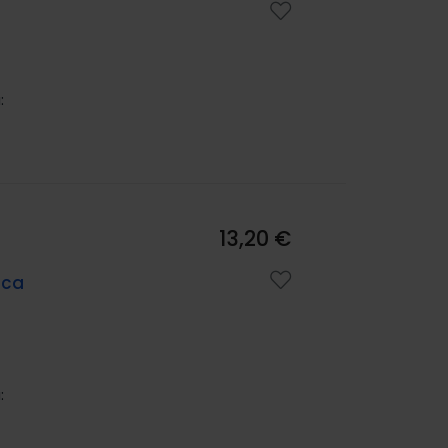
:
13,20 €
ica
: