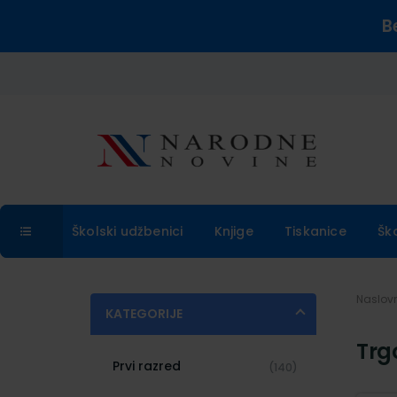
B
Školski udžbenici
Knjige
Tiskanice
Šk
Naslo
KATEGORIJE
Trg
Prvi razred
(140)