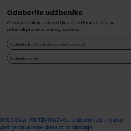
Odaberite udžbenike
Odaberite školu i razred i kupite udžbenike koje su
odabrali profesori vašeg djeteta.
Odaberite ili upišite školu (npr. ime škole, grad) ...
Odaberite razred ...
EKOLOGIJA I ODRŽIVI RAZVOJ; udžbenik za 1. razred
srednje strukovne škole za zanimanje