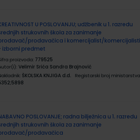
KREATIVNOST U POSLOVANJU; udžbenik u 1. razredu
srednjih strukovnih škola za zanimanje
prodavač/prodavačica i komercijalist/komercijalist
- izborni predmet
Šifra proizvoda:
779525
Autor(i):
Velimir Srića Sandra Brajnović
Nakladnik:
ŠKOLSKA KNJIGA d.d.
Registarski broj ministarstva
5352;5898
NABAVNO POSLOVANJE; radna bilježnica u 1. razredu
srednjih strukovnih škola za zanimanje
prodavač/prodavačica