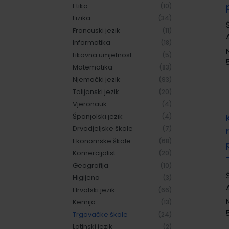
Etika
(10)
Fizika
(34)
Francuski jezik
(11)
Informatika
(18)
Likovna umjetnost
(5)
Matematika
(83)
Njemački jezik
(93)
Talijanski jezik
(20)
Vjeronauk
(4)
Španjolski jezik
(4)
Drvodjeljske škole
(7)
Ekonomske škole
(68)
Komercijalist
(20)
Geografija
(10)
Higijena
(3)
Hrvatski jezik
(66)
Kemija
(13)
Trgovačke škole
(24)
Latinski jezik
(2)