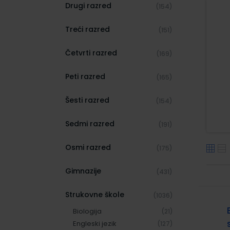
Drugi razred
(154)
Treći razred
(151)
Četvrti razred
(169)
Peti razred
(165)
Šesti razred
(154)
Sedmi razred
(191)
Osmi razred
(175)
Gimnazije
(431)
Strukovne škole
(1036)
Biologija
(21)
Engleski jezik
(127)