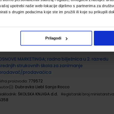
strukovne škole za zanimanje prodavač/prodavači
vašoj upotrebi naše web-lokacije dijelimo s partnerima za društv
rati s drugim podacima koje ste im pružili ili koje su prikupili do
Šifra proizvoda:
779582
Autor(i):
Olivera Jurković Majić Helena Majić
Nakladnik:
ŠKOLSKA KNJIGA d.d.
Registarski broj ministarstva
5356
Prilagodi
OSNOVE MARKETINGA; radna bilježnica u 2. razredu
srednjih strukovnih škola za zanimanje
prodavač/prodavačica
Šifra proizvoda:
779572
Autor(i):
Dubravka Liebl Sanja Rocco
Nakladnik:
ŠKOLSKA KNJIGA d.d.
Registarski broj ministarstva
5358