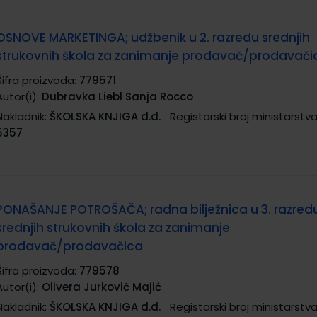
OSNOVE MARKETINGA; udžbenik u 2. razredu srednjih
strukovnih škola za zanimanje prodavač/prodavači
Šifra proizvoda:
779571
Autor(i):
Dubravka Liebl Sanja Rocco
Nakladnik:
ŠKOLSKA KNJIGA d.d.
Registarski broj ministarstva
5357
PONAŠANJE POTROŠAČA; radna bilježnica u 3. razred
srednjih strukovnih škola za zanimanje
prodavač/prodavačica
Šifra proizvoda:
779578
Autor(i):
Olivera Jurković Majić
Nakladnik:
ŠKOLSKA KNJIGA d.d.
Registarski broj ministarstva