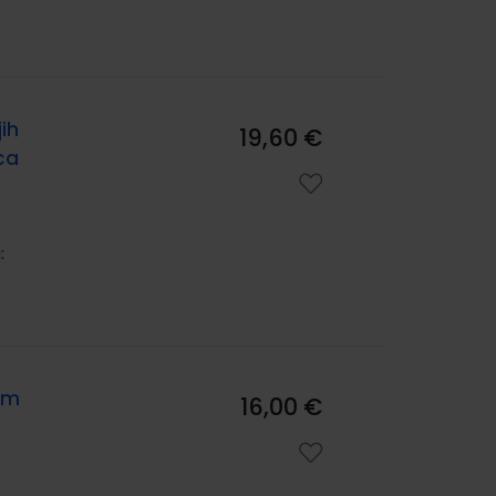
ih
19,60 €
ca
:
om
16,00 €