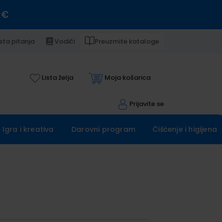
 €
sta pitanja
Vodiči
Preuzmite kataloge
Lista želja
Moja košarica
Prijavite se
Igra i kreativa
Darovni program
Čišćenje i higijena