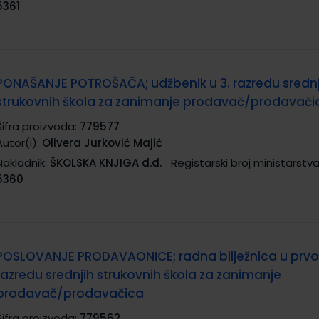
5361
PONAŠANJE POTROŠAČA; udžbenik u 3. razredu srednj
strukovnih škola za zanimanje prodavač/prodavači
Šifra proizvoda:
779577
Autor(i):
Olivera Jurković Majić
Nakladnik:
ŠKOLSKA KNJIGA d.d.
Registarski broj ministarstva
5360
POSLOVANJE PRODAVAONICE; radna bilježnica u prv
razredu srednjih strukovnih škola za zanimanje
prodavač/prodavačica
Šifra proizvoda:
779562