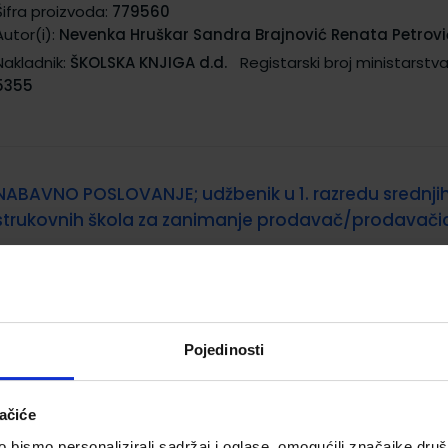
Šifra proizvoda:
779560
Autor(i):
Nevenka Hruškar Sandra Brajnović Renata Petrovi
Nakladnik:
ŠKOLSKA KNJIGA d.d.
Registarski broj ministarstva
5355
NABAVNO POSLOVANJE; udžbenik u 1. razredu srednji
strukovnih škola za zanimanje prodavač/prodavači
Šifra proizvoda:
779559
Autor(i):
Nevenka Hruškar Sandra Brajnović Renata Petrovi
Nakladnik:
ŠKOLSKA KNJIGA d.d.
Registarski broj ministarstva
5354
Pojedinosti
ačiće
ODNOSI S KUPCIMA; udžbenik za 3. razred srednje
bismo personalizirali sadržaj i oglase, omogućili značajke društv