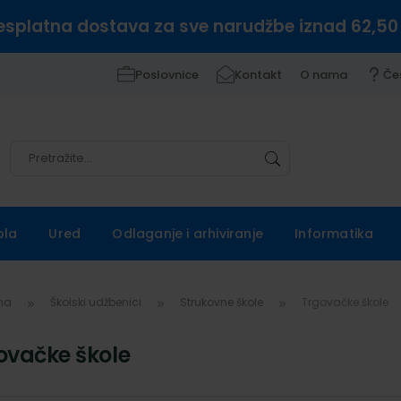
esplatna dostava za sve narudžbe iznad 62,50
Poslovnice
Kontakt
O nama
Če
Pretražite
Pretražite
ola
Ured
Odlaganje i arhiviranje
Informatika
vna
Školski udžbenici
Strukovne škole
Trgovačke škole
ovačke škole