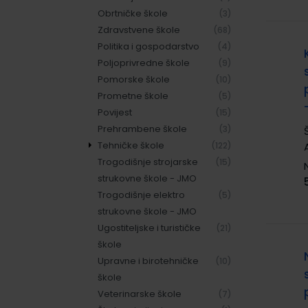
Obrtničke škole
(3)
Zdravstvene škole
(68)
Politika i gospodarstvo
(4)
Poljoprivredne škole
(9)
Pomorske škole
(10)
Prometne škole
(5)
Povijest
(15)
Prehrambene škole
(3)
Tehničke škole
(122)
Trogodišnje strojarske
područje
(78)
(15)
strukovne škole - JMO
elektrotehnike
Trogodišnje elektro
područje strojarstva
(41)
(5)
strukovne škole - JMO
područje graditeljstva
(2)
Ugostiteljske i turističke
(21)
škole
Upravne i birotehničke
(10)
škole
Veterinarske škole
(7)