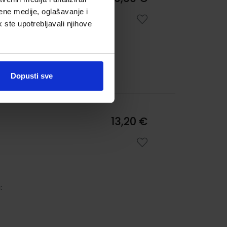
ca
ene medije, oglašavanje i
k ste upotrebljavali njihove
:
Dopusti sve
13,20 €
: