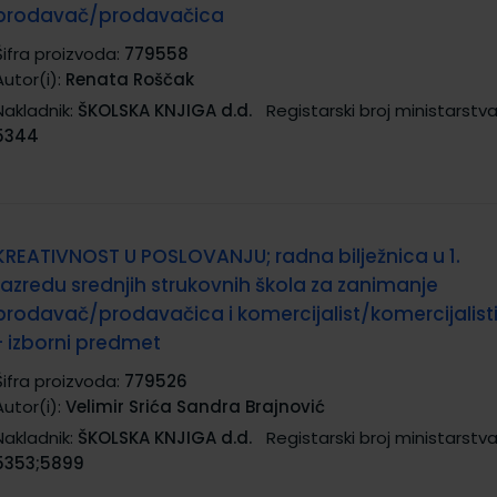
prodavač/prodavačica
Šifra proizvoda:
779558
Autor(i):
Renata Roščak
Nakladnik:
ŠKOLSKA KNJIGA d.d.
Registarski broj ministarstva
5344
KREATIVNOST U POSLOVANJU; radna bilježnica u 1.
razredu srednjih strukovnih škola za zanimanje
prodavač/prodavačica i komercijalist/komercijalist
- izborni predmet
Šifra proizvoda:
779526
Autor(i):
Velimir Srića Sandra Brajnović
Nakladnik:
ŠKOLSKA KNJIGA d.d.
Registarski broj ministarstva
5353;5899