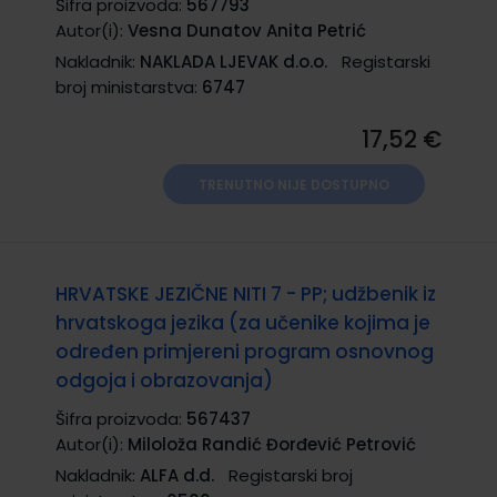
Šifra proizvoda:
567793
Autor(i):
Vesna Dunatov Anita Petrić
Nakladnik:
NAKLADA LJEVAK d.o.o.
Registarski
broj ministarstva:
6747
17,52 €
TRENUTNO NIJE DOSTUPNO
HRVATSKE JEZIČNE NITI 7 - PP; udžbenik iz
hrvatskoga jezika (za učenike kojima je
određen primjereni program osnovnog
odgoja i obrazovanja)
Šifra proizvoda:
567437
Autor(i):
Miloloža Randić Đorđević Petrović
Nakladnik:
ALFA d.d.
Registarski broj