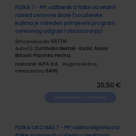
FIZIKA 7 - PP; udžbenik iz fizike za sedmi
razred osnovne škole (za učenike
kojima je određen primjereni program
osnovnog odgoja i obrazovanja)
Šifra proizvoda:
567791
Autor(i):
Zumbulka Beštak -Kadić. Nada
Brković Planinka Pećina
Nakladnik:
ALFA d.d.
Registarski broj
ministarstva:
6495
20,50 €
TRENUTNO NIJE DOSTUPNO
FIZIKA OKO NAS 7 - PP; radna bilježnica iz
fizike za pomoć u učenju u sedmom