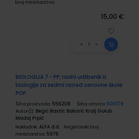
broj ministarstva:
15,00 €
BIOLOGIJA 7 - PP; radni udžbenik iz
biologije za sedmi razred osnovne škole
POP
Šifra proizvoda:
556208
Šifra omota:
500179
Autor(i):
Begić Bastić Bakarić Kralj Golub
Madaj Prpić
Nakladnik:
ALFA d.d.
Registarski broj
ministarstva:
5976