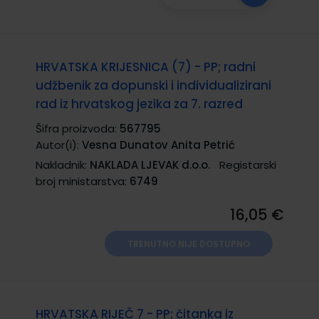
HRVATSKA KRIJESNICA (7) - PP; radni
udžbenik za dopunski i individualizirani
rad iz hrvatskog jezika za 7. razred
Šifra proizvoda:
567795
Autor(i):
Vesna Dunatov Anita Petrić
Nakladnik:
NAKLADA LJEVAK d.o.o.
Registarski
broj ministarstva:
6749
16,05 €
TRENUTNO NIJE DOSTUPNO
HRVATSKA RIJEČ 7 - PP; čitanka iz