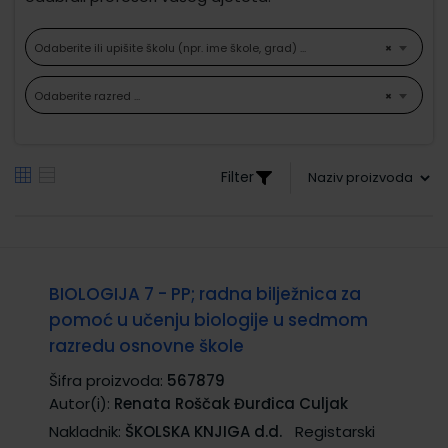
Odaberite ili upišite školu (npr. ime škole, grad) ...
×
Odaberite razred ...
×
Filter
BIOLOGIJA 7 - PP; radna bilježnica za
pomoć u učenju biologije u sedmom
razredu osnovne škole
Šifra proizvoda:
567879
Autor(i):
Renata Roščak Đurđica Culjak
Nakladnik:
ŠKOLSKA KNJIGA d.d.
Registarski