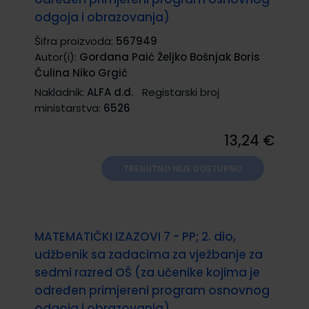
odgoja i obrazovanja)
Šifra proizvoda:
567949
Autor(i):
Gordana Paić Željko Bošnjak Boris
Čulina Niko Grgić
Nakladnik:
ALFA d.d.
Registarski broj
ministarstva:
6526
13,24 €
TRENUTNO NIJE DOSTUPNO
MATEMATIČKI IZAZOVI 7 - PP; 2. dio,
udžbenik sa zadacima za vježbanje za
sedmi razred OŠ (za učenike kojima je
određen primjereni program osnovnog
odgoja i obrazovanja)