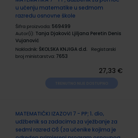
u učenju matematike u sedmom
razredu osnovne škole
Šifra proizvoda:
569499
Autor(i):
Tanja Djaković Ljiljana Peretin Denis
Vujanović
Nakladnik:
ŠKOLSKA KNJIGA d.d.
Registarski
broj ministarstva:
7653
27,33 €
TRENUTNO NIJE DOSTUPNO
MATEMATIČKI IZAZOVI 7 - PP; 1. dio,
udžbenik sa zadacima za vježbanje za
sedmi razred OŠ (za učenike kojima je
određen primjereni program osnovnog