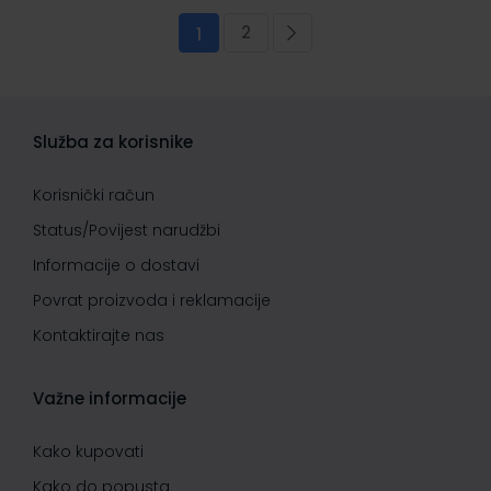
Stranica
2
Trenutno pregledavate stranicu
Stranica
Stranica
Sljedeća
1
Služba za korisnike
Korisnički račun
Status/Povijest narudžbi
Informacije o dostavi
Povrat proizvoda i reklamacije
Kontaktirajte nas
Važne informacije
Kako kupovati
Kako do popusta