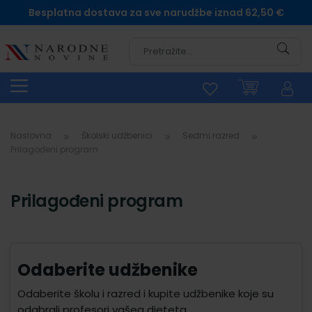
Besplatna dostava za sve narudžbe iznad 62,50 €
Pretra
Naslovna
Školski udžbenici
Sedmi razred
Prilagođeni program
Prilagođeni program
Odaberite udžbenike
Odaberite školu i razred i kupite udžbenike koje su
odabrali profesori vašeg djeteta.