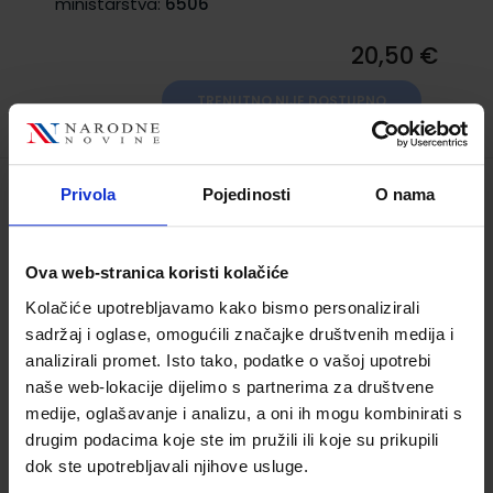
ministarstva:
6506
20,50 €
TRENUTNO NIJE DOSTUPNO
Privola
Pojedinosti
O nama
HRVATSKI BEZ GRANICA 7 - PP;
integrirana radna bilježnica za pomoć u
učenju hrvatskoga jezika i književnosti u
Ova web-stranica koristi kolačiće
sedmome razredu osnovne škole
Kolačiće upotrebljavamo kako bismo personalizirali
Šifra proizvoda:
569495
sadržaj i oglase, omogućili značajke društvenih medija i
Autor(i):
Silvana Rados
analizirali promet. Isto tako, podatke o vašoj upotrebi
naše web-lokacije dijelimo s partnerima za društvene
Nakladnik:
ŠKOLSKA KNJIGA d.d.
Registarski
broj ministarstva:
medije, oglašavanje i analizu, a oni ih mogu kombinirati s
drugim podacima koje ste im pružili ili koje su prikupili
15,00 €
dok ste upotrebljavali njihove usluge.