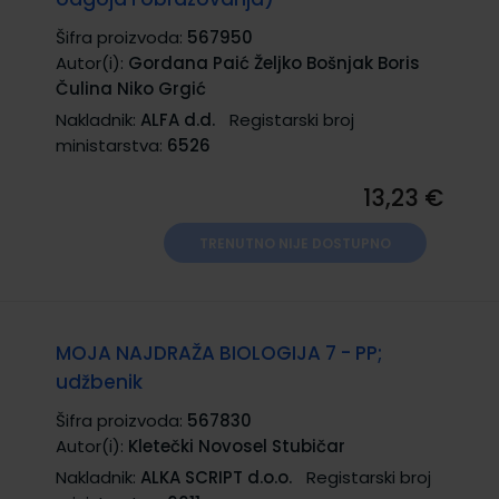
Šifra proizvoda:
567950
Autor(i):
Gordana Paić Željko Bošnjak Boris
Čulina Niko Grgić
Nakladnik:
ALFA d.d.
Registarski broj
ministarstva:
6526
13,23 €
TRENUTNO NIJE DOSTUPNO
MOJA NAJDRAŽA BIOLOGIJA 7 - PP;
udžbenik
Šifra proizvoda:
567830
Autor(i):
Kletečki Novosel Stubičar
Nakladnik:
ALKA SCRIPT d.o.o.
Registarski broj