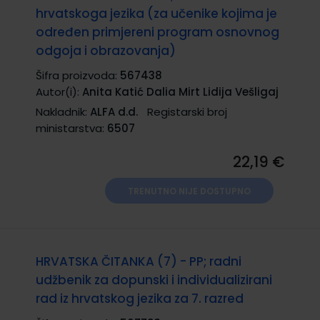
hrvatskoga jezika (za učenike kojima je
određen primjereni program osnovnog
odgoja i obrazovanja)
Šifra proizvoda:
567438
Autor(i):
Anita Katić Dalia Mirt Lidija Vešligaj
Nakladnik:
ALFA d.d.
Registarski broj
ministarstva:
6507
22,19 €
TRENUTNO NIJE DOSTUPNO
HRVATSKA ČITANKA (7) - PP; radni
udžbenik za dopunski i individualizirani
rad iz hrvatskog jezika za 7. razred