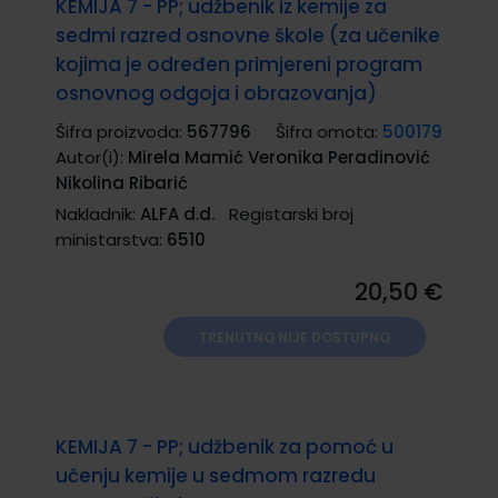
KEMIJA 7 - PP; udžbenik iz kemije za
sedmi razred osnovne škole (za učenike
kojima je određen primjereni program
osnovnog odgoja i obrazovanja)
Šifra proizvoda:
567796
Šifra omota:
500179
Autor(i):
Mirela Mamić Veronika Peradinović
Nikolina Ribarić
Nakladnik:
ALFA d.d.
Registarski broj
ministarstva:
6510
20,50 €
TRENUTNO NIJE DOSTUPNO
KEMIJA 7 - PP; udžbenik za pomoć u
učenju kemije u sedmom razredu