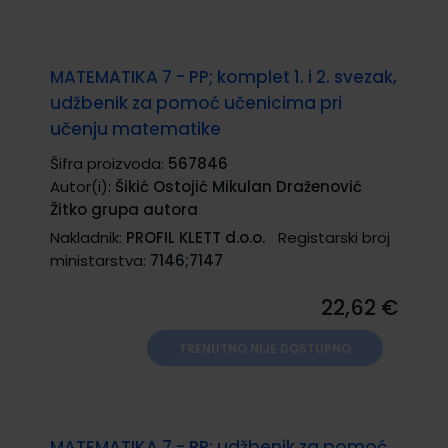
MATEMATIKA 7 - PP; komplet 1. i 2. svezak,
udžbenik za pomoć učenicima pri
učenju matematike
Šifra proizvoda:
567846
Autor(i):
Šikić Ostojić Mikulan Draženović
Žitko grupa autora
Nakladnik:
PROFIL KLETT d.o.o.
Registarski broj
ministarstva:
7146;7147
22,62 €
TRENUTNO NIJE DOSTUPNO
MATEMATIKA 7 - PP; udžbenik za pomoć