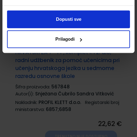
Dopusti sve
Prilagodi
HRVATSKI ZA 7 - PP; komplet 1. i 2. dio,
radni udžbenik za pomoć učenicima pri
učenju hrvatskoga jezika u sedmome
razredu osnovne škole
Šifra proizvoda:
567848
Autor(i):
Snježana Čubrilo Sandra Vitković
Nakladnik:
PROFIL KLETT d.o.o.
Registarski broj
ministarstva:
6857;6858
22,62 €
TRENUTNO NIJE DOSTUPNO