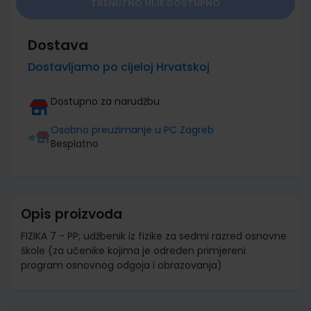
TRENUTNO NIJE DOSTUPNO
Dostava
Dostavljamo po cijeloj Hrvatskoj
Dostupno za narudžbu
Osobno preuzimanje u PC Zagreb
Besplatno
Opis proizvoda
FIZIKA 7 - PP; udžbenik iz fizike za sedmi razred osnovne
škole (za učenike kojima je određen primjereni
program osnovnog odgoja i obrazovanja)