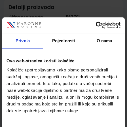
Detalji proizvoda
Šifra proizvoda
567791
Jedinična mjera
kom
Nakladnik
ALFA d.d.
Autor
Zumbulka Beštak -Kadić.
Privola
Pojedinosti
O nama
Nada Brković Planinka
Pećina
Školski razred
07 7.RAZRED OŠ
Ova web-stranica koristi kolačiće
Vrsta školske knjige
UDŽBENIK
Kolačiće upotrebljavamo kako bismo personalizirali
Vrsta škole
1 OSNOVNA
sadržaj i oglase, omogućili značajke društvenih medija i
Nastavni predmet
FIZIKA PP
analizirali promet. Isto tako, podatke o vašoj upotrebi
Reg br min
6495
naše web-lokacije dijelimo s partnerima za društvene
medije, oglašavanje i analizu, a oni ih mogu kombinirati s
drugim podacima koje ste im pružili ili koje su prikupili
dok ste upotrebljavali njihove usluge.