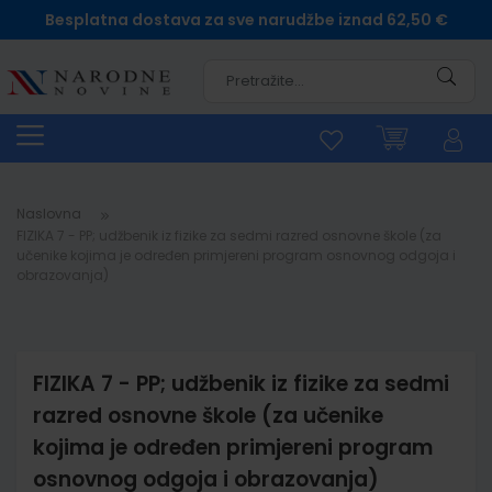
Besplatna dostava za sve narudžbe iznad 62,50 €
Pretra
Naslovna
FIZIKA 7 - PP; udžbenik iz fizike za sedmi razred osnovne škole (za
učenike kojima je određen primjereni program osnovnog odgoja i
obrazovanja)
FIZIKA 7 - PP; udžbenik iz fizike za sedmi
razred osnovne škole (za učenike
kojima je određen primjereni program
osnovnog odgoja i obrazovanja)