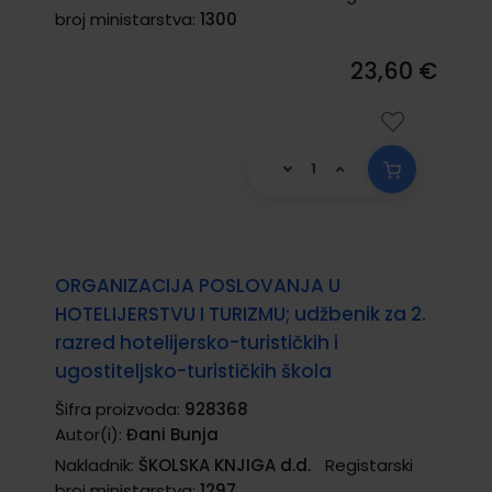
broj ministarstva:
1300
23,60 €
ORGANIZACIJA POSLOVANJA U
HOTELIJERSTVU I TURIZMU; udžbenik za 2.
razred hotelijersko-turističkih i
ugostiteljsko-turističkih škola
Šifra proizvoda:
928368
Autor(i):
Đani Bunja
Nakladnik:
ŠKOLSKA KNJIGA d.d.
Registarski
broj ministarstva:
1297