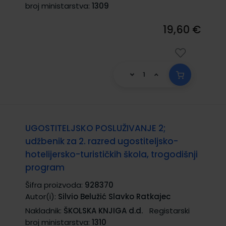
broj ministarstva:
1309
19,60 €
UGOSTITELJSKO POSLUŽIVANJE 2;
udžbenik za 2. razred ugostiteljsko-
hotelijersko-turističkih škola, trogodišnji
program
Šifra proizvoda:
928370
Autor(i):
Silvio Belužić Slavko Ratkajec
Nakladnik:
ŠKOLSKA KNJIGA d.d.
Registarski
broj ministarstva:
1310