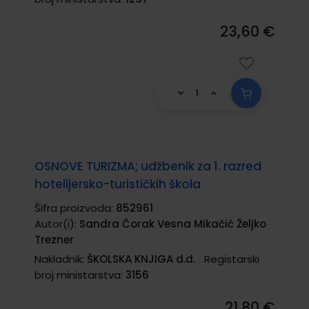
23,60 €
OSNOVE TURIZMA; udžbenik za 1. razred
hotelijersko-turističkih škola
Šifra proizvoda:
852961
Autor(i):
Sandra Čorak Vesna Mikačić Željko
Trezner
Nakladnik:
ŠKOLSKA KNJIGA d.d.
Registarski
broj ministarstva:
3156
21,80 €