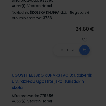
Šifra proizvoda:
993795
Autor(i):
Vedran Habel
Nakladnik:
ŠKOLSKA KNJIGA d.d.
Registarski
broj ministarstva:
3786
24,80 €
UGOSTITELJSKO KUHARSTVO 3; udžbenik
u 3. razredu ugostiteljsko-turističkih
škola
Šifra proizvoda:
779586
Autor(i):
Vedran Habel