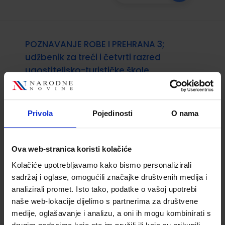
POZNAVANJE ROBE I PREHRANA 3;
udžbenik za treći i četvrti razred
ugostiteljsko-turističke škole
Šifra proizvoda:
923205
Autor(i):
Danko Matasović
Nakladnik:
PROFIL KLETT d.o.o.
Registarski broj
Privola
Pojedinosti
O nama
ministarstva:
1306
23,50 €
Ova web-stranica koristi kolačiće
Kolačiće upotrebljavamo kako bismo personalizirali
sadržaj i oglase, omogućili značajke društvenih medija i
analizirali promet. Isto tako, podatke o vašoj upotrebi
naše web-lokacije dijelimo s partnerima za društvene
medije, oglašavanje i analizu, a oni ih mogu kombinirati s