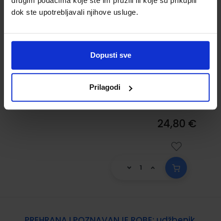
drugim podacima koje ste im pružili ili koje su prikupili
dok ste upotrebljavali njihove usluge.
POZNAVANJE ROBE ZA UGOSTITELJE;
udžbenik za 1.-3. razred ugostiteljskih,
turističkih i hotelijerskih škola
Dopusti sve
Šifra proizvoda:
923203
Autor(i):
Maja Hamel Mirko Sagrak
Prilagodi
Nakladnik:
ŠKOLSKA KNJIGA d.d.
Registarski
broj ministarstva:
1307
24,80 €
PREHRANA I POZNAVANJE ROBE; udžbenik