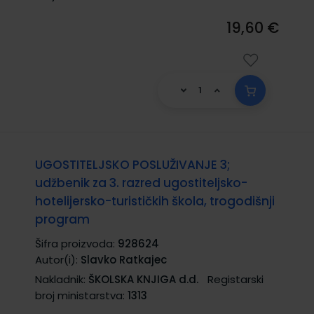
19,60 €
UGOSTITELJSKO POSLUŽIVANJE 3;
udžbenik za 3. razred ugostiteljsko-
hotelijersko-turističkih škola, trogodišnji
program
Šifra proizvoda:
928624
Autor(i):
Slavko Ratkajec
Nakladnik:
ŠKOLSKA KNJIGA d.d.
Registarski
broj ministarstva:
1313