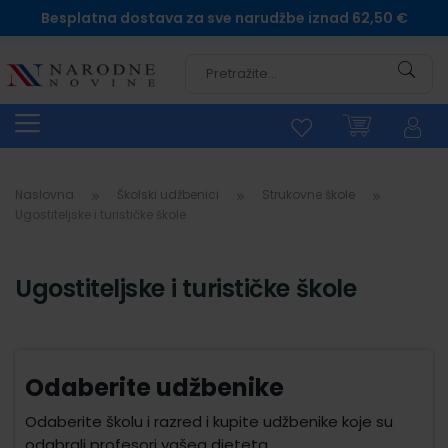
Besplatna dostava za sve narudžbe iznad 62,50 €
Pretra
Naslovna
Školski udžbenici
Strukovne škole
Ugostiteljske i turističke škole
Ugostiteljske i turističke škole
Odaberite udžbenike
Odaberite školu i razred i kupite udžbenike koje su
odabrali profesori vašeg djeteta.