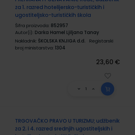
za 1. razred hotelijersko-turističkih i
ugostiteljsko-turističkih škola
Šifra proizvoda:
852957
Autor(i):
Darka Hamel Ljiljana Tanay
Nakladnik:
ŠKOLSKA KNJIGA d.d.
Registarski
broj ministarstva:
1304
23,60 €
TRGOVAČKO PRAVO U TURIZMU; udžbenik
za 2. i 4. razred srednjih ugostiteljskih i