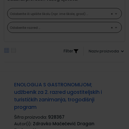
Odaberite ili upišite školu (npr. ime škole, grad) ...
×
Odaberite razred ...
×
Filter
ENOLOGIJA S GASTRONOMIJOM;
udžbenik za 2. razred ugostiteljskih i
turističkih zanimanja, trogodišnji
program
Šifra proizvoda:
928367
Autor(i):
Zdravko Mačečević Dragan