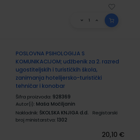
POSLOVNA PSIHOLOGIJA S
KOMUNIKACIJOM; udžbenik za 2. razred
ugostiteljskih i turističkih škola,
zanimanja hotelijersko-turistički
tehničar i konobar
Šifra proizvoda:
928369
Autor(i):
Maša Močiljanin
Nakladnik:
ŠKOLSKA KNJIGA d.d.
Registarski
broj ministarstva:
1302
20,10 €