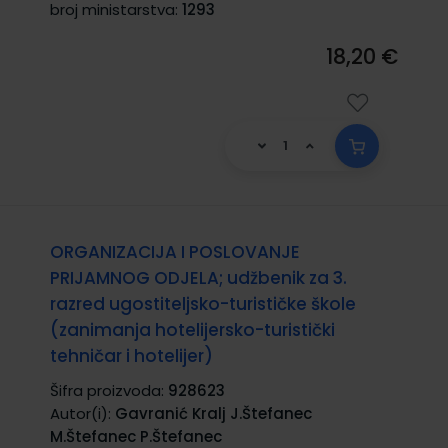
broj ministarstva:
1293
18,20 €
ORGANIZACIJA I POSLOVANJE
PRIJAMNOG ODJELA; udžbenik za 3.
razred ugostiteljsko-turističke škole
(zanimanja hotelijersko-turistički
tehničar i hotelijer)
Šifra proizvoda:
928623
Autor(i):
Gavranić Kralj J.Štefanec
M.Štefanec P.Štefanec