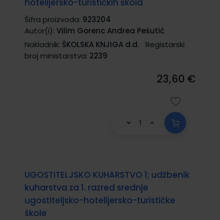
hotelijersko-turističkih škola
Šifra proizvoda:
923204
Autor(i):
Vilim Gorenc Andrea Pešutić
Nakladnik:
ŠKOLSKA KNJIGA d.d.
Registarski
broj ministarstva:
2239
23,60 €
UGOSTITELJSKO KUHARSTVO 1; udžbenik
kuharstva za 1. razred srednje
ugostiteljsko-hotelijersko-turističke
škole