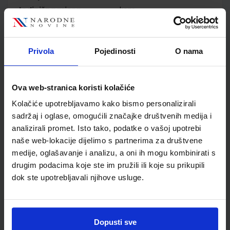
Jedinična mjera
kom
Nakladnik
ŠKOLSKA KNJIGA d.d.
Autor
Nada Eterović Olivera
Jurković-Majić
Privola
Pojedinosti
O nama
Školski razred
10 1.RAZRED SŠ
Vrsta školske knjige
UDŽBENIK
Ova web-stranica koristi kolačiće
Vrsta škole
3 STRUKOVNA
Nastavni predmet
UGOSTITELJ.I TURIS.Š
Kolačiće upotrebljavamo kako bismo personalizirali
sadržaj i oglase, omogućili značajke društvenih medija i
Reg br min
2185
analizirali promet. Isto tako, podatke o vašoj upotrebi
naše web-lokacije dijelimo s partnerima za društvene
medije, oglašavanje i analizu, a oni ih mogu kombinirati s
drugim podacima koje ste im pružili ili koje su prikupili
dok ste upotrebljavali njihove usluge.
Dopusti sve