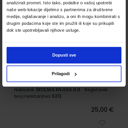
analizirali promet. Isto tako, podatke o vašoj upotrebi
naše web-lokacije dijelimo s partnerima za društvene
medije, oglašavanje i analizu, a oni ih mogu kombinirati s
drugim podacima koje ste im pružili ili koje su prikupili
dok ste upotrebljavali njihove usluge.
RAČUNALSTVO; udžbenik računalstva u
četverogodišnjim struk. školama -
dvogodišnji program za 1. razred općih
Dopusti sve
gimnazija te 2. razred jezičnih i klasičnih
gimnazija
Prilagodi
Šifra proizvoda:
556365
Autor(i):
Darko Grundler Sandra Šutalo
Nakladnik:
ŠKOLSKA KNJIGA d.d.
Registarski
broj ministarstva:
6213
25,00 €