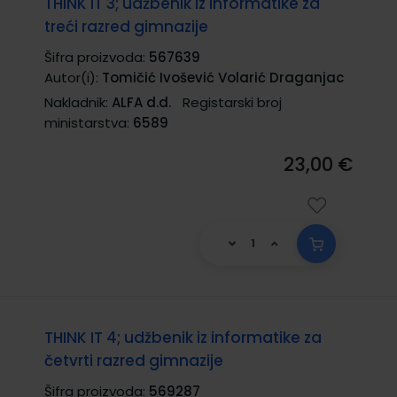
THINK IT 3; udžbenik iz informatike za
treći razred gimnazije
Šifra proizvoda:
567639
Autor(i):
Tomičić Ivošević Volarić Draganjac
Nakladnik:
ALFA d.d.
Registarski broj
ministarstva:
6589
23,00 €
THINK IT 4; udžbenik iz informatike za
četvrti razred gimnazije
Šifra proizvoda:
569287