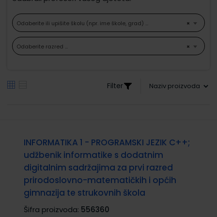
Odaberite ili upišite školu (npr. ime škole, grad) ...
×
Odaberite razred ...
×
Filter
INFORMATIKA 1 - PROGRAMSKI JEZIK C++;
udžbenik informatike s dodatnim
digitalnim sadržajima za prvi razred
prirodoslovno-matematičkih i općih
gimnazija te strukovnih škola
Šifra proizvoda:
556360