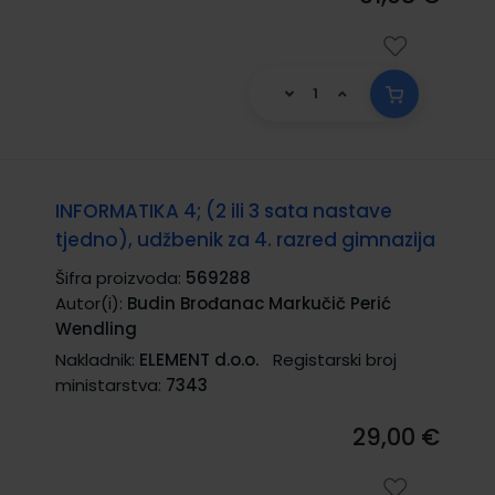
INFORMATIKA 4; (2 ili 3 sata nastave
tjedno), udžbenik za 4. razred gimnazija
Šifra proizvoda:
569288
Autor(i):
Budin Brođanac Markučič Perić
Wendling
Nakladnik:
ELEMENT d.o.o.
Registarski broj
ministarstva:
7343
29,00 €