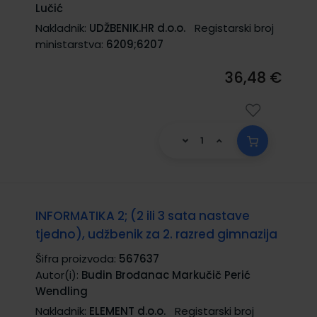
Lučić
Nakladnik:
UDŽBENIK.HR d.o.o.
Registarski broj
ministarstva:
6209;6207
36,48 €
INFORMATIKA 2; (2 ili 3 sata nastave
tjedno), udžbenik za 2. razred gimnazija
Šifra proizvoda:
567637
Autor(i):
Budin Brođanac Markučič Perić
Wendling
Nakladnik:
ELEMENT d.o.o.
Registarski broj