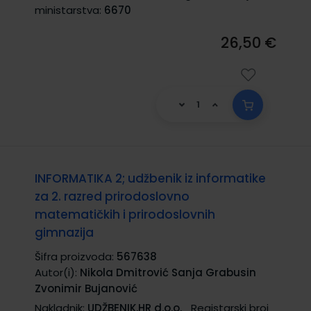
ministarstva:
6670
26,50 €
INFORMATIKA 2; udžbenik iz informatike
za 2. razred prirodoslovno
matematičkih i prirodoslovnih
gimnazija
Šifra proizvoda:
567638
Autor(i):
Nikola Dmitrović Sanja Grabusin
Zvonimir Bujanović
Nakladnik:
UDŽBENIK.HR d.o.o.
Registarski broj