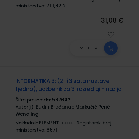
ministarstva:
7111;6212
31,08 €
INFORMATIKA 3; (2 ili 3 sata nastave
tjedno), udžbenik za 3. razred gimnazija
Šifra proizvoda:
567642
Autor(i):
Budin Brođanac Markučič Perić
Wendling
Nakladnik:
ELEMENT d.o.o.
Registarski broj
ministarstva:
6671