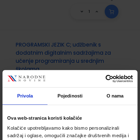
PROGRAMSKI JEZIK C; udžbenik s
dodatnim digitalnim sadržajima za
učenje programiranja u srednjim
školama
Šifra proizvoda:
556363
Autor(i):
Tatjana Stranjak Vesna Tomić
Nakladnik:
ŠKOLSKA KNJIGA d.d.
Registarski
Privola
Pojedinosti
O nama
broj ministarstva:
6210
25,00 €
Ova web-stranica koristi kolačiće
Kolačiće upotrebljavamo kako bismo personalizirali
sadržaj i oglase, omogućili značajke društvenih medija i