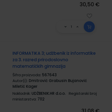
30,50 €
INFORMATIKA 3; udžbenik iz informatike
za 3. razred prirodoslovno
matematičkih gimnazija
Šifra proizvoda:
567643
Autor(i):
Dmitrović Grabusin Bujanović
Miletić Kager
Nakladnik:
UDŽBENIK.HR d.o.o.
Registarski broj
ministarstva:
7112
31,08 €