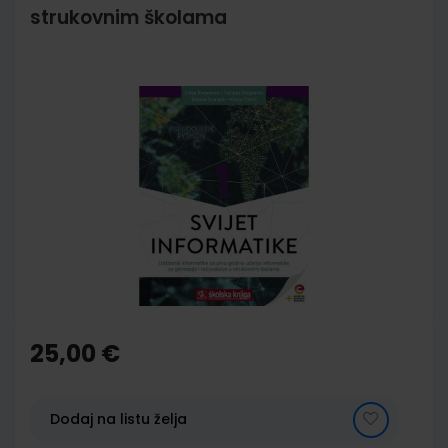
strukovnim školama
Skip
to
the
end
of
the
images
gallery
Skip
to
the
25,00 €
beginning
of
the
images
Dodaj na listu želja
gallery