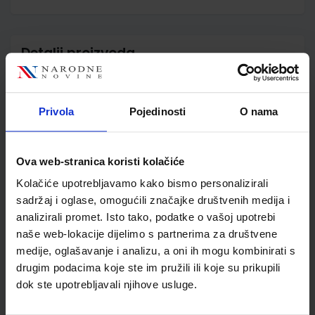
Detalji proizvoda
Šifra proizvoda
556362
Jedinična mjera
kom
Privola
Pojedinosti
O nama
Nakladnik
ŠKOLSKA KNJIGA d.d.
Autor
Blagojević Stjepanek
Stranjak Tomić
Ova web-stranica koristi kolačiće
Školski razred
10 1.RAZRED SŠ
Kolačiće upotrebljavamo kako bismo personalizirali
Vrsta školske knjige
UDŽBENIK
sadržaj i oglase, omogućili značajke društvenih medija i
Vrsta škole
4 GIMNAZIJA+STRUKOVN
analizirali promet. Isto tako, podatke o vašoj upotrebi
Nastavni predmet
INFORMATIKA
naše web-lokacije dijelimo s partnerima za društvene
Reg br min
6206
medije, oglašavanje i analizu, a oni ih mogu kombinirati s
drugim podacima koje ste im pružili ili koje su prikupili
dok ste upotrebljavali njihove usluge.