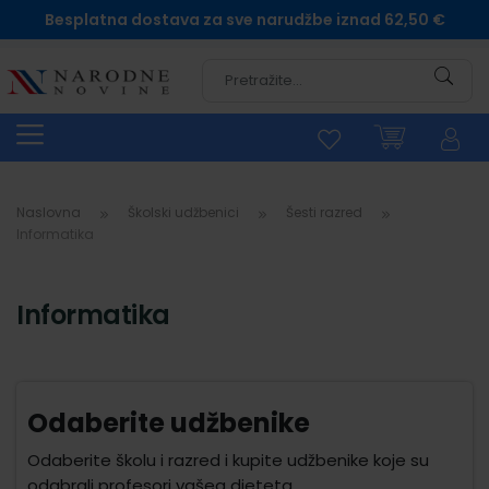
Besplatna dostava za sve narudžbe iznad 62,50 €
Pretra
Naslovna
Školski udžbenici
Šesti razred
Informatika
Informatika
Odaberite udžbenike
Odaberite školu i razred i kupite udžbenike koje su
odabrali profesori vašeg djeteta.