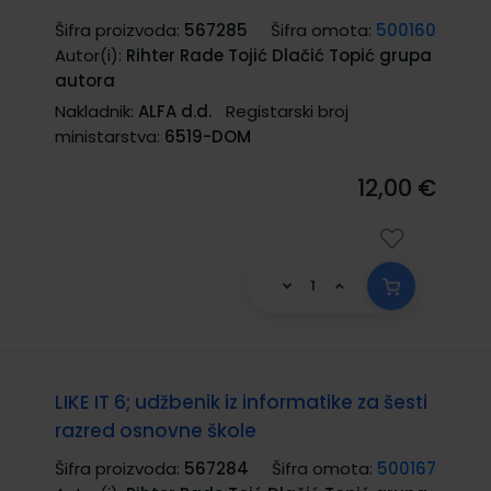
Šifra proizvoda:
567285
Šifra omota:
500160
Autor(i):
Rihter Rade Tojić Dlačić Topić grupa
autora
Nakladnik:
ALFA d.d.
Registarski broj
ministarstva:
6519-DOM
12,00 €
LIKE IT 6; udžbenik iz informatike za šesti
razred osnovne škole
Šifra proizvoda:
567284
Šifra omota:
500167