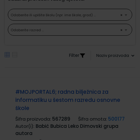
Odaberite ili upišite školu (npr. ime škole, grad) ...
×
Odaberite razred ...
×
Filter
#MOJPORTAL6; radna bilježnica za
informatiku u šestom razredu osnovne
škole
Šifra proizvoda:
567289
Šifra omota:
500177
Autor(i):
Babić Bubica Leko Dimovski grupa
autora