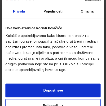
Privola
Pojedinosti
O nama
INFORMATIKA+ 6; radna bilježnica iz
informatike za 6. razred osnovne škole,
IZDANJE 2020.
Ova web-stranica koristi kolačiće
Kolačiće upotrebljavamo kako bismo personalizirali
Šifra proizvoda:
567291
Šifra omota:
500159
sadržaj i oglase, omogućili značajke društvenih medija i
Autor(i):
Kniewald Galešev Sokol Vlahović
Kovač
analizirali promet. Isto tako, podatke o vašoj upotrebi
naše web-lokacije dijelimo s partnerima za društvene
Nakladnik:
UDŽBENIK.HR d.o.o.
Registarski broj
medije, oglašavanje i analizu, a oni ih mogu kombinirati s
ministarstva:
7113-DOM
drugim podacima koje ste im pružili ili koje su prikupili
15,73 €
dok ste upotrebljavali njihove usluge.
Dopusti sve
Prilagodi