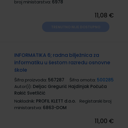
broj ministarstva:
6978
11,08 €
TRENUTNO NIJE DOSTUPNO
INFORMATIKA 6; radna bilježnica za
informatiku u šestom razredu osnovne
škole
Šifra proizvoda:
567287
Šifra omota:
500285
Autor(i):
Deljac Gregurić Hajdinjak Počuča
Rakić Svetličić
Nakladnik:
PROFIL KLETT d.o.o.
Registarski broj
ministarstva:
6863-DOM
11,00 €