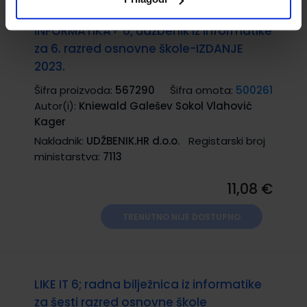
INFORMATIKA+ 6; udžbenik iz informatike
za 6. razred osnovne škole-IZDANJE
2023.
Šifra proizvoda:
567290
Šifra omota:
500261
Autor(i):
Kniewald Galešev Sokol Vlahović
Kager
Nakladnik:
UDŽBENIK.HR d.o.o.
Registarski broj
ministarstva:
7113
11,08 €
TRENUTNO NIJE DOSTUPNO
LIKE IT 6; radna bilježnica iz informatike
za šesti razred osnovne škole