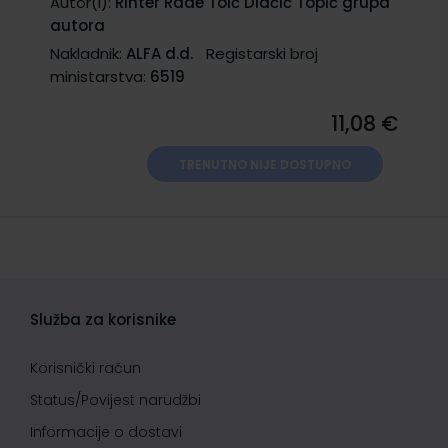
Autor(i):
Rihter Rade Toić Dlačić Topić grupa
autora
Nakladnik:
ALFA d.d.
Registarski broj
ministarstva:
6519
11,08 €
TRENUTNO NIJE DOSTUPNO
Služba za korisnike
Korisnički račun
Status/Povijest narudžbi
Informacije o dostavi