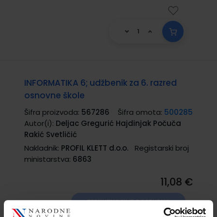
INFORMATIKA 6; udžbenik za 6. razred
osnovne škole
Šifra proizvoda:
567286
Šifra omota:
500285
Autor(i):
Deljac Gregurić Hajdinjak Počuča
Rakić Svetličić
Nakladnik:
PROFIL KLETT d.o.o.
Registarski broj
ministarstva:
6863
11,08 €
TRENUTNO NIJE DOSTUPNO