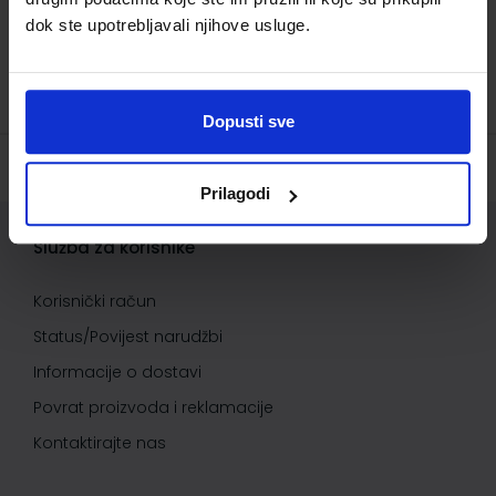
10,80 €
dok ste upotrebljavali njihove usluge.
TRENUTNO NIJE DOSTUPNO
Dopusti sve
Prilagodi
Služba za korisnike
Korisnički račun
Status/Povijest narudžbi
Informacije o dostavi
Povrat proizvoda i reklamacije
Kontaktirajte nas