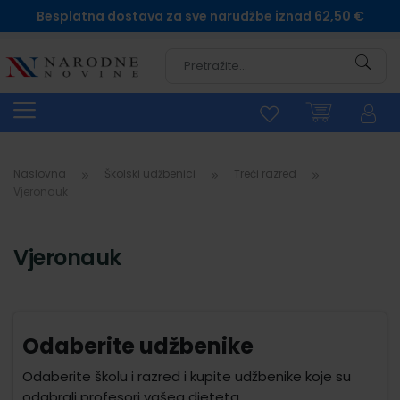
Besplatna dostava za sve narudžbe iznad 62,50 €
Pretra
Naslovna
Školski udžbenici
Treći razred
Vjeronauk
Vjeronauk
Odaberite udžbenike
Odaberite školu i razred i kupite udžbenike koje su
odabrali profesori vašeg djeteta.