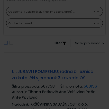
Odaberite ili upišite školu (npr. ime škole, grad) ...
×
Odaberite razred ...
×
Filter
U LJUBAVI I POMIRENJU; radna bilježnica
za katolički vjeronauk 3. razreda OŠ
Šifra proizvoda:
567758
Šifra omota:
500156
Autor(i):
Tihana Petković Ana Volf Ivica Pažin
Ante Pavlović
Nakladnik:
KRŠĆANSKA SADAŠNJOST d.o.o.