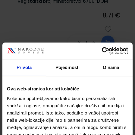
Registarski broj ministarstva:
6700-DOM
8,71 €
Privola
Pojedinosti
O nama
U LJUBAVI I POMIRENJU; udžbenik za
katolički vjeronauk trećega razreda
osnovne škole
Ova web-stranica koristi kolačiće
Kolačiće upotrebljavamo kako bismo personalizirali
Šifra proizvoda:
567202
Šifra omota:
500156
sadržaj i oglase, omogućili značajke društvenih medija i
Autor(i):
Ante Pavlović Ivica Pažin Mirjana
analizirali promet. Isto tako, podatke o vašoj upotrebi
Džambo Šporec
naše web-lokacije dijelimo s partnerima za društvene
Nakladnik:
KRŠĆANSKA SADAŠNJOST d.o.o.
medije, oglašavanje i analizu, a oni ih mogu kombinirati s
Registarski broj ministarstva:
6700
drugim podacima koje ste im pružili ili koje su prikupili