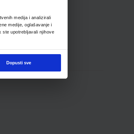
enih medija i analizirali
ene medije, oglašavanje i
k ste upotrebljavali njihove
Dopusti sve