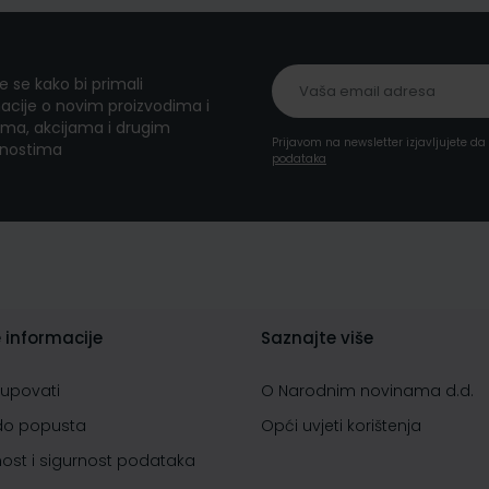
te se kako bi primali
acije o novim proizvodima i
ma, akcijama i drugim
Prijavom na newsletter izjavljujete d
nostima
podataka
 informacije
Saznajte više
kupovati
O Narodnim novinama d.d.
do popusta
Opći uvjeti korištenja
nost i sigurnost podataka