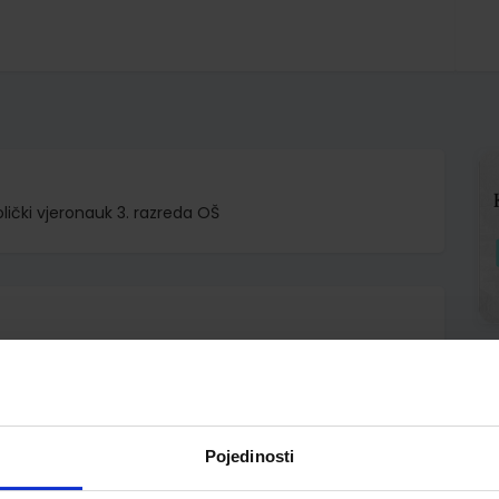
olički vjeronauk 3. razreda OŠ
ŠNJOST d.o.o.
Ana Volf Ivica Pažin Ante Pavlović
Pojedinosti