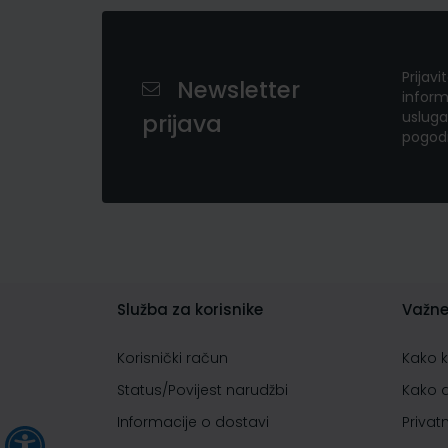
Prijavi
Newsletter
inform
usluga
prijava
pogod
Služba za korisnike
Važne
Korisnički račun
Kako 
Status/Povijest narudžbi
Kako 
Informacije o dostavi
Privat