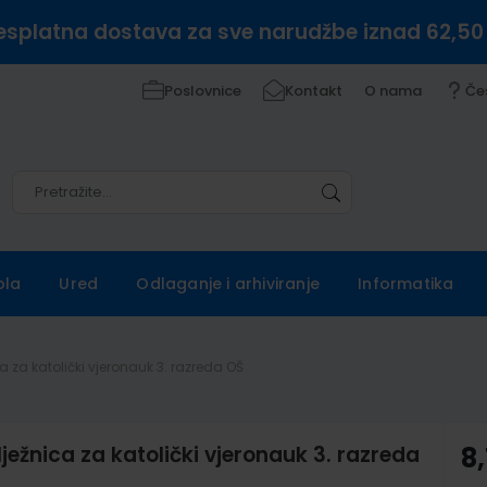
esplatna dostava za sve narudžbe iznad 62,50
Poslovnice
Kontakt
O nama
Če
Pretražite
Pretražite
ola
Ured
Odlaganje i arhiviranje
Informatika
a za katolički vjeronauk 3. razreda OŠ
ježnica za katolički vjeronauk 3. razreda
8,