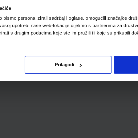
A
ačiće
bismo personalizirali sadržaj i oglase, omogućili značajke društv
vašoj upotrebi naše web-lokacije dijelimo s partnerima za društv
rati s drugim podacima koje ste im pružili ili koje su prikupili do
Prilagodi