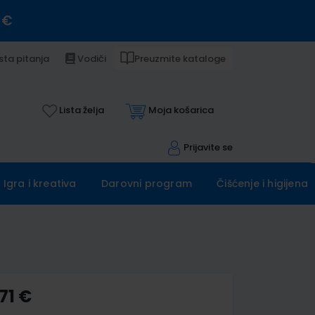
 €
sta pitanja
Vodiči
Preuzmite kataloge
Lista želja
Moja košarica
Prijavite se
Igra i kreativa
Darovni program
Čišćenje i higijena
71 €