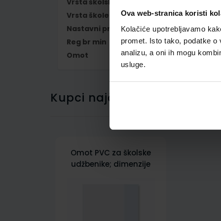
Vrsta školske knjige
RADNA BILJEŽNIC
Ova web-stranica koristi kol
Vrsta škole
1 OSNOVNA
Nastavni predmet
VJERONAUK
Kolačiće upotrebljavamo kako 
promet. Isto tako, podatke o 
Reg br min
6700-DOM
analizu, a oni ih mogu kombini
Omot
500156
usluge.
Kupci najčešće biraju..
Omot PVC za školske
udžbenike; dimenzije
401x267; tip 156