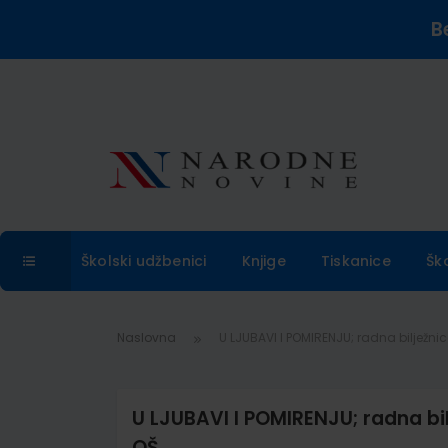
B
Školski udžbenici
Knjige
Tiskanice
Šk
Naslovna
U LJUBAVI I POMIRENJU; radna bilježnic
U LJUBAVI I POMIRENJU; radna bil
OŠ