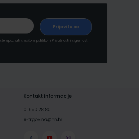
a ste upoznati s našom politikom
Privatnosti i sigurnosti
Kontakt informacije
01 650 28 80
e-trgovina@nn.hr