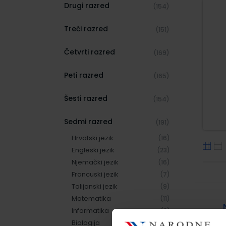
Drugi razred
(154)
Treći razred
(151)
Četvrti razred
(169)
Peti razred
(165)
Šesti razred
(154)
Sedmi razred
(191)
Hrvatski jezik
(16)
Engleski jezik
(23)
Njemački jezik
(16)
Francuski jezik
(7)
Talijanski jezik
(9)
Matematika
(11)
Informatika
(8)
Biologija
(8)