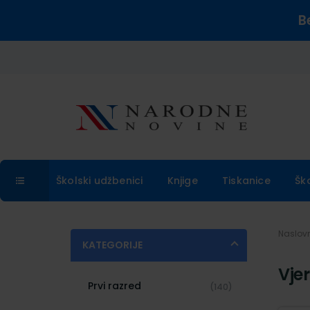
B
Školski udžbenici
Knjige
Tiskanice
Šk
Naslo
KATEGORIJE
Vje
Prvi razred
(140)