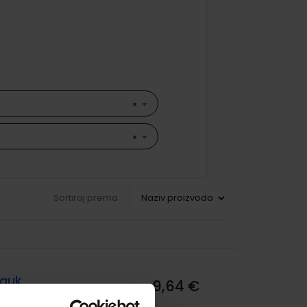
×
×
Sortiraj prema
nauk
9,64 €