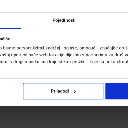
Šifra proizvoda:
569734
Šifra omota:
50
Autor(i):
Josip Periš Marina Šimić Ivana Perčić
Pojedinosti
Nakladnik:
KRŠĆANSKA SADAŠNJOST d.o.o.
Registarski broj
ministarstva:
6699-DOM
ačiće
bismo personalizirali sadržaj i oglase, omogućili značajke društv
vašoj upotrebi naše web-lokacije dijelimo s partnerima za društv
NEKA JE BOG PRVI; udžbenik za katolički vjeronauk
rati s drugim podacima koje ste im pružili ili koje su prikupili do
sedmoga razreda osnovne škole
Šifra proizvoda:
567436
Šifra omota:
50
Autor(i):
Josip Periš Marina Šimić Ivana Perčić
Nakladnik:
KRŠĆANSKA SADAŠNJOST d.o.o.
Registarski broj
Prilagodi
ministarstva:
6699