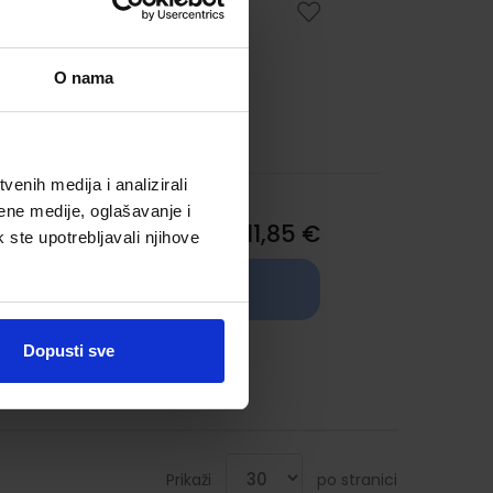
0156
O nama
enih medija i analizirali
ene medije, oglašavanje i
11,85 €
k ste upotrebljavali njihove
TRENUTNO NIJE
0156
DOSTUPNO
Dopusti sve
Prikaži
po stranici