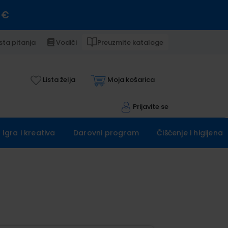
 €
sta pitanja
Vodiči
Preuzmite kataloge
Lista želja
Moja košarica
Prijavite se
Igra i kreativa
Darovni program
Čišćenje i higijena