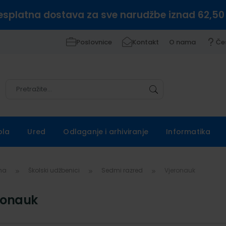
esplatna dostava za sve narudžbe iznad 62,50
Poslovnice
Kontakt
O nama
Če
Pretražite
Pretražite
ola
Ured
Odlaganje i arhiviranje
Informatika
vna
Školski udžbenici
Sedmi razred
Vjeronauk
ronauk