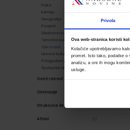
Fizika
(15)
Kemija
(3)
Geografija
(6)
Privola
Povijest
(8)
Glazbena kultura
(3)
Ova web-stranica koristi kol
Tehnička kultura
(6)
Vjeronauk
(2)
Kolačiće upotrebljavamo kako 
Likovna kultura
(6)
promet. Isto tako, podatke o 
Prilagođeni program
(42)
analizu, a oni ih mogu kombini
Španjolski jezik
(2)
usluge.
Osmi razred
(175)
Gimnazije
(431)
Strukovne škole
(1036)
Atlasi
(5)