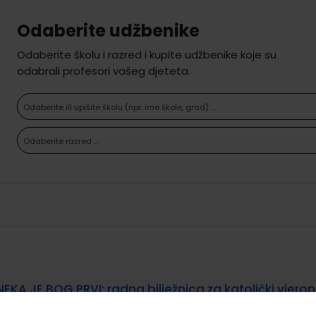
Odaberite udžbenike
Odaberite školu i razred i kupite udžbenike koje su
odabrali profesori vašeg djeteta.
Odaberite ili upišite školu (npr. ime škole, grad) ...
Odaberite razred ...
NEKA JE BOG PRVI; radna bilježnica za katolički vjero
sedmoga razreda osnovne škole