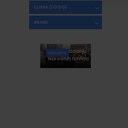
CIJENA (OD DO)
€
€
BRAND
KRŠĆANSKA
(2)
SADAŠNJOST
Knjige u izdanju
Izdvojeno
Narodnih novina