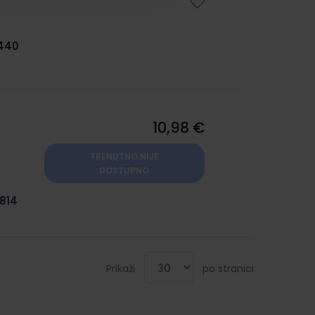
440
10,98 €
TRENUTNO NIJE
DOSTUPNO
814
Prikaži
po stranici