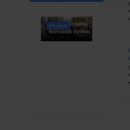
PROFIL KLETT
(4)
Knjige u izdanju
Izdvojeno
Narodnih novina