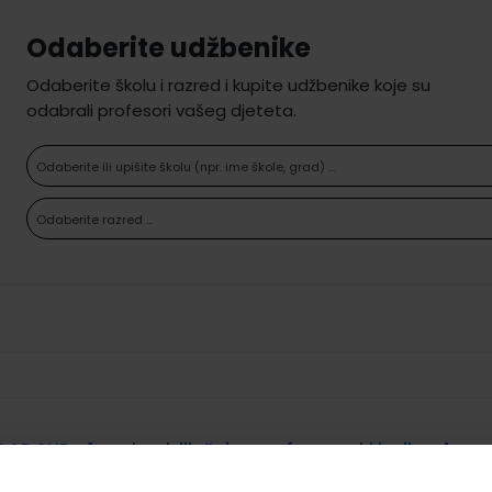
Odaberite udžbenike
Odaberite školu i razred i kupite udžbenike koje su
odabrali profesori vašeg djeteta.
Odaberite ili upišite školu (npr. ime škole, grad) ...
Odaberite razred ...
CAP SUR... 1; radna bilježnica za francuski jezik u 4.
razredu osnovne škole, 1.godina učenja, II. strani jezik