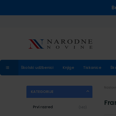
B
Školski udžbenici
Knjige
Tiskanice
Šk
Naslo
KATEGORIJE
Fran
Prvi razred
(140)