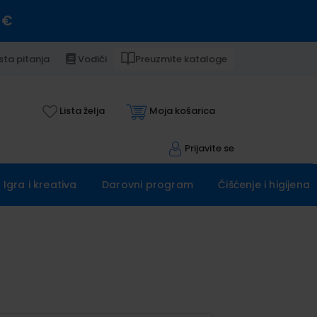
 €
sta pitanja
Vodiči
Preuzmite kataloge
Lista želja
Moja košarica
Prijavite se
Igra i kreativa
Darovni program
Čišćenje i higijena