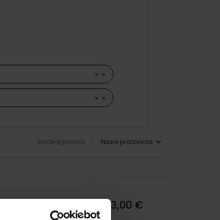
×
×
Sortiraj prema
13,00 €