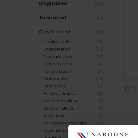
Drugi razred
(154)
Treći razred
(151)
Četvrti razred
(169)
Hrvatski jezik
(26)
Engleski jezik
(19)
Njemački jezik
(16)
Francuski jezik
(4)
Talijanski jezik
(4)
Matematika
(26)
Informatika
(6)
Priroda i društvo
(18)
Glazbena kultura
(3)
Likovna kultura
(3)
Vjeronauk
(2)
Prilagođeni program
(41)
Dopunska nastavna
(1)
sredstva