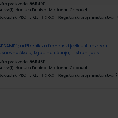
Šifra proizvoda:
569490
Autor(i):
Hugues Denisot Marianne Capouet
Nakladnik:
PROFIL KLETT d.o.o.
Registarski broj ministarstva:
1
SESAME 1; udžbenik za francuski jezik u 4. razredu
osnovne škole, 1.godina učenja, II. strani jezik
Šifra proizvoda:
569489
Autor(i):
Hugues Denisot Marianne Capouet
Nakladnik:
PROFIL KLETT d.o.o.
Registarski broj ministarstva:
7