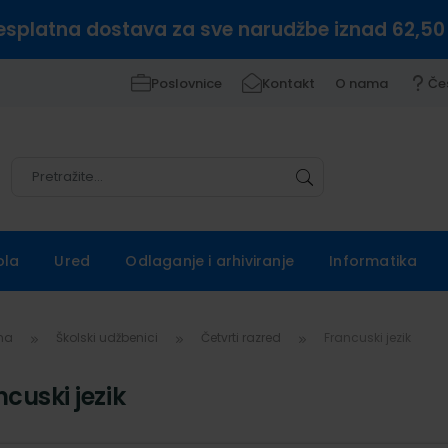
esplatna dostava za sve narudžbe iznad 62,50
Poslovnice
Kontakt
O nama
Če
Pretražite
Pretražite
ola
Ured
Odlaganje i arhiviranje
Informatika
vna
Školski udžbenici
Četvrti razred
Francuski jezik
cuski jezik