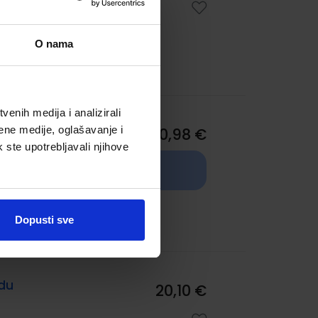
an
O nama
enih medija i analizirali
ene medije, oglašavanje i
10,98 €
k ste upotrebljavali njihove
TRENUTNO NIJE
DOSTUPNO
ly
810
Dopusti sve
edu
20,10 €