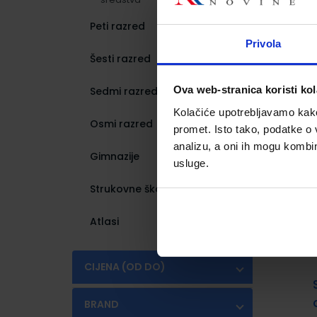
Peti razred
(165)
Privola
Šesti razred
(154)
Ova web-stranica koristi kol
Sedmi razred
(191)
Kolačiće upotrebljavamo kako 
Osmi razred
(175)
promet. Isto tako, podatke o 
analizu, a oni ih mogu kombini
Gimnazije
(431)
usluge.
Strukovne škole
(1036)
Atlasi
(5)
CIJENA (OD DO)
€
€
BRAND