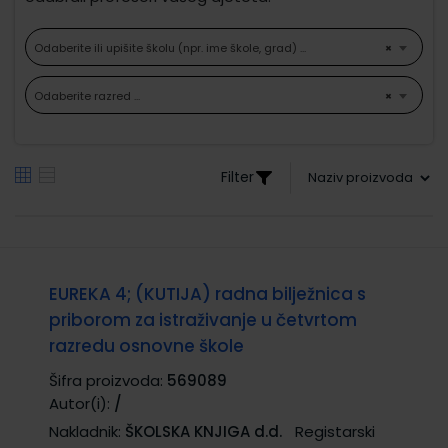
Odaberite ili upišite školu (npr. ime škole, grad) ...
×
Odaberite razred ...
×
Filter
EUREKA 4; (KUTIJA) radna bilježnica s
priborom za istraživanje u četvrtom
razredu osnovne škole
Šifra proizvoda:
569089
Autor(i):
/
Nakladnik:
ŠKOLSKA KNJIGA d.d.
Registarski