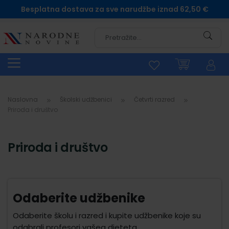
Besplatna dostava za sve narudžbe iznad 62,50 €
Pretra
Naslovna
Školski udžbenici
Četvrti razred
Priroda i društvo
Priroda i društvo
Odaberite udžbenike
Odaberite školu i razred i kupite udžbenike koje su
odabrali profesori vašeg djeteta.