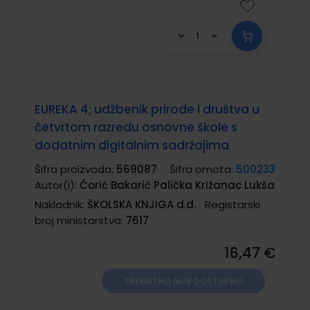
EUREKA 4; udžbenik prirode i društva u
četvrtom razredu osnovne škole s
dodatnim digitalnim sadržajima
Šifra proizvoda:
569087
Šifra omota:
500233
Autor(i):
Ćorić Bakarić Palička Križanac Lukša
Nakladnik:
ŠKOLSKA KNJIGA d.d.
Registarski
broj ministarstva:
7617
16,47 €
TRENUTNO NIJE DOSTUPNO