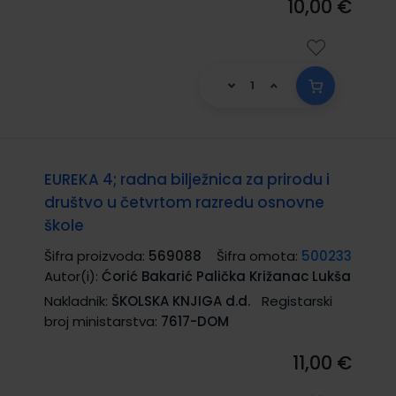
10,00 €
EUREKA 4; radna bilježnica za prirodu i
društvo u četvrtom razredu osnovne
škole
Šifra proizvoda:
569088
Šifra omota:
500233
Autor(i):
Ćorić Bakarić Palička Križanac Lukša
Nakladnik:
ŠKOLSKA KNJIGA d.d.
Registarski
broj ministarstva:
7617-DOM
11,00 €