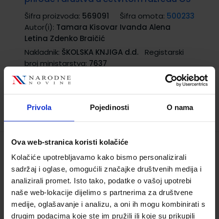
Šifra proizvoda:
569091
Šifra omota:
500233
Autor(i):
Tamara Kisovar Ivanda Alena
Letina Zdenko Braičić
Nakladnik:
ŠKOLSKA KNJIGA d.d.
Registarski
broj ministarstva:
7637
16,47 €
TRENUTNO NIJE DOSTUPNO
Privola
Pojedinosti
O nama
Ova web-stranica koristi kolačiće
MOJA PRIRODA I MOJE DRUŠTVO 4;
Kolačiće upotrebljavamo kako bismo personalizirali
udžbenik prirode i društva za 4. razred
sadržaj i oglase, omogućili značajke društvenih medija i
osnovne škole
analizirali promet. Isto tako, podatke o vašoj upotrebi
naše web-lokacije dijelimo s partnerima za društvene
Šifra proizvoda:
569082
Šifra omota:
500165
medije, oglašavanje i analizu, a oni ih mogu kombinirati s
Autor(i):
Arbanas Podobnik Šebalj-Mačkić
drugim podacima koje ste im pružili ili koje su prikupili