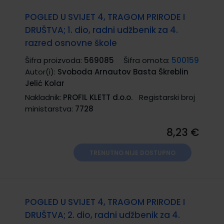
POGLED U SVIJET 4, TRAGOM PRIRODE I
DRUŠTVA; 1. dio, radni udžbenik za 4.
razred osnovne škole
Šifra proizvoda:
569085
Šifra omota:
500159
Autor(i):
Svoboda Arnautov Basta Škreblin
Jelić Kolar
Nakladnik:
PROFIL KLETT d.o.o.
Registarski broj
ministarstva:
7728
8,23 €
TRENUTNO NIJE DOSTUPNO
POGLED U SVIJET 4, TRAGOM PRIRODE I
DRUŠTVA; 2. dio, radni udžbenik za 4.