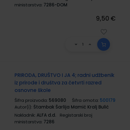
ministarstva:
7286-DOM
9,50 €
PRIRODA, DRUŠTVO I JA 4; radni udžbenik
iz prirode i društva za četvrti razred
osnovne škole
Šifra proizvoda:
569080
Šifra omota:
500179
Autor(i):
Štambak Šarlija Mamić Kralj Bulić
Nakladnik:
ALFA d.d.
Registarski broj
ministarstva:
7286