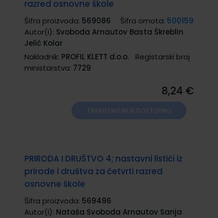
razred osnovne škole
Šifra proizvoda:
569086
Šifra omota:
500159
Autor(i):
Svoboda Arnautov Basta Škreblin
Jelić Kolar
Nakladnik:
PROFIL KLETT d.o.o.
Registarski broj
ministarstva:
7729
8,24 €
TRENUTNO NIJE DOSTUPNO
PRIRODA I DRUŠTVO 4; nastavni listići iz
prirode i društva za četvrti razred
osnovne škole
Šifra proizvoda:
569496
Autor(i):
Nataša Svoboda Arnautov Sanja