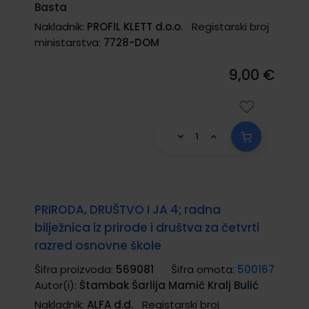
Basta
Nakladnik:
PROFIL KLETT d.o.o.
Registarski broj
ministarstva:
7728-DOM
9,00 €
PRIRODA, DRUŠTVO I JA 4; radna
bilježnica iz prirode i društva za četvrti
razred osnovne škole
Šifra proizvoda:
569081
Šifra omota:
500167
Autor(i):
Štambak Šarlija Mamić Kralj Bulić
Nakladnik:
ALFA d.d.
Registarski broj