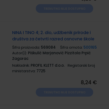
TRENUTNO NIJE DOSTUPNO
NINA I TINO 4; 2. dio, udžbenik prirode i
društva za četvrti razred osnovne škole
Šifra proizvoda:
569084
Šifra omota:
500165
Autor(i):
Piškulić Marjanović Pizzitola Prpić
Zagorac
Nakladnik:
PROFIL KLETT d.o.o.
Registarski broj
ministarstva:
7725
8,24 €
TRENUTNO NIJE DOSTUPNO