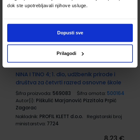
Trope
dok ste upotrebljavali njihove usluge.
Nakladnik:
ALKA SCRIPT d.o.o.
Registarski broj
ministarstva:
7317
16,47 €
Dopusti sve
TRENUTNO NIJE DOSTUPNO
Prilagodi
NINA I TINO 4; 1. dio, udžbenik prirode i
društva za četvrti razred osnovne škole
Šifra proizvoda:
569083
Šifra omota:
500164
Autor(i):
Piškulić Marjanović Pizzitola Prpić
Zagorac
Nakladnik:
PROFIL KLETT d.o.o.
Registarski broj
ministarstva:
7724
8,23 €