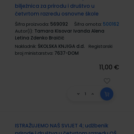
bilježnica za prirodu i društvo u
četvrtom razredu osnovne škole
Šifra proizvoda:
569092
Šifra omota:
500162
Autor(i):
Tamara Kisovar Ivanda Alena
Letina Zdenko Braičić
Nakladnik:
ŠKOLSKA KNJIGA d.d.
Registarski
broj ministarstva:
7637-DOM
11,00 €
ISTRAŽUJEMO NAŠ SVIJET 4; udžbenik
prirode i društva u četvrtom razredu OŠ