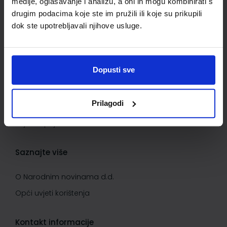
medije, oglašavanje i analizu, a oni ih mogu kombinirati s
Kontaktirajte nas
drugim podacima koje ste im pružili ili koje su prikupili
dok ste upotrebljavali njihove usluge.
Važne informacije
Kako kupovati
Dopusti sve
Kako do popusta
Privatnost i sigurnost podataka
Prilagodi
Načini plaćanja
Uvjeti kupnje
Saznajte više
O Narodnim novinama d.d.
Opći uvjeti korištenja
Kontakt informacije