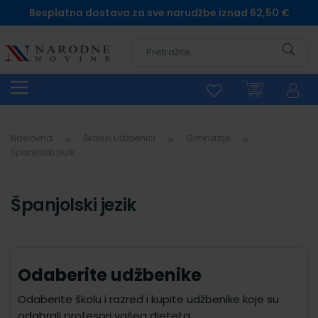
Besplatna dostava za sve narudžbe iznad 62,50 €
Pretra
Naslovna
Školski udžbenici
Gimnazije
Španjolski jezik
Španjolski jezik
Odaberite udžbenike
Odaberite školu i razred i kupite udžbenike koje su
odabrali profesori vašeg djeteta.