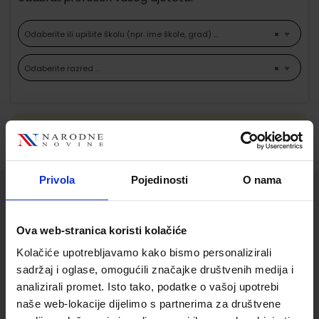
Odaberite ili upišite školu (npr. ime škole, grad) ...
×
Odaberite razred ...
×
Ne možemo pronaći proizvode koji
odgovaraju Vašem odabiru.
Privola
Pojedinosti
O nama
Služba za korisnike
Ova web-stranica koristi kolačiće
Korisnički račun
Kolačiće upotrebljavamo kako bismo personalizirali
Status/Povijest narudžbi
sadržaj i oglase, omogućili značajke društvenih medija i
Informacije o dostavi
analizirali promet. Isto tako, podatke o vašoj upotrebi
Povrat proizvoda i reklamacije
naše web-lokacije dijelimo s partnerima za društvene