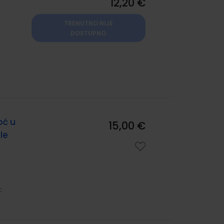
12,20 €
TRENUTNO NIJE
DOSTUPNO
oć u
15,00 €
le
: