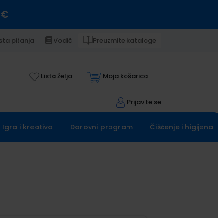
 €
sta pitanja
Vodiči
Preuzmite kataloge
Lista želja
Moja košarica
Prijavite se
Igra i kreativa
Darovni program
Čišćenje i higijena
m