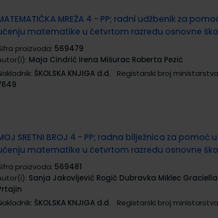
MATEMATIČKA MREŽA 4 - PP; radni udžbenik za pomo
učenju matematike u četvrtom razredu osnovne ško
Šifra proizvoda:
569479
Autor(i):
Maja Cindrić Irena Mišurac Roberta Pezić
Nakladnik:
ŠKOLSKA KNJIGA d.d.
Registarski broj ministarstva
7649
MOJ SRETNI BROJ 4 - PP; radna bilježnica za pomoć u
učenju matematike u četvrtom razredu osnovne ško
Šifra proizvoda:
569481
Autor(i):
Sanja Jakovljević Rogić Dubravka Miklec Graciella
Prtajin
Nakladnik:
ŠKOLSKA KNJIGA d.d.
Registarski broj ministarstva