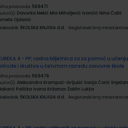
Šifra proizvoda:
569471
Autor(i):
Davorka Nekić Mia Mihaljević Ivančić Nina Čalić
Amela Ojdanić
Nakladnik:
ŠKOLSKA KNJIGA d.d.
Registarski broj ministarstva
EUREKA 4 - PP; radna bilježnica za za pomoć u učenju
prirode i društva u četvrtom razredu osnovne škole
Šifra proizvoda:
569476
Autor(i):
Aleksandra Krampač-Grljušić Sanja Ćorić Snježa
Bakarić Palička Ivana Križanac Žaklin Lukša
Nakladnik:
ŠKOLSKA KNJIGA d.d.
Registarski broj ministarstva