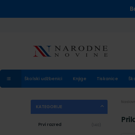
B
Školski udžbenici
Knjige
Tiskanice
Šk
Naslo
KATEGORIJE
Pri
Prvi razred
(140)