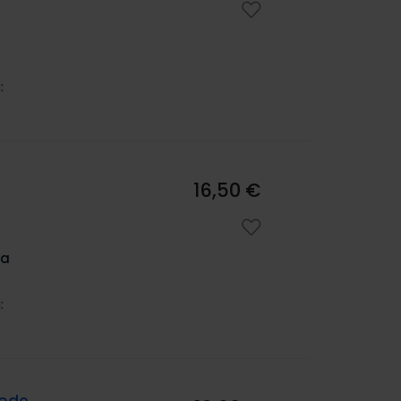
:
16,50 €
na
: