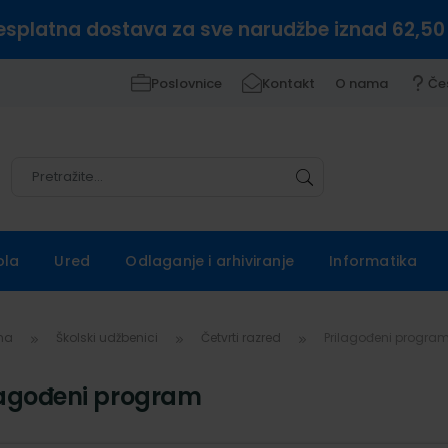
esplatna dostava za sve narudžbe iznad 62,50
Poslovnice
Kontakt
O nama
Če
Pretražite
Pretražite
ola
Ured
Odlaganje i arhiviranje
Informatika
vna
Školski udžbenici
Četvrti razred
Prilagođeni progra
lagođeni program