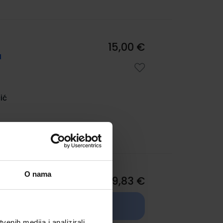
15,00 €
u
ić
:
O nama
19,83 €
u
TRENUTNO NIJE
DOSTUPNO
enih medija i analizirali