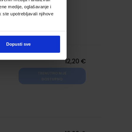
ić
ene medije, oglašavanje i
k ste upotrebljavali njihove
:
Dopusti sve
12,20 €
TRENUTNO NIJE
DOSTUPNO