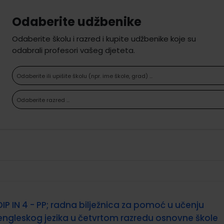
Odaberite udžbenike
Odaberite školu i razred i kupite udžbenike koje su
odabrali profesori vašeg djeteta.
Odaberite ili upišite školu (npr. ime škole, grad) ...
Odaberite razred ...
DIP IN 4 - PP; radna bilježnica za pomoć u učenju
engleskog jezika u četvrtom razredu osnovne škole