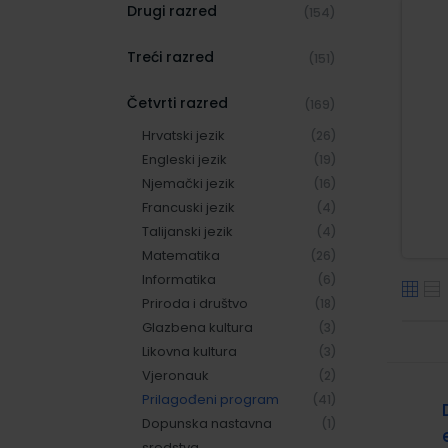
Drugi razred
(154)
Treći razred
(151)
Četvrti razred
(169)
Hrvatski jezik
(26)
Engleski jezik
(19)
Njemački jezik
(16)
Francuski jezik
(4)
Talijanski jezik
(4)
Matematika
(26)
Informatika
(6)
Priroda i društvo
(18)
Glazbena kultura
(3)
Likovna kultura
(3)
Vjeronauk
(2)
Prilagođeni program
(41)
Dopunska nastavna
(1)
sredstva