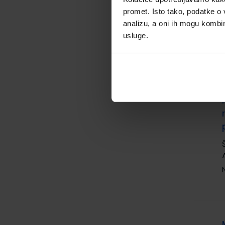
promet. Isto tako, podatke o 
analizu, a oni ih mogu kombini
usluge.