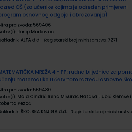
razred OŠ (za učenike kojima je određen primjereni
program osnovnog odgoja i obrazovanja)
Šifra proizvoda:
569406
Autor(i):
Josip Markovac
Nakladnik:
ALFA d.d.
Registarski broj ministarstva:
7271
MATEMATIČKA MREŽA 4 - PP; radna bilježnica za pom
učenju matematike u četvrtom razredu osnovne ško
Šifra proizvoda:
569480
Autor(i):
Maja Cindrić Irena Mišurac Nataša Ljubić Klemše i
Roberta Pezoć
Nakladnik:
ŠKOLSKA KNJIGA d.d.
Registarski broj ministarstva