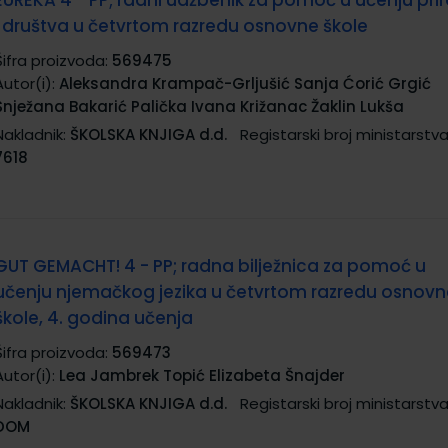
EUREKA 4 - PP; radni udžbenik za pomoć u učenju pri
i društva u četvrtom razredu osnovne škole
Šifra proizvoda:
569475
Autor(i):
Aleksandra Krampač-Grljušić Sanja Ćorić Grgić
Snježana Bakarić Palička Ivana Križanac Žaklin Lukša
Nakladnik:
ŠKOLSKA KNJIGA d.d.
Registarski broj ministarstva
7618
GUT GEMACHT! 4 - PP; radna bilježnica za pomoć u
učenju njemačkog jezika u četvrtom razredu osnovn
škole, 4. godina učenja
Šifra proizvoda:
569473
Autor(i):
Lea Jambrek Topić Elizabeta Šnajder
Nakladnik:
ŠKOLSKA KNJIGA d.d.
Registarski broj ministarstva
DOM