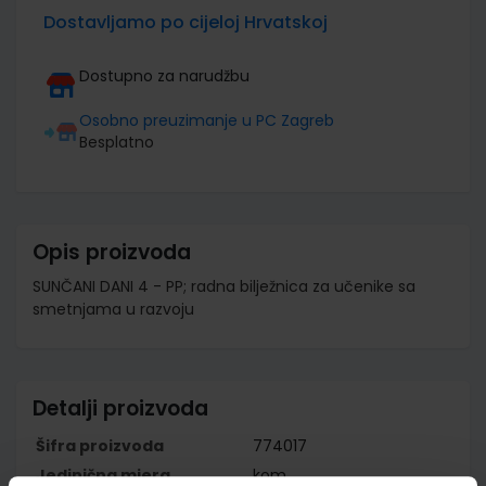
Dostavljamo po cijeloj Hrvatskoj
Dostupno za narudžbu
Osobno preuzimanje u PC Zagreb
Besplatno
Opis proizvoda
SUNČANI DANI 4 - PP; radna bilježnica za učenike sa
smetnjama u razvoju
Detalji proizvoda
Šifra proizvoda
774017
Jedinična mjera
kom