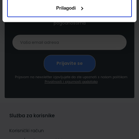
Prilagodi
Prijavite se kako bi primali informacije o novim
proizvodima i uslugama, akcijama i drugim
pogodnostima
Prijavom na newsletter izjavljujete da ste upoznati s našom politikom
Privatnosti i sigurnosti podataka
Služba za korisnike
Korisnički račun