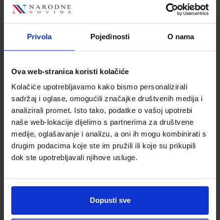
Nakladnik
ALKA SCRIPT d.o.o.
Autor
Marjanović
Školski razred
04 4.RAZRED OŠ
Privola
Pojedinosti
O nama
Vrsta školske knjige
RADNA BILJEŽNICA
Vrsta škole
1 OSNOVNA
Ova web-stranica koristi kolačiće
Nastavni predmet
HRVATSKI JEZIK PP
Kolačiće upotrebljavamo kako bismo personalizirali
Reg br min
4728
sadržaj i oglase, omogućili značajke društvenih medija i
analizirali promet. Isto tako, podatke o vašoj upotrebi
naše web-lokacije dijelimo s partnerima za društvene
medije, oglašavanje i analizu, a oni ih mogu kombinirati s
drugim podacima koje ste im pružili ili koje su prikupili
dok ste upotrebljavali njihove usluge.
Dopusti sve
Newsletter prijava