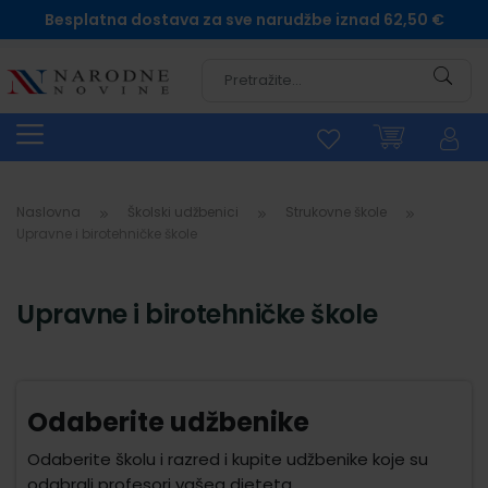
Besplatna dostava za sve narudžbe iznad 62,50 €
Pretra
Naslovna
Školski udžbenici
Strukovne škole
Upravne i birotehničke škole
Upravne i birotehničke škole
Odaberite udžbenike
Odaberite školu i razred i kupite udžbenike koje su
odabrali profesori vašeg djeteta.