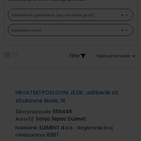
Odaberite ili upišite školu (npr. ime škole, grad) ...
×
Odaberite razred ...
×
Filter
HRVATSKI POSLOVNI JEZIK; udžbenik za
strukovne škole, 1R
Šifra proizvoda:
556446
Autor(i):
Sanja Šepac Dužević
Nakladnik:
ELEMENT d.o.o.
Registarski broj
ministarstva:
6307