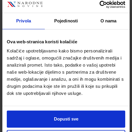
UREDSKO POSLOVANJE I DOPISIVANJE 1;
udžbenik za 2. razred upravno-
Privola
Pojedinosti
O nama
birotehničkih škola
Šifra proizvoda:
928374
Ova web-stranica koristi kolačiće
Autor(i):
Vesna Ramljak
Nakladnik:
ŠKOLSKA KNJIGA d.d.
Registarski
Kolačiće upotrebljavamo kako bismo personalizirali
broj ministarstva:
1328
sadržaj i oglase, omogućili značajke društvenih medija i
analizirali promet. Isto tako, podatke o vašoj upotrebi
20,10 €
naše web-lokacije dijelimo s partnerima za društvene
medije, oglašavanje i analizu, a oni ih mogu kombinirati s
drugim podacima koje ste im pružili ili koje su prikupili
dok ste upotrebljavali njihove usluge.
Dopusti sve
UREDSKO POSLOVANJE I DOPISIVANJE 2;