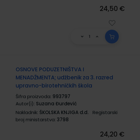
24,50 €
OSNOVE PODUZETNIŠTVA I
MENADŽMENTA; udžbenik za 3. razred
upravno-birotehničkih škola
Šifra proizvoda:
993797
Autor(i):
Suzana Đurđević
Nakladnik:
ŠKOLSKA KNJIGA d.d.
Registarski
broj ministarstva:
3798
24,20 €