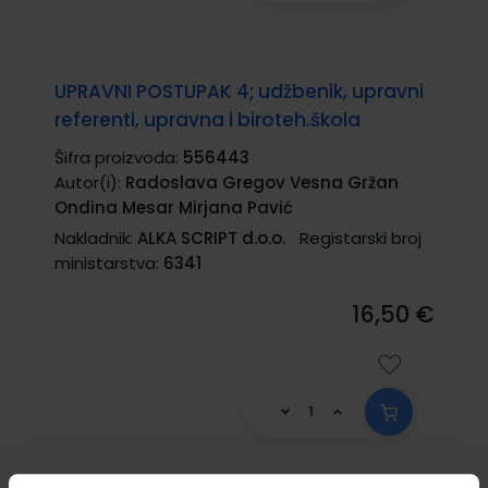
UPRAVNI POSTUPAK 4; udžbenik, upravni
referenti, upravna i biroteh.škola
Šifra proizvoda:
556443
Autor(i):
Radoslava Gregov Vesna Gržan
Ondina Mesar Mirjana Pavić
Nakladnik:
ALKA SCRIPT d.o.o.
Registarski broj
ministarstva:
6341
16,50 €