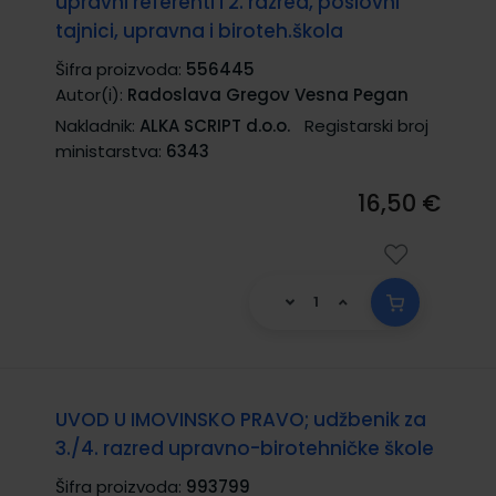
upravni referenti i 2. razred, poslovni
tajnici, upravna i biroteh.škola
Šifra proizvoda:
556445
Autor(i):
Radoslava Gregov Vesna Pegan
Nakladnik:
ALKA SCRIPT d.o.o.
Registarski broj
ministarstva:
6343
16,50 €
UVOD U IMOVINSKO PRAVO; udžbenik za
3./4. razred upravno-birotehničke škole
Šifra proizvoda:
993799