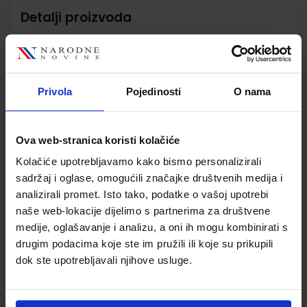
Detalji proizvoda
Šifra proizvoda
556444
Jedinična mjera
kom
Nakladnik
ALKA SCRIPT d.o.o.
Privola
Pojedinosti
O nama
Autor
Ivanka Jareb Lovrenka
Franceschi Vesna Pegan
Školski razred
40 4.RAZRED SŠ
Ova web-stranica koristi kolačiće
Vrsta školske knjige
UDŽBENIK
Kolačiće upotrebljavamo kako bismo personalizirali
Vrsta škole
3 STRUKOVNA
sadržaj i oglase, omogućili značajke društvenih medija i
Nastavni predmet
UPRAVNE I BIROTEH.ŠK
analizirali promet. Isto tako, podatke o vašoj upotrebi
Reg br min
6342
naše web-lokacije dijelimo s partnerima za društvene
medije, oglašavanje i analizu, a oni ih mogu kombinirati s
drugim podacima koje ste im pružili ili koje su prikupili
dok ste upotrebljavali njihove usluge.