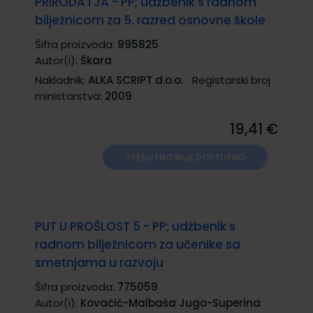
PRIRODA I JA - PP; udžbenik s radnom
bilježnicom za 5. razred osnovne škole
Šifra proizvoda:
995825
Autor(i):
Škara
Nakladnik:
ALKA SCRIPT d.o.o.
Registarski broj
ministarstva:
2009
19,41 €
TRENUTNO NIJE DOSTUPNO
PUT U PROŠLOST 5 - PP; udžbenik s
radnom bilježnicom za učenike sa
smetnjama u razvoju
Šifra proizvoda:
775059
Autor(i):
Kovačić-Malbaša Jugo-Superina