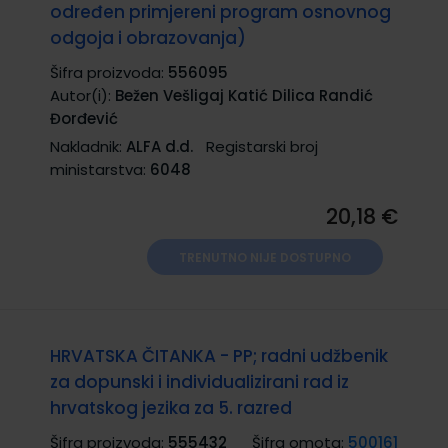
određen primjereni program osnovnog
odgoja i obrazovanja)
Šifra proizvoda:
556095
Autor(i):
Bežen Vešligaj Katić Dilica Randić
Đorđević
Nakladnik:
ALFA d.d.
Registarski broj
ministarstva:
6048
20,18 €
TRENUTNO NIJE DOSTUPNO
HRVATSKA ČITANKA - PP; radni udžbenik
za dopunski i individualizirani rad iz
hrvatskog jezika za 5. razred
Šifra proizvoda:
555432
Šifra omota:
500161