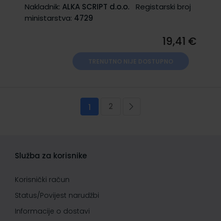
Nakladnik:
ALKA SCRIPT d.o.o.
Registarski broj
ministarstva:
4729
19,41 €
TRENUTNO NIJE DOSTUPNO
Stranica
2
Trenutno pregledavate stranicu
Stranica
Stranica
Sljedeća
1
Služba za korisnike
Korisnički račun
Status/Povijest narudžbi
Informacije o dostavi