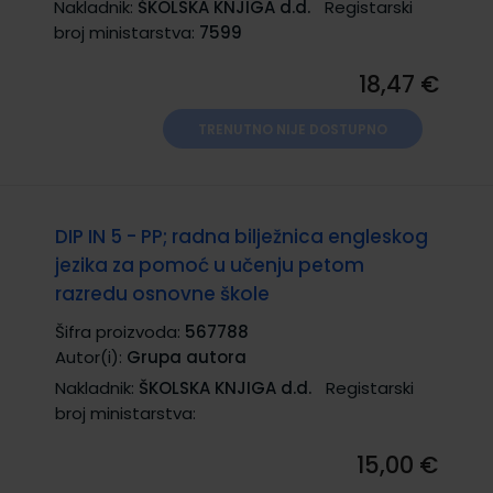
Nakladnik:
ŠKOLSKA KNJIGA d.d.
Registarski
broj ministarstva:
7599
18,47 €
TRENUTNO NIJE DOSTUPNO
DIP IN 5 - PP; radna bilježnica engleskog
jezika za pomoć u učenju petom
razredu osnovne škole
Šifra proizvoda:
567788
Autor(i):
Grupa autora
Nakladnik:
ŠKOLSKA KNJIGA d.d.
Registarski
broj ministarstva:
15,00 €