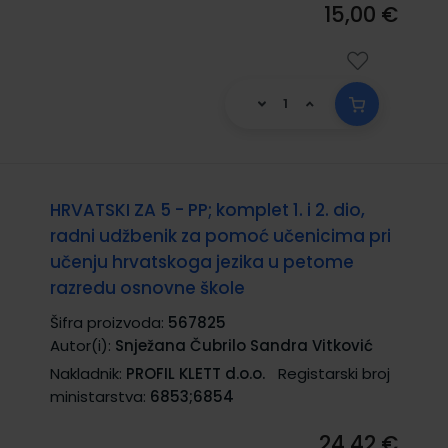
15,00 €
HRVATSKI ZA 5 - PP; komplet 1. i 2. dio,
radni udžbenik za pomoć učenicima pri
učenju hrvatskoga jezika u petome
razredu osnovne škole
Šifra proizvoda:
567825
Autor(i):
Snježana Čubrilo Sandra Vitković
Nakladnik:
PROFIL KLETT d.o.o.
Registarski broj
ministarstva:
6853;6854
24,42 €