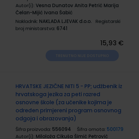
Autor(i):
Vesna Dunatov Anita Petrić Marija
Čelan-Mijić Ivana Šabić
Nakladnik:
NAKLADA LJEVAK d.o.o.
Registarski
broj ministarstva:
6741
15,93 €
TRENUTNO NIJE DOSTUPNO
HRVATSKE JEZIČNE NITI 5 - PP; udžbenik iz
hrvatskoga jezika za peti razred
osnovne škole (za učenike kojima je
određen primjereni program osnovnog
odgoja i obrazovanja)
Šifra proizvoda:
556094
Šifra omota:
500179
Autor(i):
Miloloža Cikuša Šimić Petrović