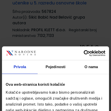
učenike u 5. razredu osnovne škole
Šifra proizvoda:
567824
Autor(i):
Šikić Babić Nađ Belavić grupa
autora
Nakladnik:
PROFIL KLETT d.o.o.
Registarski broj
ministarstva:
7132;7133
19,54 €
TRENUTNO NIJE DOSTUPNO
Privola
Pojedinosti
O nama
MATEMATIKA 5 - PP; radna bilježnica za
Ova web-stranica koristi kolačiće
pomoć u učenju matematike u petom
Kolačiće upotrebljavamo kako bismo personalizirali
razredu osnovne škole
sadržaj i oglase, omogućili značajke društvenih medija i
Šifra proizvoda:
556522
analizirali promet. Isto tako, podatke o vašoj upotrebi
Autor(i):
Ljiljana Peretin Denis Vujanović
naše web-lokacije dijelimo s partnerima za društvene