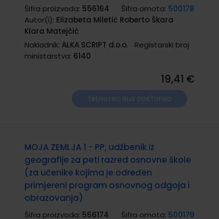
Šifra proizvoda:
556164
Šifra omota:
500178
Autor(i):
Elizabeta Miletić Roberto Škara
Klara Matejčić
Nakladnik:
ALKA SCRIPT d.o.o.
Registarski broj
ministarstva:
6140
19,41 €
TRENUTNO NIJE DOSTUPNO
MOJA ZEMLJA 1 - PP; udžbenik iz
geografije za peti razred osnovne škole
(za učenike kojima je određen
primjereni program osnovnog odgoja i
obrazovanja)
Šifra proizvoda:
556174
Šifra omota:
500179