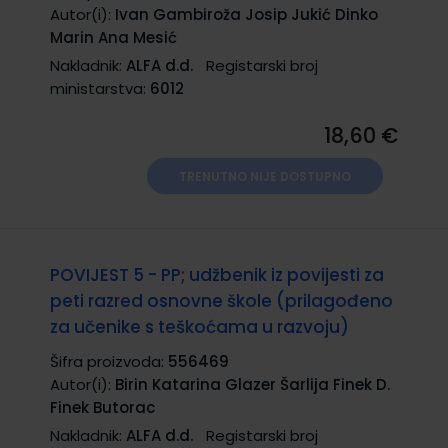
Autor(i):
Ivan Gambiroža Josip Jukić Dinko
Marin Ana Mesić
Nakladnik:
ALFA d.d.
Registarski broj
ministarstva:
6012
18,60 €
TRENUTNO NIJE DOSTUPNO
POVIJEST 5 - PP; udžbenik iz povijesti za
peti razred osnovne škole (prilagođeno
za učenike s teškoćama u razvoju)
Šifra proizvoda:
556469
Autor(i):
Birin Katarina Glazer Šarlija Finek D.
Finek Butorac
Nakladnik:
ALFA d.d.
Registarski broj