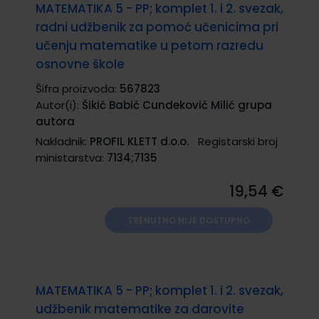
MATEMATIKA 5 - PP; komplet 1. i 2. svezak,
radni udžbenik za pomoć učenicima pri
učenju matematike u petom razredu
osnovne škole
Šifra proizvoda:
567823
Autor(i):
Šikić Babić Cundeković Milić grupa
autora
Nakladnik:
PROFIL KLETT d.o.o.
Registarski broj
ministarstva:
7134;7135
19,54 €
TRENUTNO NIJE DOSTUPNO
MATEMATIKA 5 - PP; komplet 1. i 2. svezak,
udžbenik matematike za darovite