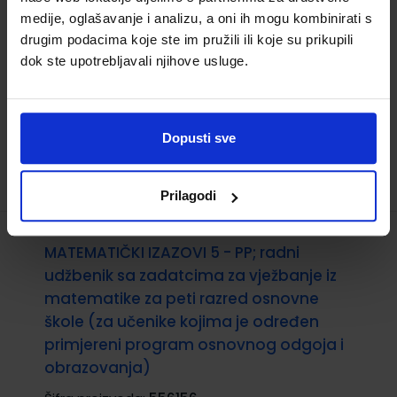
Nakladnik:
ŠKOLSKA KNJIGA d.d.
Registarski
medije, oglašavanje i analizu, a oni ih mogu kombinirati s
broj ministarstva:
drugim podacima koje ste im pružili ili koje su prikupili
dok ste upotrebljavali njihove usluge.
15,00 €
Dopusti sve
Prilagodi
MATEMATIČKI IZAZOVI 5 - PP; radni
udžbenik sa zadatcima za vježbanje iz
matematike za peti razred osnovne
škole (za učenike kojima je određen
primjereni program osnovnog odgoja i
obrazovanja)