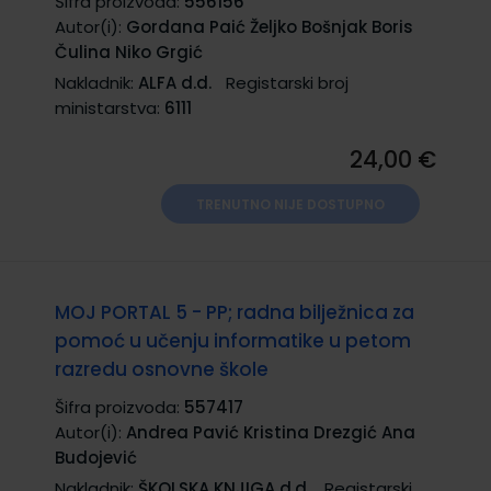
Šifra proizvoda:
556156
Autor(i):
Gordana Paić Željko Bošnjak Boris
Čulina Niko Grgić
Nakladnik:
ALFA d.d.
Registarski broj
ministarstva:
6111
24,00 €
TRENUTNO NIJE DOSTUPNO
MOJ PORTAL 5 - PP; radna bilježnica za
pomoć u učenju informatike u petom
razredu osnovne škole
Šifra proizvoda:
557417
Autor(i):
Andrea Pavić Kristina Drezgić Ana
Budojević
Nakladnik:
ŠKOLSKA KNJIGA d.d.
Registarski