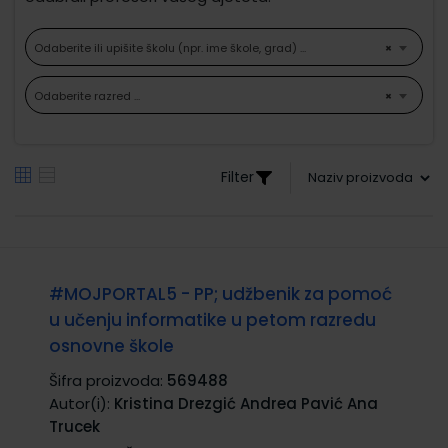
Odaberite ili upišite školu (npr. ime škole, grad) ...
×
Odaberite razred ...
×
Filter
#MOJPORTAL5 - PP; udžbenik za pomoć
u učenju informatike u petom razredu
osnovne škole
Šifra proizvoda:
569488
Autor(i):
Kristina Drezgić Andrea Pavić Ana
Trucek