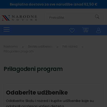
Besplatna dostava za sve narudžbe iznad 62,50 €
Pretra
Naslovna
Školski udžbenici
Peti razred
Prilagođeni program
Prilagođeni program
Odaberite udžbenike
Odaberite školu i razred i kupite udžbenike koje su
odabrali profesori vašeg djeteta.