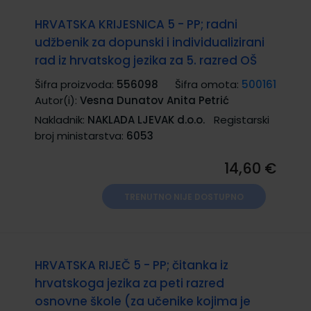
HRVATSKA KRIJESNICA 5 - PP; radni
udžbenik za dopunski i individualizirani
rad iz hrvatskog jezika za 5. razred OŠ
Šifra proizvoda:
556098
Šifra omota:
500161
Autor(i):
Vesna Dunatov Anita Petrić
Nakladnik:
NAKLADA LJEVAK d.o.o.
Registarski
broj ministarstva:
6053
14,60 €
TRENUTNO NIJE DOSTUPNO
HRVATSKA RIJEČ 5 - PP; čitanka iz
hrvatskoga jezika za peti razred
osnovne škole (za učenike kojima je