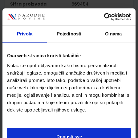
Šifra proizvoda
569484
Jedinična mjera
kom
Nakladnik
ŠKOLSKA KNJIGA d.d.
Autor
Jasmina Troha Ivana
Privola
Pojedinosti
O nama
Valjak Ilić
Školski razred
05 5.RAZRED OŠ
Vrsta školske knjige
RADNA BILJEŽNICA
Ova web-stranica koristi kolačiće
Vrsta škole
1 OSNOVNA
Kolačiće upotrebljavamo kako bismo personalizirali
Nastavni predmet
NJEMAČKI JEZIK PP
sadržaj i oglase, omogućili značajke društvenih medija i
Reg br min
DOM
analizirali promet. Isto tako, podatke o vašoj upotrebi
naše web-lokacije dijelimo s partnerima za društvene
medije, oglašavanje i analizu, a oni ih mogu kombinirati s
drugim podacima koje ste im pružili ili koje su prikupili
dok ste upotrebljavali njihove usluge.
Dopusti sve