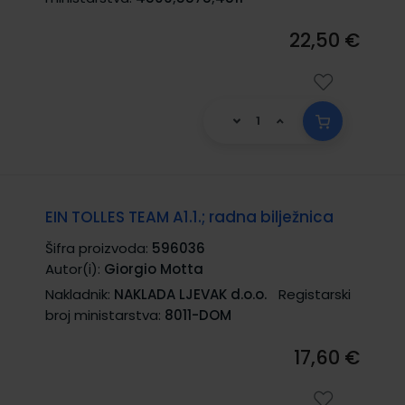
22,50 €
EIN TOLLES TEAM A1.1.; radna bilježnica
Šifra proizvoda:
596036
Autor(i):
Giorgio Motta
Nakladnik:
NAKLADA LJEVAK d.o.o.
Registarski
broj ministarstva:
8011-DOM
17,60 €