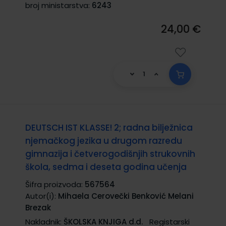
broj ministarstva:
6243
24,00 €
DEUTSCH IST KLASSE! 2; radna bilježnica
njemačkog jezika u drugom razredu
gimnazija i četverogodišnjih strukovnih
škola, sedma i deseta godina učenja
Šifra proizvoda:
567564
Autor(i):
Mihaela Cerovečki Benković Melani
Brezak
Nakladnik:
ŠKOLSKA KNJIGA d.d.
Registarski