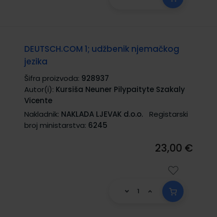
DEUTSCH.COM 1; udžbenik njemačkog
jezika
Šifra proizvoda:
928937
Autor(i):
Kursiša Neuner Pilypaityte Szakaly
Vicente
Nakladnik:
NAKLADA LJEVAK d.o.o.
Registarski
broj ministarstva:
6245
23,00 €