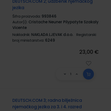
DEUTSCH.COM 2; udžbenik njemačkog
jezika
Šifra proizvoda:
993846
Autor(i):
Cristache Neuner Pilypatyte Szakaly
Vicente
Nakladnik:
NAKLADA LJEVAK d.o.o.
Registarski
broj ministarstva:
6249
23,00 €
DEUTSCH.COM 3; radna bilježnica
njemačkog jezika za 3. i 4. razred