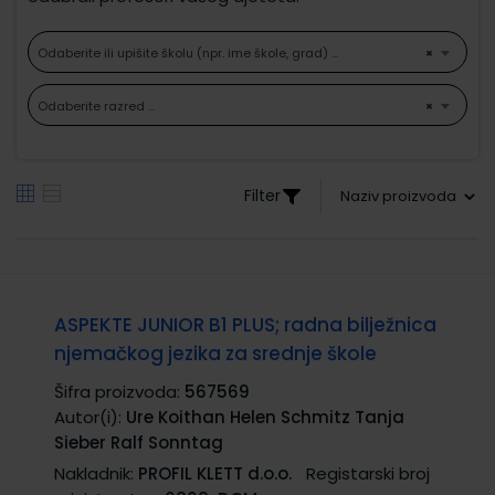
Odaberite ili upišite školu (npr. ime škole, grad) ...
×
Odaberite razred ...
×
Filter
ASPEKTE JUNIOR B1 PLUS; radna bilježnica
njemačkog jezika za srednje škole
Šifra proizvoda:
567569
Autor(i):
Ure Koithan Helen Schmitz Tanja
Sieber Ralf Sonntag
Nakladnik:
PROFIL KLETT d.o.o.
Registarski broj