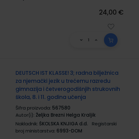
24,00 €
DEUTSCH IST KLASSE! 3; radna bilježnica
za njemački jezik u trećemu razredu
gimnazija i četverogodišnjih strukovnih
škola, 8. i 11. godina učenja
Šifra proizvoda:
567580
Autor(i):
Željka Brezni Helga Kraljik
Nakladnik:
ŠKOLSKA KNJIGA d.d.
Registarski
broj ministarstva:
6993-DOM