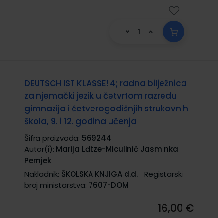
DEUTSCH IST KLASSE! 4; radna bilježnica
za njemački jezik u četvrtom razredu
gimnazija i četverogodišnjih strukovnih
škola, 9. i 12. godina učenja
Šifra proizvoda:
569244
Autor(i):
Marija Lđtze-Miculinić Jasminka
Pernjek
Nakladnik:
ŠKOLSKA KNJIGA d.d.
Registarski
broj ministarstva:
7607-DOM
16,00 €