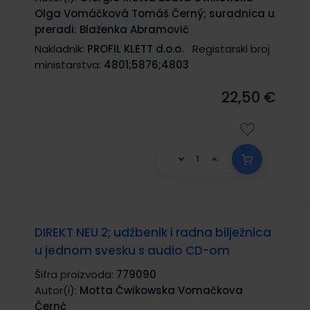
Olga Vomáčková Tomáš Černý; suradnica u
preradi: Blaženka Abramović
Nakladnik:
PROFIL KLETT d.o.o.
Registarski broj
ministarstva:
4801;5876;4803
22,50 €
DIREKT NEU 2; udžbenik i radna bilježnica
u jednom svesku s audio CD-om
Šifra proizvoda:
779090
Autor(i):
Motta Ćwikowska Vomačkova
Černć