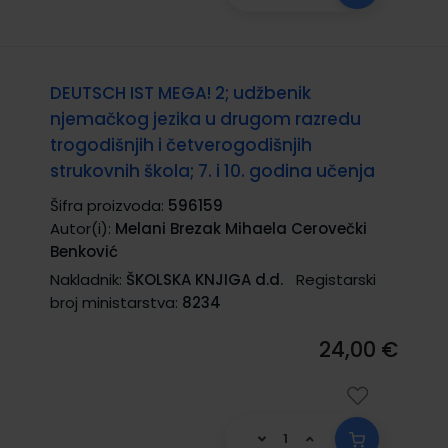
DEUTSCH IST MEGA! 2; udžbenik
njemačkog jezika u drugom razredu
trogodišnjih i četverogodišnjih
strukovnih škola; 7. i 10. godina učenja
Šifra proizvoda:
596159
Autor(i):
Melani Brezak Mihaela Cerovečki
Benković
Nakladnik:
ŠKOLSKA KNJIGA d.d.
Registarski
broj ministarstva:
8234
24,00 €