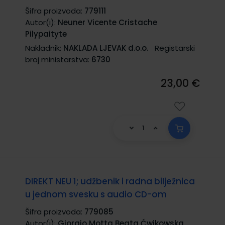
Šifra proizvoda:
779111
Autor(i):
Neuner Vicente Cristache
Pilypaityte
Nakladnik:
NAKLADA LJEVAK d.o.o.
Registarski
broj ministarstva:
6730
23,00 €
DIREKT NEU 1; udžbenik i radna bilježnica
u jednom svesku s audio CD-om
Šifra proizvoda:
779085
Autor(i):
Giorgio Motta Beata Ćwikowska