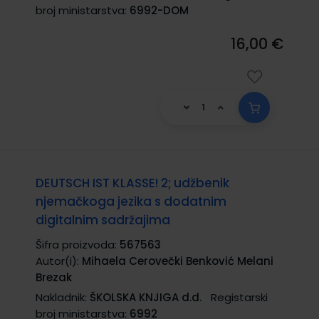
broj ministarstva:
6992-DOM
16,00 €
DEUTSCH IST KLASSE! 2; udžbenik
njemačkoga jezika s dodatnim
digitalnim sadržajima
Šifra proizvoda:
567563
Autor(i):
Mihaela Cerovečki Benković Melani
Brezak
Nakladnik:
ŠKOLSKA KNJIGA d.d.
Registarski
broj ministarstva:
6992