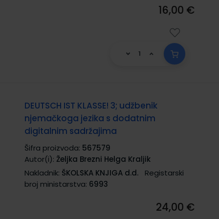
16,00 €
DEUTSCH IST KLASSE! 3; udžbenik
njemačkoga jezika s dodatnim
digitalnim sadržajima
Šifra proizvoda:
567579
Autor(i):
Željka Brezni Helga Kraljik
Nakladnik:
ŠKOLSKA KNJIGA d.d.
Registarski
broj ministarstva:
6993
24,00 €