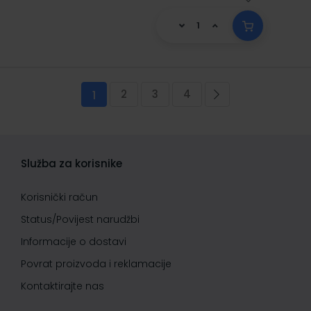
Stranica
2
3
4
Trenutno pregledavate stranicu
Stranica
Stranica
Stranica
Stranica
Sljedeća
1
Služba za korisnike
Korisnički račun
Status/Povijest narudžbi
Informacije o dostavi
Povrat proizvoda i reklamacije
Kontaktirajte nas