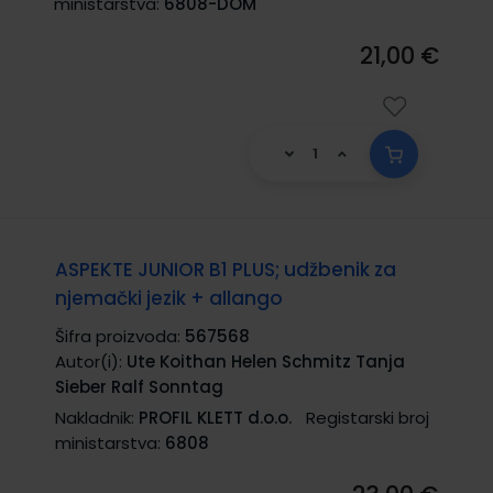
ministarstva:
6808-DOM
21,00 €
ASPEKTE JUNIOR B1 PLUS; udžbenik za
njemački jezik + allango
Šifra proizvoda:
567568
Autor(i):
Ute Koithan Helen Schmitz Tanja
Sieber Ralf Sonntag
Nakladnik:
PROFIL KLETT d.o.o.
Registarski broj
ministarstva:
6808