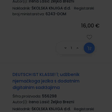
Autor(i):
Irena Lasić Željka Brezni
Nakladnik:
ŠKOLSKA KNJIGA d.d.
Registarski
broj ministarstva:
6243-DOM
16,00 €
DEUTSCH IST KLASSE! 1; udžbenik
njemačkoga jezika s dodatnim
digitalnim sadržajima
Šifra proizvoda:
556298
Autor(i):
Irena Lasić Željka Brezni
Nakladnik:
ŠKOLSKA KNJIGA d.d.
Registarski