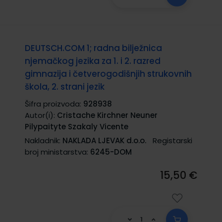
DEUTSCH.COM 1; radna bilježnica
njemačkog jezika za 1. i 2. razred
gimnazija i četverogodišnjih strukovnih
škola, 2. strani jezik
Šifra proizvoda:
928938
Autor(i):
Cristache Kirchner Neuner
Pilypaityte Szakaly Vicente
Nakladnik:
NAKLADA LJEVAK d.o.o.
Registarski
broj ministarstva:
6245-DOM
15,50 €