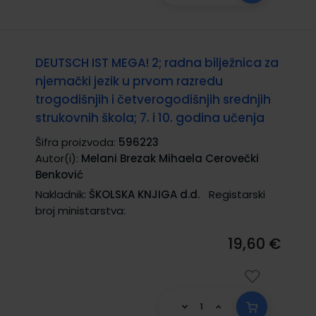
DEUTSCH IST MEGA! 2; radna bilježnica za
njemački jezik u prvom razredu
trogodišnjih i četverogodišnjih srednjih
strukovnih škola; 7. i 10. godina učenja
Šifra proizvoda:
596223
Autor(i):
Melani Brezak Mihaela Cerovečki
Benković
Nakladnik:
ŠKOLSKA KNJIGA d.d.
Registarski
broj ministarstva:
19,60 €