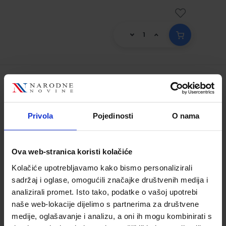
DEUTSCH IST KLASSE! 4; udžbenik
njemačkoga jezika
Privola
Pojedinosti
O nama
Šifra proizvoda:
569243
Autor(i):
Marija Lđtze-Miculinić Jasminka
Pernjek
Ova web-stranica koristi kolačiće
Nakladnik:
ŠKOLSKA KNJIGA d.d.
Registarski
broj ministarstva:
7607
Kolačiće upotrebljavamo kako bismo personalizirali
sadržaj i oglase, omogućili značajke društvenih medija i
24,00 €
analizirali promet. Isto tako, podatke o vašoj upotrebi
naše web-lokacije dijelimo s partnerima za društvene
medije, oglašavanje i analizu, a oni ih mogu kombinirati s