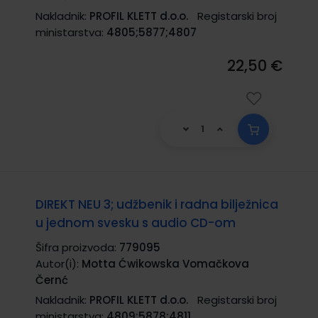
Nakladnik:
PROFIL KLETT d.o.o.
Registarski broj
ministarstva:
4805;5877;4807
22,50 €
DIREKT NEU 3; udžbenik i radna bilježnica
u jednom svesku s audio CD-om
Šifra proizvoda:
779095
Autor(i):
Motta Ćwikowska Vomačkova
Černć
Nakladnik:
PROFIL KLETT d.o.o.
Registarski broj
ministarstva:
4809;5878;4811