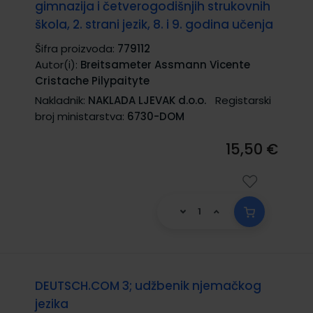
gimnazija i četverogodišnjih strukovnih
škola, 2. strani jezik, 8. i 9. godina učenja
Šifra proizvoda:
779112
Autor(i):
Breitsameter Assmann Vicente
Cristache Pilypaityte
Nakladnik:
NAKLADA LJEVAK d.o.o.
Registarski
broj ministarstva:
6730-DOM
15,50 €
DEUTSCH.COM 3; udžbenik njemačkog
jezika