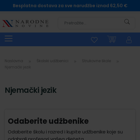
Besplatna dostava za sve narudžbe iznad 62,50 €
Pretra
Naslovna
Školski udžbenici
Strukovne škole
Njemački jezik
Njemački jezik
Odaberite udžbenike
Odaberite školu i razred i kupite udžbenike koje su
odabrali profesori vašeg djeteta.