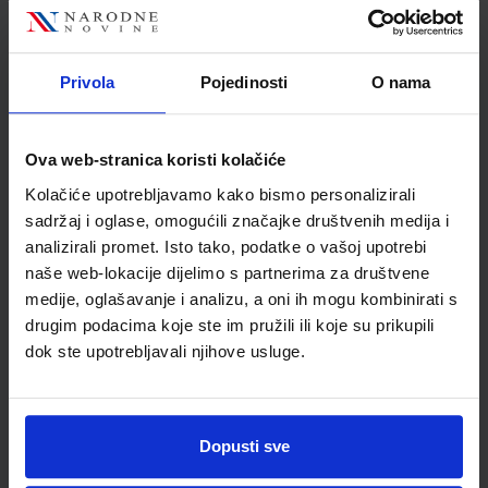
Nakladnik
PROFIL KLETT d.o.o.
Autor
Giorgio Motta
Školski razred
20 2.RAZRED SŠ
Privola
Pojedinosti
O nama
Vrsta školske knjige
UDŽBENIK
Vrsta škole
4 GIMNAZIJA+STRUKOVN
Ova web-stranica koristi kolačiće
Nastavni predmet
NJEMAČKI JEZIK
Kolačiće upotrebljavamo kako bismo personalizirali
Reg br min
6824
sadržaj i oglase, omogućili značajke društvenih medija i
analizirali promet. Isto tako, podatke o vašoj upotrebi
naše web-lokacije dijelimo s partnerima za društvene
medije, oglašavanje i analizu, a oni ih mogu kombinirati s
drugim podacima koje ste im pružili ili koje su prikupili
dok ste upotrebljavali njihove usluge.
Dopusti sve
Newsletter prijava