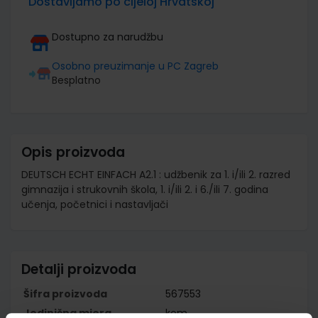
Dostavljamo po cijeloj Hrvatskoj
Dostupno za narudžbu
Osobno preuzimanje u PC Zagreb
Besplatno
Opis proizvoda
DEUTSCH ECHT EINFACH A2.1 : udžbenik za 1. i/ili 2. razred
gimnazija i strukovnih škola, 1. i/ili 2. i 6./ili 7. godina
učenja, početnici i nastavljači
Detalji proizvoda
Šifra proizvoda
567553
Jedinična mjera
kom