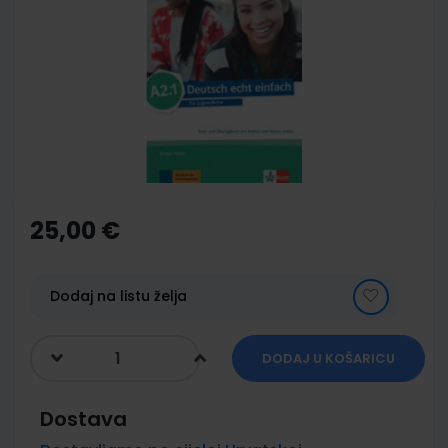
end
of
the
images
gallery
Skip
to
the
25,00 €
beginning
of
the
images
Dodaj na listu želja
gallery
DODAJ U KOŠARICU
Dostava