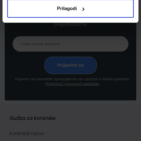
Prilagodi
Prijavite se kako bi primali informacije o novim
proizvodima i uslugama, akcijama i drugim
pogodnostima
Prijavom na newsletter izjavljujete da ste upoznati s našom politikom
Privatnosti i sigurnosti podataka
Služba za korisnike
Korisnički račun