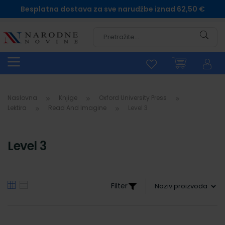
Besplatna dostava za sve narudžbe iznad 62,50 €
Pretra
Naslovna
Knjige
Oxford University Press
Lektira
Read And Imagine
Level 3
Level 3
Filter