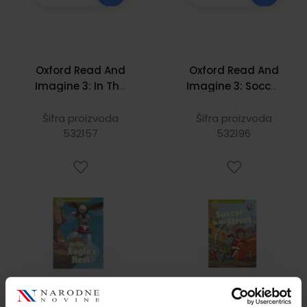
Oxford Read And
Oxford Read And
Imagine 3: In The
Imagine 3: Soccer
Eagles Nest
In The Street
Šifra proizvoda
Šifra proizvoda
532157
532196
4,91 €
5,18 €