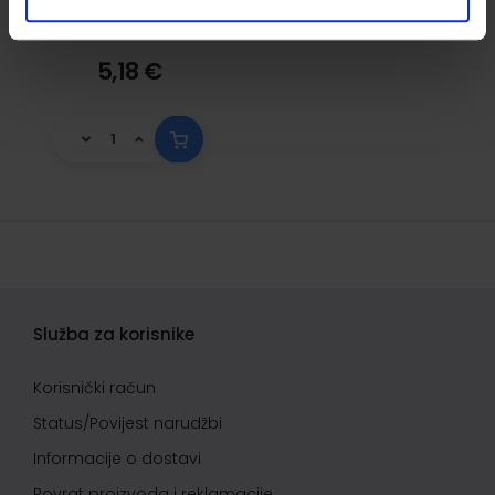
5,18 €
Služba za korisnike
Korisnički račun
Status/Povijest narudžbi
Informacije o dostavi
Povrat proizvoda i reklamacije