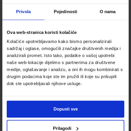
Privola
Pojedinosti
O nama
Ova web-stranica koristi kolačiće
Kolačiće upotrebljavamo kako bismo personalizirali
sadržaj i oglase, omogućili značajke društvenih medija i
Oxford Read And
analizirali promet. Isto tako, podatke o vašoj upotrebi
Imagine 3: The
naše web-lokacije dijelimo s partnerima za društvene
New Sound
medije, oglašavanje i analizu, a oni ih mogu kombinirati s
Šifra proizvoda
532195
drugim podacima koje ste im pružili ili koje su prikupili
dok ste upotrebljavali njihove usluge.
Dopusti sve
Prilagodi