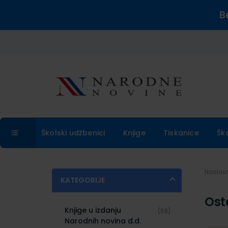
B
Školski udžbenici
Knjige
Tiskanice
Šk
Naslo
KATEGORIJE
Ost
Knjige u izdanju
(58)
Narodnih novina d.d.