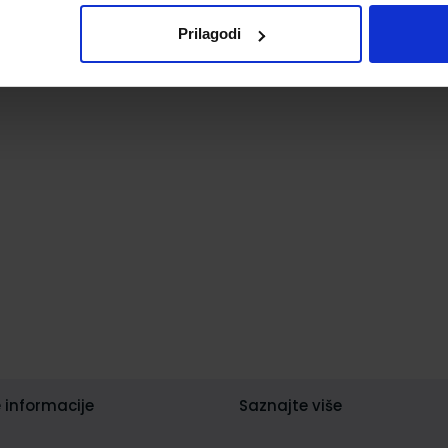
Prilagodi
 informacije
Saznajte više