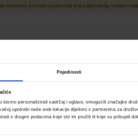
Ne možemo pronaći proizvode koji odgovaraju Vašem oda
Pojedinosti
ačiće
bismo personalizirali sadržaj i oglase, omogućili značajke društv
vašoj upotrebi naše web-lokacije dijelimo s partnerima za društv
rati s drugim podacima koje ste im pružili ili koje su prikupili do