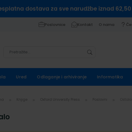
esplatna dostava za sve narudžbe iznad 62,50
Poslovnice
Kontakt
O nama
Če
Pretražite
Pretražite
ola
Ured
Odlaganje i arhiviranje
Informatika
vna
Knjige
Oxford University Press
Poslovni
Ostalo
alo