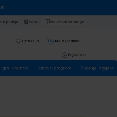
 €
sta pitanja
Vodiči
Preuzmite kataloge
Lista želja
Moja košarica
Prijavite se
Igra i kreativa
Darovni program
Čišćenje i higijena