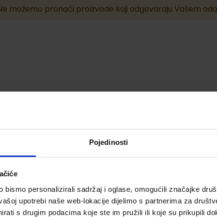
Ne možemo pronaći proizvode koji odgovaraju Vašem oda
Pojedinosti
ačiće
bismo personalizirali sadržaj i oglase, omogućili značajke društv
vašoj upotrebi naše web-lokacije dijelimo s partnerima za društv
rati s drugim podacima koje ste im pružili ili koje su prikupili do