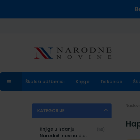
B
Školski udžbenici
Knjige
Tiskanice
Šk
Naslo
KATEGORIJE
Hap
Knjige u izdanju
(58)
Narodnih novina d.d.