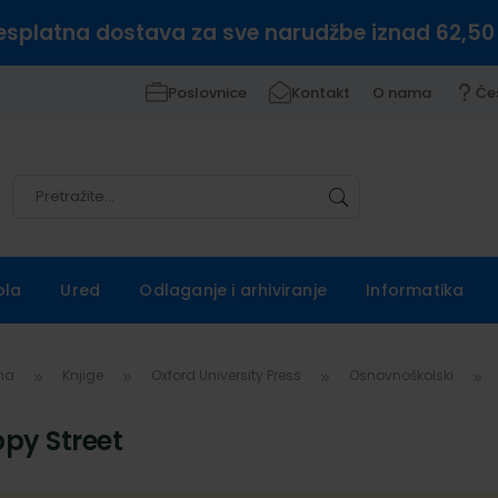
esplatna dostava za sve narudžbe iznad 62,50
Poslovnice
Kontakt
O nama
Če
Pretražite
Pretražite
ola
Ured
Odlaganje i arhiviranje
Informatika
vna
Knjige
Oxford University Press
Osnovnoškolski
py Street