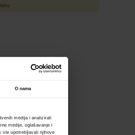
biru.
O nama
enih medija i analizirali
ene medije, oglašavanje i
k ste upotrebljavali njihove