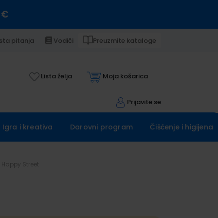
 €
sta pitanja
Vodiči
Preuzmite kataloge
Lista želja
Moja košarica
Prijavite se
Igra i kreativa
Darovni program
Čišćenje i higijena
Happy Street