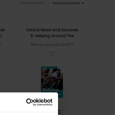
Sortiraj prema
ver
Oxford Read and Discover
rld
6: Helping Around The
World
0
Šifra proizvoda 524871
5,04 €