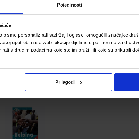
Pojedinosti
ačiće
bismo personalizirali sadržaj i oglase, omogućili značajke društv
vašoj upotrebi naše web-lokacije dijelimo s partnerima za društv
rati s drugim podacima koje ste im pružili ili koje su prikupili do
ford Read and Discover
6: Helping Around The
World Audio Pack
Šifra proizvoda 524873
Prilagodi