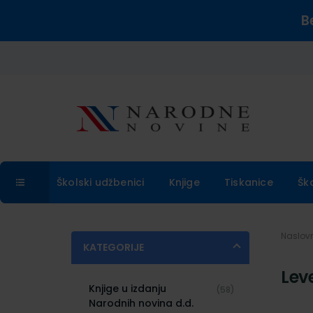
B
Školski udžbenici
Knjige
Tiskanice
Šk
Naslo
KATEGORIJE
Leve
Knjige u izdanju
(58)
Narodnih novina d.d.