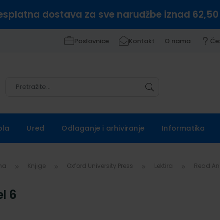
esplatna dostava za sve narudžbe iznad 62,50
Poslovnice
Kontakt
O nama
Če
Pretražite
Pretražite
ola
Ured
Odlaganje i arhiviranje
Informatika
vna
Knjige
Oxford University Press
Lektira
Read An
l 6