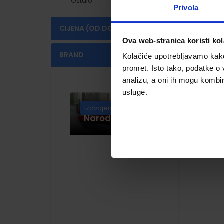
Ostalo
World Explorers
(3)
(2)
Privola
Bright Ideas
(15)
CIJENA (OD DO)
Ova web-stranica koristi kol
€
€
BRAND
Kolačiće upotrebljavamo kako 
promet. Isto tako, podatke o 
OXFORD
(4)
analizu, a oni ih mogu kombini
usluge.
Ox
Knjige u izdanju
Izdvojeno
Narodnih novina