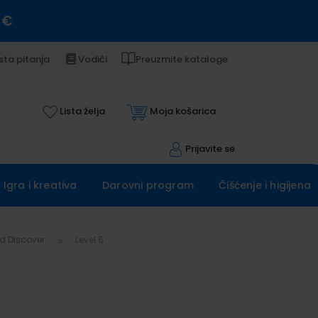
 €
sta pitanja
Vodiči
Preuzmite kataloge
Lista želja
Moja košarica
Prijavite se
Igra i kreativa
Darovni program
Čišćenje i higijena
d Discover
Level 6