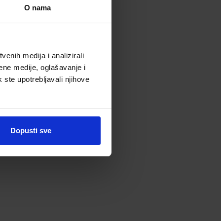
O nama
enih medija i analizirali
ene medije, oglašavanje i
k ste upotrebljavali njihove
Dopusti sve