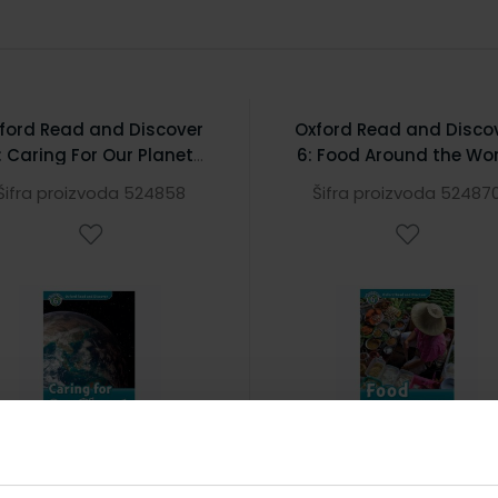
ford Read and Discover
Oxford Read and Disco
: Caring For Our Planet
6: Food Around the Wo
Audio CD Pack
Audio CD Pack
Šifra proizvoda 524858
Šifra proizvoda 52487
7,96 €
7,96 €