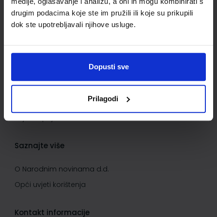
medije, oglašavanje i analizu, a oni ih mogu kombinirati s
Kontaktirajte nas
drugim podacima koje ste im pružili ili koje su prikupili
dok ste upotrebljavali njihove usluge.
Važne informacije
Kako kupovati
Dopusti sve
Kako do popusta
Privatnost i sigurnost podataka
Prilagodi
Načini plaćanja
Uvjeti kupnje
Saznajte više
O Narodnim novinama d.d.
Opći uvjeti korištenja
Kontakt informacije