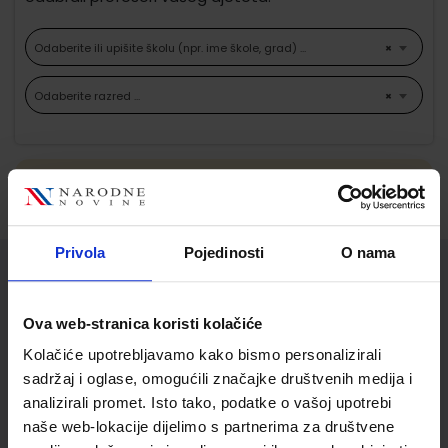
Odaberite ili upišite školu (npr. ime škole, grad) ...
×
Odaberite razred ...
×
Ne možemo pronaći proizvode koji
odgovaraju Vašem odabiru.
Privola
Pojedinosti
O nama
Služba za korisnike
Ova web-stranica koristi kolačiće
Korisnički račun
Kolačiće upotrebljavamo kako bismo personalizirali
Status/Povijest narudžbi
sadržaj i oglase, omogućili značajke društvenih medija i
Informacije o dostavi
analizirali promet. Isto tako, podatke o vašoj upotrebi
Povrat proizvoda i reklamacije
naše web-lokacije dijelimo s partnerima za društvene