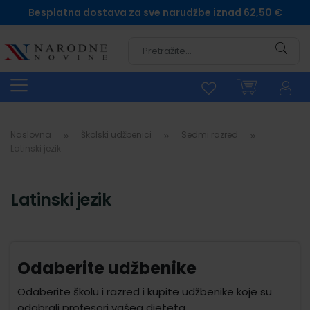
Besplatna dostava za sve narudžbe iznad 62,50 €
Pretra
Naslovna
Školski udžbenici
Sedmi razred
Latinski jezik
Latinski jezik
Odaberite udžbenike
Odaberite školu i razred i kupite udžbenike koje su
odabrali profesori vašeg djeteta.