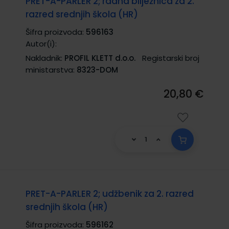
PRET-A-PARLER 2; radna bilježnica za 2.
razred srednjih škola (HR)
Šifra proizvoda:
596163
Autor(i):
Nakladnik:
PROFIL KLETT d.o.o.
Registarski broj
ministarstva:
8323-DOM
20,80 €
PRET-A-PARLER 2; udžbenik za 2. razred
srednjih škola (HR)
Šifra proizvoda:
596162