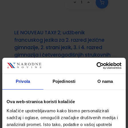
LE NOUVEAU TAXI! 2; udžbenik
francuskog jezika za 2. razred jezične
gimnazije, 2. strani jezik, 3. i 4. razred
gimnazija i četverogodišnjih strukovnih
škola, 2. strani jezik
Šifra proizvoda:
993850
Autor(i):
Annie Berthet Veronique Kizirian
Privola
Pojedinosti
O nama
Robert Menand
Nakladnik:
ALFA d.d.
Registarski broj
ministarstva:
4008;4009
Ova web-stranica koristi kolačiće
Kolačiće upotrebljavamo kako bismo personalizirali
22,00 €
sadržaj i oglase, omogućili značajke društvenih medija i
analizirali promet. Isto tako, podatke o vašoj upotrebi