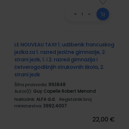
LE NOUVEAU TAXI! 1; udžbenik francuskog
jezika za 1. razred jezične gimnazije, 2.
strani jezik, 1. i 2. razred gimnazija i
četverogodišnjih strukovnih škola, 2.
strani jezik
Šifra proizvoda:
993848
Autor(i):
Guy Capelle Robert Menand
Nakladnik:
ALFA d.d.
Registarski broj
ministarstva:
3992;4007
22,00 €