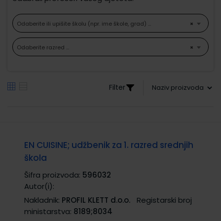
Odaberite ili upišite školu (npr. ime škole, grad) ...
×
Odaberite razred ...
×
Filter
EN CUISINE; udžbenik za 1. razred srednjih
škola
Šifra proizvoda:
596032
Autor(i):
Nakladnik:
PROFIL KLETT d.o.o.
Registarski broj
ministarstva:
8189;8034