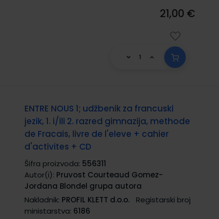
21,00 €
ENTRE NOUS 1; udžbenik za francuski
jezik, 1. i/ili 2. razred gimnazija, methode
de Fracais, livre de l'eleve + cahier
d'activites + CD
Šifra proizvoda:
556311
Autor(i):
Pruvost Courteaud Gomez-
Jordana Blondel grupa autora
Nakladnik:
PROFIL KLETT d.o.o.
Registarski broj
ministarstva:
6186