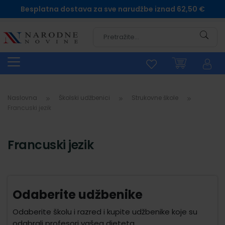
Besplatna dostava za sve narudžbe iznad 62,50 €
Pretra
Naslovna
Školski udžbenici
Strukovne škole
Francuski jezik
Francuski jezik
Odaberite udžbenike
Odaberite školu i razred i kupite udžbenike koje su
odabrali profesori vašeg djeteta.