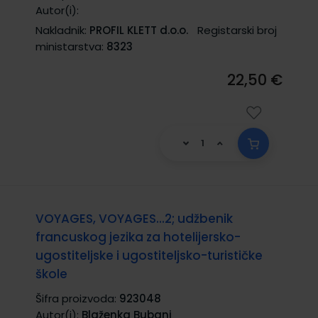
Autor(i):
Nakladnik:
PROFIL KLETT d.o.o.
Registarski broj
ministarstva:
8323
22,50 €
VOYAGES, VOYAGES...2; udžbenik
francuskog jezika za hotelijersko-
ugostiteljske i ugostiteljsko-turističke
škole
Šifra proizvoda:
923048
Autor(i):
Blaženka Bubanj