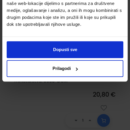
naše web-lokacije dijelimo s partnerima za društvene
medije, oglašavanje i analizu, a oni ih mogu kombinirati s
drugim podacima koje ste im pružili ili koje su prikupili
dok ste upotrebljavali njihove usluge.
PRET-A-PARLER 1; radna bilježnica za 1.
razred srednjih škola
Dopusti sve
Šifra proizvoda:
596031
Autor(i):
Prilagodi
Nakladnik:
PROFIL KLETT d.o.o.
Registarski broj
ministarstva:
8035-DOM
20,80 €