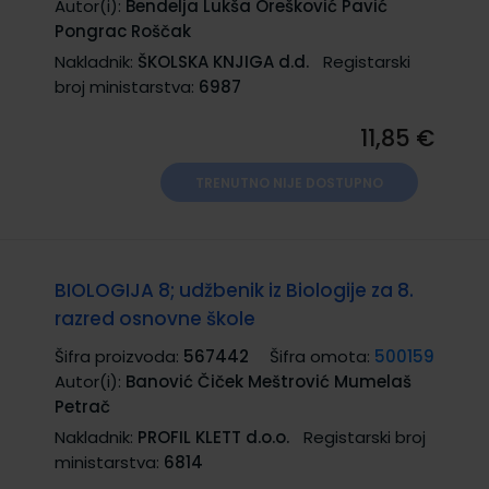
Autor(i):
Bendelja Lukša Orešković Pavić
Pongrac Roščak
Nakladnik:
ŠKOLSKA KNJIGA d.d.
Registarski
broj ministarstva:
6987
11,85 €
TRENUTNO NIJE DOSTUPNO
BIOLOGIJA 8; udžbenik iz Biologije za 8.
razred osnovne škole
Šifra proizvoda:
567442
Šifra omota:
500159
Autor(i):
Banović Čiček Meštrović Mumelaš
Petrač
Nakladnik:
PROFIL KLETT d.o.o.
Registarski broj
ministarstva:
6814