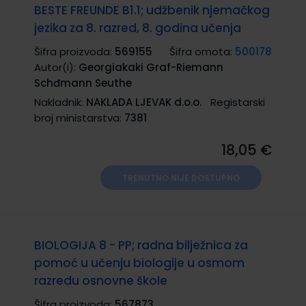
BESTE FREUNDE B1.1; udžbenik njemačkog
jezika za 8. razred, 8. godina učenja
Šifra proizvoda:
569155
Šifra omota:
500178
Autor(i):
Georgiakaki Graf-Riemann
Schđmann Seuthe
Nakladnik:
NAKLADA LJEVAK d.o.o.
Registarski
broj ministarstva:
7381
18,05 €
TRENUTNO NIJE DOSTUPNO
BIOLOGIJA 8 - PP; radna bilježnica za
pomoć u učenju biologije u osmom
razredu osnovne škole
Šifra proizvoda:
567873