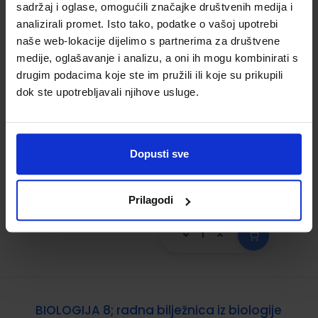
BIOLOGIJA 8; (KUTIJA) radna bilježnica iz
sadržaj i oglase, omogućili značajke društvenih medija i
analizirali promet. Isto tako, podatke o vašoj upotrebi
biologije za osmi razred osnovne škole s
naše web-lokacije dijelimo s partnerima za društvene
materijalima za istraživačku nastavu
medije, oglašavanje i analizu, a oni ih mogu kombinirati s
Šifra proizvoda:
567443
Šifra omota:
500159
drugim podacima koje ste im pružili ili koje su prikupili
Autor(i):
Banović Čiček Kirac Meštrović
dok ste upotrebljavali njihove usluge.
Petrač
Nakladnik:
PROFIL KLETT d.o.o.
Registarski broj
ministarstva:
6814-DOM
Dopusti sve
25,00 €
Prilagodi
BIOLOGIJA 8; radna bilježnica iz biologije