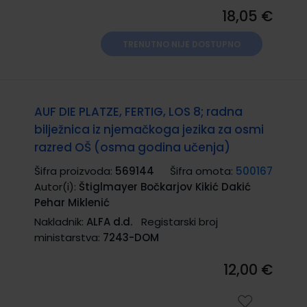
18,05 €
TRENUTNO NIJE DOSTUPNO
AUF DIE PLATZE, FERTIG, LOS 8; radna
bilježnica iz njemačkoga jezika za osmi
razred OŠ (osma godina učenja)
Šifra proizvoda:
569144
Šifra omota:
500167
Autor(i):
Štiglmayer Bočkarjov Kikić Dakić
Pehar Miklenić
Nakladnik:
ALFA d.d.
Registarski broj
ministarstva:
7243-DOM
12,00 €