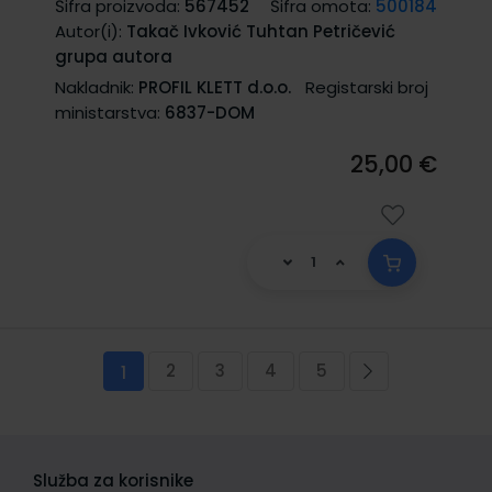
Šifra proizvoda:
567452
Šifra omota:
500184
Autor(i):
Takač Ivković Tuhtan Petričević
grupa autora
Nakladnik:
PROFIL KLETT d.o.o.
Registarski broj
ministarstva:
6837-DOM
25,00 €
Stranica
2
3
4
5
Trenutno pregledavate stranicu
Stranica
Stranica
Stranica
Stranica
Stranica
Sljedeća
1
Služba za korisnike