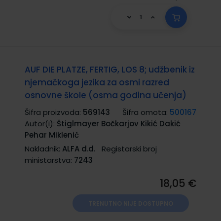
AUF DIE PLATZE, FERTIG, LOS 8; udžbenik iz
njemačkoga jezika za osmi razred
osnovne škole (osma godina učenja)
Šifra proizvoda:
569143
Šifra omota:
500167
Autor(i):
Štiglmayer Bočkarjov Kikić Dakić
Pehar Miklenić
Nakladnik:
ALFA d.d.
Registarski broj
ministarstva:
7243
18,05 €
TRENUTNO NIJE DOSTUPNO