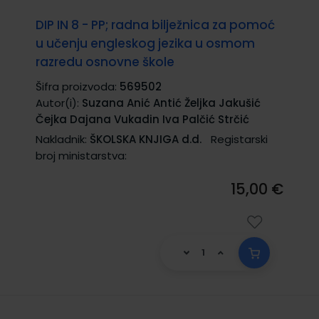
DIP IN 8 - PP; radna bilježnica za pomoć
u učenju engleskog jezika u osmom
razredu osnovne škole
Šifra proizvoda:
569502
Autor(i):
Suzana Anić Antić Željka Jakušić
Čejka Dajana Vukadin Iva Palčić Strčić
Nakladnik:
ŠKOLSKA KNJIGA d.d.
Registarski
broj ministarstva:
15,00 €