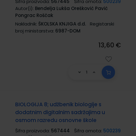
Šifra proizvoda:
567445
Šifra omota:
500239
Autor(i):
Bendelja Lukša Orešković Pavić
Pongrac Roščak
Nakladnik:
ŠKOLSKA KNJIGA d.d.
Registarski
broj ministarstva:
6987-DOM
13,60 €
BIOLOGIJA 8; udžbenik biologije s
dodatnim digitalnim sadržajima u
osmom razredu osnovne škole
Šifra proizvoda:
567444
Šifra omota:
500239