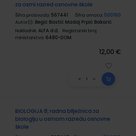
za osmi razred osnovne škole
Šifra proizvoda:
567441
Šifra omota:
500160
Autor(i):
Begić Bastić Madaj Prpić Bakarić
Nakladnik:
ALFA d.d.
Registarski broj
ministarstva:
6480-DOM
12,00 €
BIOLOGIJA 8; radna bilježnica za
biologiju u osmom razredu osnovne
škole