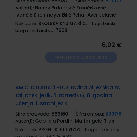
Šifra proizvoda:
569187
Šifra omota:
500177
Autor(i):
Banov Brđanović Frančišković
Ivančić Kirchmayer Bilić Pehar Aver Jelavić
Nakladnik:
ŠKOLSKA KNJIGA d.d.
Registarski
broj ministarstva:
7603
6,02 €
TRENUTNO NIJE DOSTUPNO
AMICI D'ITALIA 3 PLUS; radna bilježnica za
talijanski jezik, 8. razred OŠ, 8. godina
učenja. 1. strani jezik
Šifra proizvoda:
569160
Šifra omota:
500178
Autor(i):
Gabriela Pordini Mariangela Trasi
Nakladnik:
PROFIL KLETT d.o.o.
Registarski broj
ministarstva:
7442-DOM