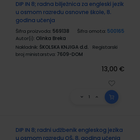
DIP IN 8; radna bilježnica za engleski jezik
u osmom razredu osnovne škole, 8.
godina učenja
Šifra proizvoda:
569138
Šifra omota:
500165
Autor(i):
Olinka Breka
Nakladnik:
ŠKOLSKA KNJIGA d.d.
Registarski
broj ministarstva:
7609-DOM
13,00 €
DIP IN 8; radni udžbenik engleskog jezika
u osmom razredu OŠ, 8. godina učenja