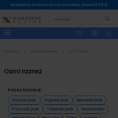
Besplatna dostava za sve narudžbe iznad 62,50 €
Pretra
Naslovna
Školski udžbenici
Osmi razred
Osmi razred
PODKATEGORIJE
Hrvatski jezik
Engleski jezik
Njemački jezik
Francuski jezik
Talijanski jezik
Matematika
Informatika
Biologija
Fizika
Kemija