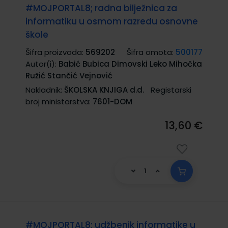
#MOJPORTAL8; radna bilježnica za
informatiku u osmom razredu osnovne
škole
Šifra proizvoda:
569202
Šifra omota:
500177
Autor(i):
Babić Bubica Dimovski Leko Mihočka
Ružić Stančić Vejnović
Nakladnik:
ŠKOLSKA KNJIGA d.d.
Registarski
broj ministarstva:
7601-DOM
13,60 €
#MOJPORTAL8; udžbenik informatike u