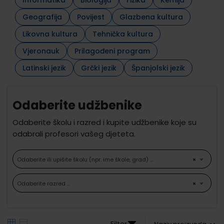
Geografija
Povijest
Glazbena kultura
Likovna kultura
Tehnička kultura
Vjeronauk
Prilagođeni program
Latinski jezik
Grčki jezik
Španjolski jezik
Odaberite udžbenike
Odaberite školu i razred i kupite udžbenike koje su
odabrali profesori vašeg djeteta.
Odaberite ili upišite školu (npr. ime škole, grad) ...
×
Odaberite razred ...
×
Filter