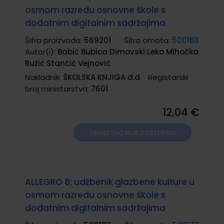
osmom razredu osnovne škole s
dodatnim digitalnim sadržajima
Šifra proizvoda:
569201
Šifra omota:
500163
Autor(i):
Babić Bubica Dimovski Leko Mihočka
Ružić Stančić Vejnović
Nakladnik:
ŠKOLSKA KNJIGA d.d.
Registarski
broj ministarstva:
7601
12,04 €
TRENUTNO NIJE DOSTUPNO
ALLEGRO 8; udžbenik glazbene kulture u
osmom razredu osnovne škole s
dodatnim digitalnim sadržajima