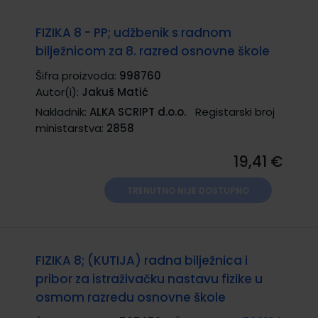
FIZIKA 8 - PP; udžbenik s radnom
bilježnicom za 8. razred osnovne škole
Šifra proizvoda:
998760
Autor(i):
Jakuš Matić
Nakladnik:
ALKA SCRIPT d.o.o.
Registarski broj
ministarstva:
2858
19,41 €
TRENUTNO NIJE DOSTUPNO
FIZIKA 8; (KUTIJA) radna bilježnica i
pribor za istraživačku nastavu fizike u
osmom razredu osnovne škole