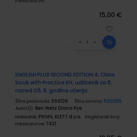
ministarstva:
15,00 €
ENGLISH PLUS SECOND EDITION 4; Class
book with Practice Kit, udžbenik za 8.
razred OŠ, 8. godina učenja
Šifra proizvoda:
569129
Šifra omota:
500285
Autor(i):
Ben Wetz Diana Pye
Nakladnik:
PROFIL KLETT d.o.o.
Registarski broj
ministarstva:
7421