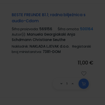
BESTE FREUNDE B1.1; radna bilježnica s
audio-Cdom
Šifra proizvoda:
569156
Šifra omota:
500164
Autor(i):
Manuela Georgiakaki Anja
Schđmann Christiane Seuthe
Nakladnik:
NAKLADA LJEVAK d.o.o.
Registarski
broj ministarstva:
7381-DOM
11,00 €