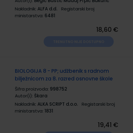
Autor(i):
Begić Bastić Madaj Prpić Bakarić
Nakladnik:
ALFA d.d.
Registarski broj
ministarstva:
6481
18,60 €
TRENUTNO NIJE DOSTUPNO
BIOLOGIJA 8 - PP; udžbenik s radnom
bilježnicom za 8. razred osnovne škole
Šifra proizvoda:
998752
Autor(i):
Škara
Nakladnik:
ALKA SCRIPT d.o.o.
Registarski broj
ministarstva:
1831
19,41 €