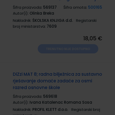
Šifra proizvoda:
569137
Šifra omota:
500165
Autor(i):
Olinka Breka
Nakladnik:
ŠKOLSKA KNJIGA d.d.
Registarski
broj ministarstva:
7609
18,05 €
TRENUTNO NIJE DOSTUPNO
DiZzi MAT 8; radna bilježnica za sustavno
rješavanje domaće zadaće za osmi
razred osnovne škole
Šifra proizvoda:
569618
Autor(i):
Ivana Katalenac Romana Sosa
Nakladnik:
PROFIL KLETT d.o.o.
Registarski broj