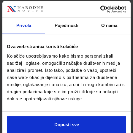
Jedinična mjera
kom
Nakladnik
ŠKOLSKA KNJIGA d.d.
Autor
Renata Roščak Đurđica
Privola
Pojedinosti
O nama
Culjak
Školski razred
08 8.RAZRED OŠ
Vrsta školske knjige
RADNA BILJEŽNICA
Ova web-stranica koristi kolačiće
Vrsta škole
1 OSNOVNA
Kolačiće upotrebljavamo kako bismo personalizirali
Nastavni predmet
BIOLOGIJA PP
sadržaj i oglase, omogućili značajke društvenih medija i
analizirali promet. Isto tako, podatke o vašoj upotrebi
naše web-lokacije dijelimo s partnerima za društvene
medije, oglašavanje i analizu, a oni ih mogu kombinirati s
drugim podacima koje ste im pružili ili koje su prikupili
dok ste upotrebljavali njihove usluge.
Dopusti sve