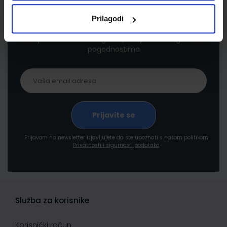
Newsletter prijava
Prilagodi
Prijavite se kako bi primali informacije o novim
proizvodima i uslugama, akcijama i drugim
pogodnostima
Prijavom na newsletter izjavljujete da ste upoznati s našom politikom
Privatnosti i sigurnosti podataka
Služba za korisnike
Korisnički račun