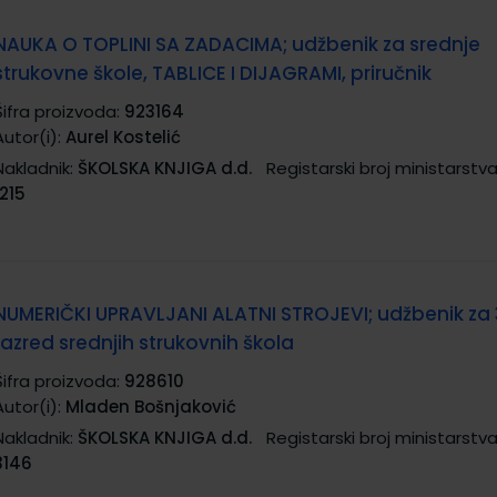
NAUKA O TOPLINI SA ZADACIMA; udžbenik za srednje
strukovne škole, TABLICE I DIJAGRAMI, priručnik
Šifra proizvoda:
923164
Autor(i):
Aurel Kostelić
Nakladnik:
ŠKOLSKA KNJIGA d.d.
Registarski broj ministarstva
1215
NUMERIČKI UPRAVLJANI ALATNI STROJEVI; udžbenik za 
razred srednjih strukovnih škola
Šifra proizvoda:
928610
Autor(i):
Mladen Bošnjaković
Nakladnik:
ŠKOLSKA KNJIGA d.d.
Registarski broj ministarstva
3146