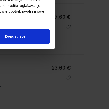
ene medije, oglašavanje i
k ste upotrebljavali njihove
kole
17,60 €
a:
1211
Dopusti sve
23,60 €
: