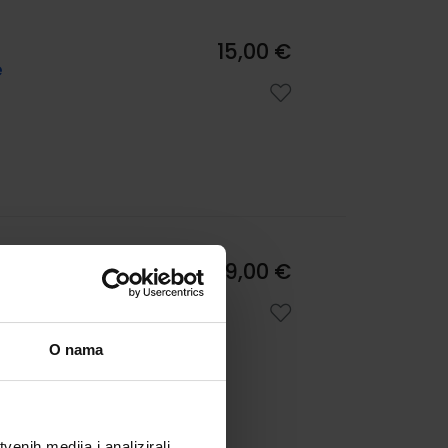
15,00 €
e
29,00 €
O nama
enih medija i analizirali