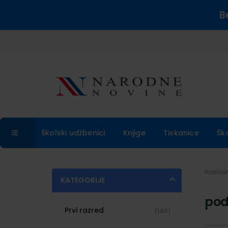
B
Školski udžbenici
Knjige
Tiskanice
Šk
Naslo
KATEGORIJE
pod
Prvi razred
(140)