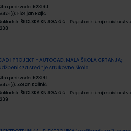
Šifra proizvoda:
923160
Autor(i):
Florijan Rajić
Nakladnik:
ŠKOLSKA KNJIGA d.d.
Registarski broj ministarstva
1208
CAD I PROJEKT - AUTOCAD, MALA ŠKOLA CRTANJA;
udžbenik za srednje strukovne škole
Šifra proizvoda:
923161
Autor(i):
Zoran Kalinić
Nakladnik:
ŠKOLSKA KNJIGA d.d.
Registarski broj ministarstva
1209