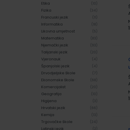
Etika
(10)
Fizika
(34)
Francuski jezik
(11)
Informatika
(18)
Likovna umjetnost
(5)
Matematika
(83)
Njemački jezik
(93)
Talijanski jezik
(20)
Vjeronauk
(4)
Španjolski jezik
(4)
Drvodjeljske škole
(7)
Ekonomske škole
(68)
Komercijalist
(20)
Geografija
(10)
Higijena
(3)
Hrvatski jezik
(66)
Kemija
(13)
Trgovačke škole
(24)
Latinski jezik
(2)