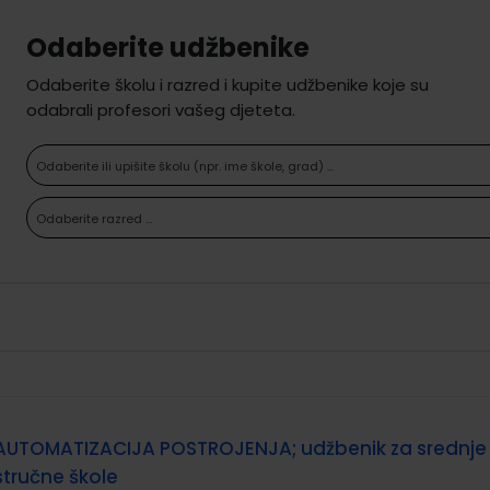
Odaberite udžbenike
Odaberite školu i razred i kupite udžbenike koje su
odabrali profesori vašeg djeteta.
Odaberite ili upišite školu (npr. ime škole, grad) ...
Odaberite razred ...
AUTOMATIZACIJA POSTROJENJA; udžbenik za srednje
stručne škole