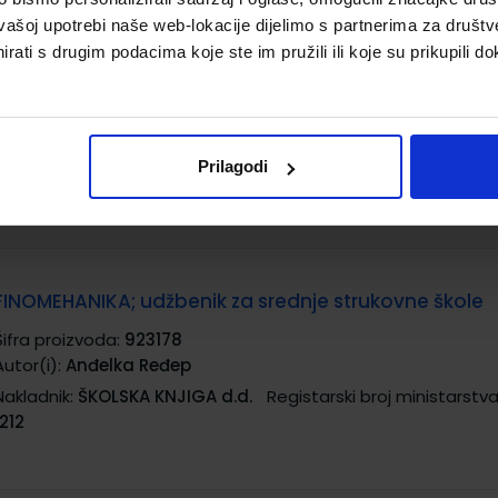
vašoj upotrebi naše web-lokacije dijelimo s partnerima za društv
rati s drugim podacima koje ste im pružili ili koje su prikupili do
ELEMENTI STROJEVA; udžbenik za srednje strojarske š
Šifra proizvoda:
923163
Autor(i):
Eduard Hercigonja
Nakladnik:
ŠKOLSKA KNJIGA d.d.
Registarski broj ministarstv
Prilagodi
FINOMEHANIKA; udžbenik za srednje strukovne škole
Šifra proizvoda:
923178
Autor(i):
Anđelka Ređep
Nakladnik:
ŠKOLSKA KNJIGA d.d.
Registarski broj ministarstva
1212