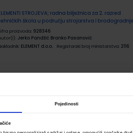
ELEMENTI STROJEVA; radna bilježnica za 2. razred
tehničkih škola u području strojarstva i brodogradnj
Šifra proizvoda:
928346
Autor(i):
Jerko Pandžić Branko Pasanović
Nakladnik:
ELEMENT d.o.o.
Registarski broj ministarstva:
2116
ELEMENTI STROJEVA; udžbenik s multimedijskim
sadržajem za 2. razred tehničkih škola u području
strojarstva i brodogradnje
Šifra proizvoda:
928345
Pojedinosti
Autor(i):
Jerko Pandžić Branko Pasanović
Nakladnik:
ELEMENT d.o.o.
Registarski broj ministarstva:
2117
ačiće
bismo personalizirali sadržaj i oglase, omogućili značajke društv