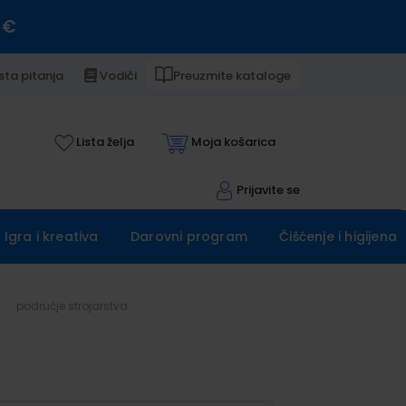
 €
sta pitanja
Vodiči
Preuzmite kataloge
Lista želja
Moja košarica
Prijavite se
Igra i kreativa
Darovni program
Čišćenje i higijena
područje strojarstva