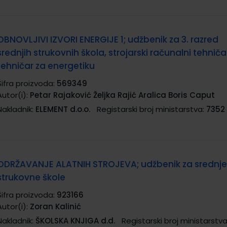
OBNOVLJIVI IZVORI ENERGIJE 1; udžbenik za 3. razred
srednjih strukovnih škola, strojarski računalni tehničar
tehničar za energetiku
Šifra proizvoda:
569349
Autor(i):
Petar Rajaković Željka Rajić Aralica Boris Caput
Nakladnik:
ELEMENT d.o.o.
Registarski broj ministarstva:
7352
ODRŽAVANJE ALATNIH STROJEVA; udžbenik za srednje
strukovne škole
Šifra proizvoda:
923166
Autor(i):
Zoran Kalinić
Nakladnik:
ŠKOLSKA KNJIGA d.d.
Registarski broj ministarstva