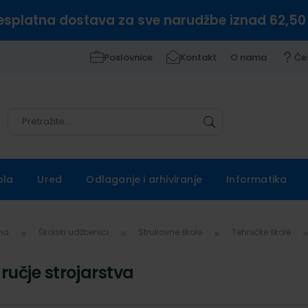
esplatna dostava za sve narudžbe iznad 62,50
Poslovnice
Kontakt
O nama
Če
Pretražite
Pretražite
ola
Ured
Odlaganje i arhiviranje
Informatika
vna
Školski udžbenici
Strukovne škole
Tehničke škole
ručje strojarstva