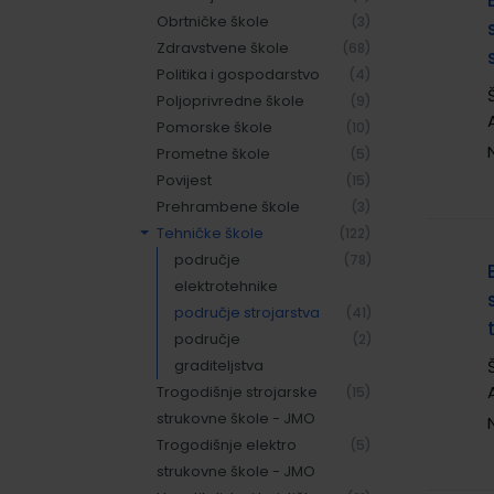
Obrtničke škole
(3)
Zdravstvene škole
(68)
Politika i gospodarstvo
(4)
Poljoprivredne škole
(9)
Pomorske škole
(10)
Prometne škole
(5)
Povijest
(15)
Prehrambene škole
(3)
Tehničke škole
(122)
područje
(78)
elektrotehnike
područje strojarstva
(41)
područje
(2)
graditeljstva
Trogodišnje strojarske
(15)
strukovne škole - JMO
Trogodišnje elektro
(5)
strukovne škole - JMO