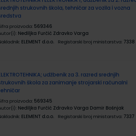
ELEKTROTEHNIKA I ELEKTRONIKA 1; udžbenik za 2. razre
srednjih strukovnih škola, tehničar za vozila i vozna
sredstva
Šifra proizvoda:
569346
Autor(i):
Nediljka Furčić Zdravko Varga
Nakladnik:
ELEMENT d.o.o.
Registarski broj ministarstva:
7338
ELEKTROTEHNIKA; udžbenik za 3. razred srednjih
strukovnih škola za zanimanje strojarski računalni
tehničar
Šifra proizvoda:
569345
Autor(i):
Nediljka Furčić Zdravko Varga Damir Bošnjak
Nakladnik:
ELEMENT d.o.o.
Registarski broj ministarstva:
7337