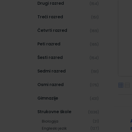
Drugi razred
(154)
Treći razred
(151)
Četvrti razred
(169)
Peti razred
(165)
Šesti razred
(154)
Sedmi razred
(191)
Osmi razred
(175)
Gimnazije
(431)
Strukovne škole
(1036)
Biologija
(21)
Engleski jezik
(127)