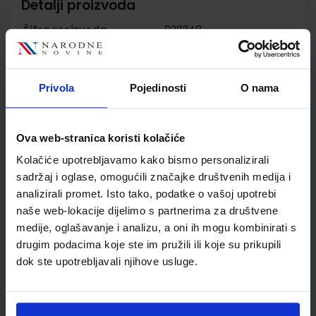
Detalji proizvoda
Šifra proizvoda
928348
Jedinična mjera
kom
Nakladnik
ELEMENT d.o.o.
Autor
Branko Maković Branko
Privola
Pojedinosti
O nama
Pasanović Vicko Šutalo
Školski razred
20 2.RAZRED SŠ
Ova web-stranica koristi kolačiće
Vrsta školske knjige
RADNA BILJEŽNICA
Vrsta škole
3 STRUKOVNA
Kolačiće upotrebljavamo kako bismo personalizirali
Nastavni predmet
TEHNIČKE Š.STROJARST
sadržaj i oglase, omogućili značajke društvenih medija i
analizirali promet. Isto tako, podatke o vašoj upotrebi
Reg br min
2217
naše web-lokacije dijelimo s partnerima za društvene
medije, oglašavanje i analizu, a oni ih mogu kombinirati s
drugim podacima koje ste im pružili ili koje su prikupili
dok ste upotrebljavali njihove usluge.