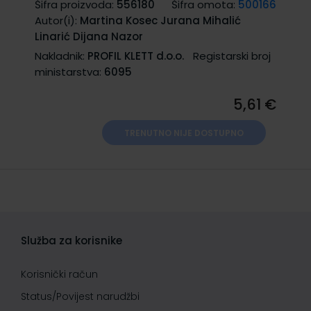
Šifra proizvoda:
556180
Šifra omota:
500166
Autor(i):
Martina Kosec Jurana Mihalić
Linarić Dijana Nazor
Nakladnik:
PROFIL KLETT d.o.o.
Registarski broj
ministarstva:
6095
5,61 €
TRENUTNO NIJE DOSTUPNO
Služba za korisnike
Korisnički račun
Status/Povijest narudžbi