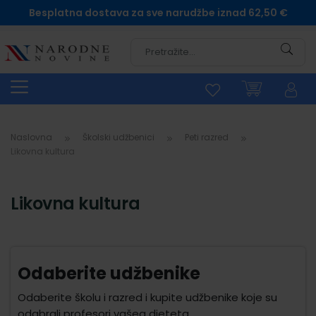
Besplatna dostava za sve narudžbe iznad 62,50 €
Pretra
Naslovna
Školski udžbenici
Peti razred
Likovna kultura
Likovna kultura
Odaberite udžbenike
Odaberite školu i razred i kupite udžbenike koje su
odabrali profesori vašeg djeteta.