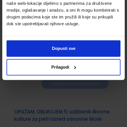
naše web-lokacije dijelimo s partnerima za društvene
medije, oglašavanje i analizu, a oni ih mogu kombinirati s
MOJE BOJE 5; udžbenik likovne kulture s
drugim podacima koje ste im pružili ili koje su prikupili
dodatnim digitalnim sadržajima u
dok ste upotrebljavali njihove usluge.
petom razredu osnovne škole
Šifra proizvoda:
556181
Šifra omota:
500177
Autor(i):
Miroslav Huzjak
Dopusti sve
Nakladnik:
ŠKOLSKA KNJIGA d.d.
Registarski
broj ministarstva:
6096
Prilagodi
5,61 €
TRENUTNO NIJE DOSTUPNO
OPAŽAM, OBLIKUJEM 5; udžbenik likovne
kulture za peti razred osnovne škole