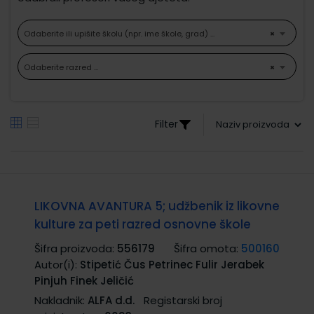
Odaberite ili upišite školu (npr. ime škole, grad) ...
×
Odaberite razred ...
×
Filter
LIKOVNA AVANTURA 5; udžbenik iz likovne
kulture za peti razred osnovne škole
Šifra proizvoda:
556179
Šifra omota:
500160
Autor(i):
Stipetić Čus Petrinec Fulir Jerabek
Pinjuh Finek Jeličić
Nakladnik:
ALFA d.d.
Registarski broj