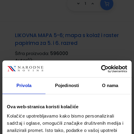
LIKOVNA MAPA 5-6; mapa s kolaž i raster
papirima za 5. i 6. razred
Šifra proizvoda:
596000
Autor(i):
Nakladnik:
ALFA d.d.
Registarski broj
ministarstva:
Privola
Pojedinosti
O nama
14,00 €
Ova web-stranica koristi kolačiće
Kolačiće upotrebljavamo kako bismo personalizirali
sadržaj i oglase, omogućili značajke društvenih medija i
analizirali promet. Isto tako, podatke o vašoj upotrebi