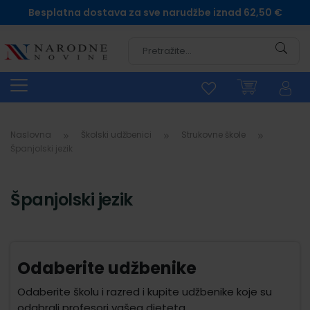
Besplatna dostava za sve narudžbe iznad 62,50 €
Pretra
Naslovna
Školski udžbenici
Strukovne škole
Španjolski jezik
Španjolski jezik
Odaberite udžbenike
Odaberite školu i razred i kupite udžbenike koje su
odabrali profesori vašeg djeteta.