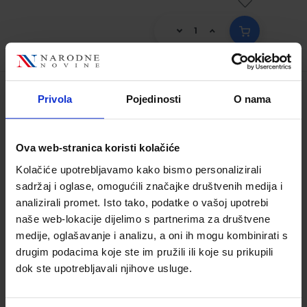
Privola
Pojedinosti
O nama
NOS VEMOS HOY?; radna bilježnica za 1.
razred srednjih škola
Šifra proizvoda:
596034
Ova web-stranica koristi kolačiće
Autor(i):
Kolačiće upotrebljavamo kako bismo personalizirali
Nakladnik:
PROFIL KLETT d.o.o.
Registarski broj
sadržaj i oglase, omogućili značajke društvenih medija i
ministarstva:
8045-DOM
analizirali promet. Isto tako, podatke o vašoj upotrebi
naše web-lokacije dijelimo s partnerima za društvene
18,00 €
medije, oglašavanje i analizu, a oni ih mogu kombinirati s
drugim podacima koje ste im pružili ili koje su prikupili
dok ste upotrebljavali njihove usluge.