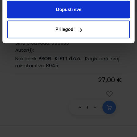
Dopusti sve
NOS VEMOS HOY?; udžbenik za 1. razred
Prilagodi
srednjih škola
Šifra proizvoda:
596033
Autor(i):
Nakladnik:
PROFIL KLETT d.o.o.
Registarski broj
ministarstva:
8045
27,00 €