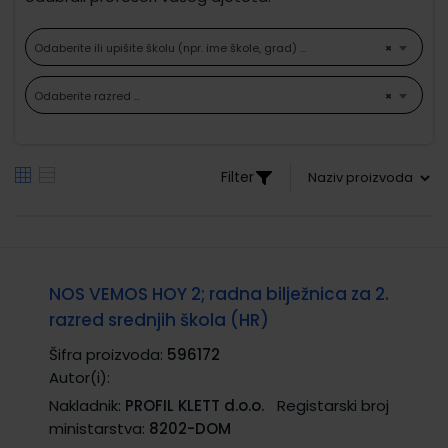
Odaberite ili upišite školu (npr. ime škole, grad) ...
×
Odaberite razred ...
×
Filter
NOS VEMOS HOY 2; radna bilježnica za 2.
razred srednjih škola (HR)
Šifra proizvoda:
596172
Autor(i):
Nakladnik:
PROFIL KLETT d.o.o.
Registarski broj
ministarstva:
8202-DOM