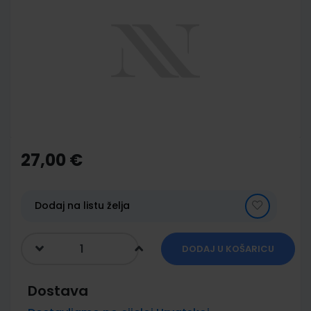
end
of
the
images
gallery
Skip
to
the
27,00 €
beginning
of
the
images
Dodaj na listu želja
gallery
DODAJ U KOŠARICU
Dostava