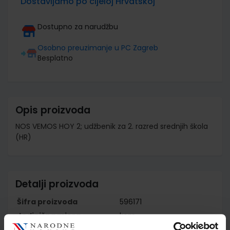
Dostavljamo po cijeloj Hrvatskoj
Dostupno za narudžbu
Osobno preuzimanje u PC Zagreb
Besplatno
Opis proizvoda
NOS VEMOS HOY 2; udžbenik za 2. razred srednjih škola
(HR)
Detalji proizvoda
Šifra proizvoda
596171
Jedinična mjera
kom
Nakladnik
PROFIL KLETT d.o.o.