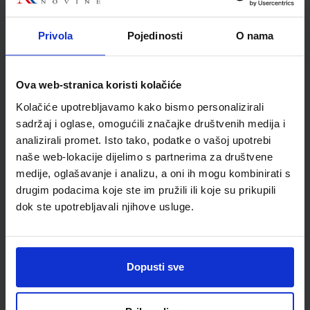
Školski razred
20 2.RAZRED SŠ
Vrsta školske knjige
UDŽBENIK
Privola
Pojedinosti
O nama
Vrsta škole
3 STRUKOVNA
Nastavni predmet
ŠPANJOLSKI JEZIK
Ova web-stranica koristi kolačiće
Reg br min
8202
Kolačiće upotrebljavamo kako bismo personalizirali
sadržaj i oglase, omogućili značajke društvenih medija i
analizirali promet. Isto tako, podatke o vašoj upotrebi
naše web-lokacije dijelimo s partnerima za društvene
medije, oglašavanje i analizu, a oni ih mogu kombinirati s
drugim podacima koje ste im pružili ili koje su prikupili
dok ste upotrebljavali njihove usluge.
Newsletter prijava
Dopusti sve
Prijavite se kako bi primali informacije o novim