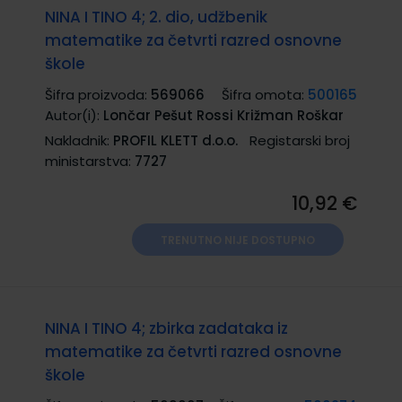
NINA I TINO 4; 2. dio, udžbenik
matematike za četvrti razred osnovne
škole
Šifra proizvoda:
569066
Šifra omota:
500165
Autor(i):
Lončar Pešut Rossi Križman Roškar
Nakladnik:
PROFIL KLETT d.o.o.
Registarski broj
ministarstva:
7727
10,92 €
TRENUTNO NIJE DOSTUPNO
NINA I TINO 4; zbirka zadataka iz
matematike za četvrti razred osnovne
škole