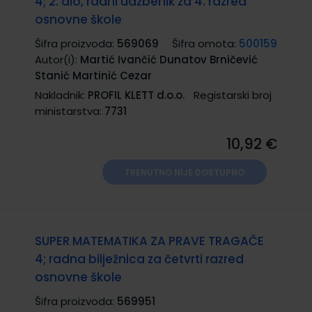
4; 2. dio, radni udžbenik za 4. razred
osnovne škole
Šifra proizvoda:
569069
Šifra omota:
500159
Autor(i):
Martić Ivančić Dunatov Brničević
Stanić Martinić Cezar
Nakladnik:
PROFIL KLETT d.o.o.
Registarski broj
ministarstva:
7731
10,92 €
TRENUTNO NIJE DOSTUPNO
SUPER MATEMATIKA ZA PRAVE TRAGAČE
4; radna bilježnica za četvrti razred
osnovne škole
Šifra proizvoda:
569951