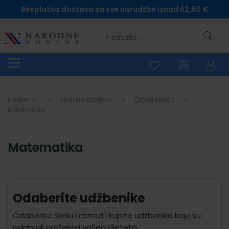
Besplatna dostava za sve narudžbe iznad 62,50 €
Pretra
Naslovna
Školski udžbenici
Četvrti razred
Matematika
Matematika
Odaberite udžbenike
Odaberite školu i razred i kupite udžbenike koje su
odabrali profesori vašeg djeteta.