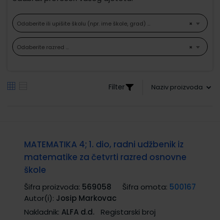
Odaberite ili upišite školu (npr. ime škole, grad) ...
×
Odaberite razred ...
×
Filter
MATEMATIKA 4; 1. dio, radni udžbenik iz
matematike za četvrti razred osnovne
škole
Šifra proizvoda:
569058
Šifra omota:
500167
Autor(i):
Josip Markovac
Nakladnik:
ALFA d.d.
Registarski broj