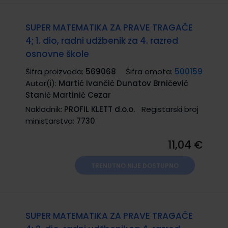
SUPER MATEMATIKA ZA PRAVE TRAGAČE
4; 1. dio, radni udžbenik za 4. razred
osnovne škole
Šifra proizvoda:
569068
Šifra omota:
500159
Autor(i):
Martić Ivančić Dunatov Brničević
Stanić Martinić Cezar
Nakladnik:
PROFIL KLETT d.o.o.
Registarski broj
ministarstva:
7730
11,04 €
TRENUTNO NIJE DOSTUPNO
SUPER MATEMATIKA ZA PRAVE TRAGAČE