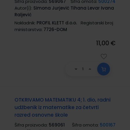
Šifra proizvoda:
569067
Šifra omota:
500274
Autor(i):
Simona Jurjević Tihana Levar Ivana
Raljević
Nakladnik:
PROFIL KLETT d.o.o.
Registarski broj
ministarstva:
7726-DOM
11,00 €
OTKRIVAMO MATEMATIKU 4; 1. dio, radni
udžbenik iz matematike za četvrti
razred osnovne škole
Šifra proizvoda:
569061
Šifra omota:
500167