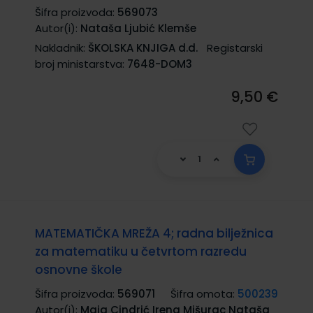
Šifra proizvoda:
569073
Autor(i):
Nataša Ljubić Klemše
Nakladnik:
ŠKOLSKA KNJIGA d.d.
Registarski
broj ministarstva:
7648-DOM3
9,50 €
MATEMATIČKA MREŽA 4; radna bilježnica
za matematiku u četvrtom razredu
osnovne škole
Šifra proizvoda:
569071
Šifra omota:
500239
Autor(i):
Maja Cindrić Irena Mišurac Nataša