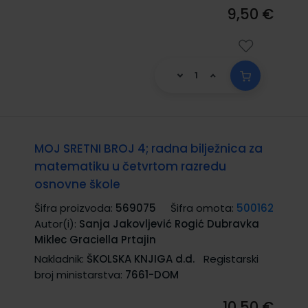
9,50 €
MOJ SRETNI BROJ 4; radna bilježnica za
matematiku u četvrtom razredu
osnovne škole
Šifra proizvoda:
569075
Šifra omota:
500162
Autor(i):
Sanja Jakovljević Rogić Dubravka
Miklec Graciella Prtajin
Nakladnik:
ŠKOLSKA KNJIGA d.d.
Registarski
broj ministarstva:
7661-DOM
10,50 €