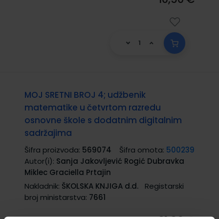
MOJ SRETNI BROJ 4; udžbenik
matematike u četvrtom razredu
osnovne škole s dodatnim digitalnim
sadržajima
Šifra proizvoda:
569074
Šifra omota:
500239
Autor(i):
Sanja Jakovljević Rogić Dubravka
Miklec Graciella Prtajin
Nakladnik:
ŠKOLSKA KNJIGA d.d.
Registarski
broj ministarstva:
7661