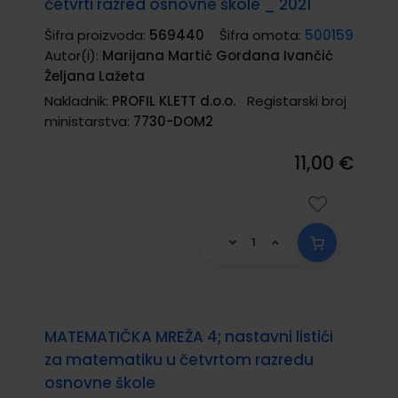
četvrti razred osnovne škole _ 2021
Šifra proizvoda:
569440
Šifra omota:
500159
Autor(i):
Marijana Martić Gordana Ivančić
Željana Lažeta
Nakladnik:
PROFIL KLETT d.o.o.
Registarski broj
ministarstva:
7730-DOM2
11,00 €
MATEMATIČKA MREŽA 4; nastavni listići
za matematiku u četvrtom razredu
osnovne škole