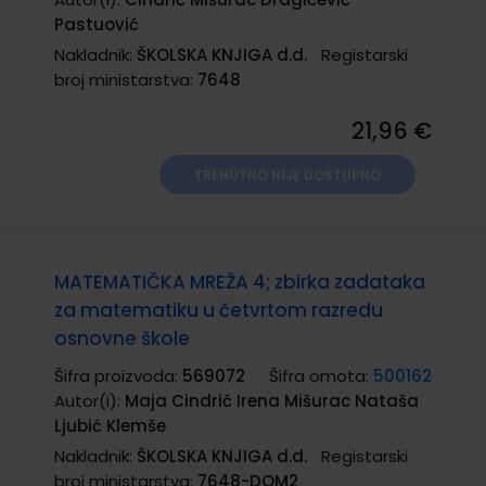
Pastuović
Nakladnik:
ŠKOLSKA KNJIGA d.d.
Registarski
broj ministarstva:
7648
21,96 €
TRENUTNO NIJE DOSTUPNO
MATEMATIČKA MREŽA 4; zbirka zadataka
za matematiku u četvrtom razredu
osnovne škole
Šifra proizvoda:
569072
Šifra omota:
500162
Autor(i):
Maja Cindrić Irena Mišurac Nataša
Ljubić Klemše
Nakladnik:
ŠKOLSKA KNJIGA d.d.
Registarski
broj ministarstva:
7648-DOM2