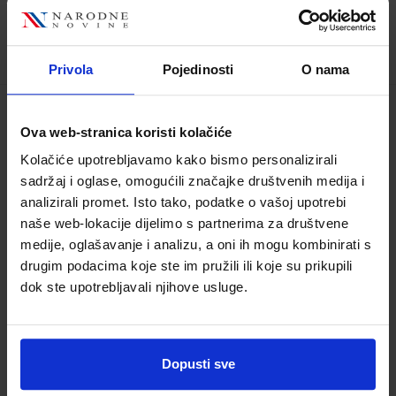
21,96 €
TRENUTNO NIJE DOSTUPNO
Privola
Pojedinosti
O nama
MOJ SRETNI BROJ 4; zbirka zadataka za
Ova web-stranica koristi kolačiće
matematiku u četvrtom razredu
Kolačiće upotrebljavamo kako bismo personalizirali
osnovne škole
sadržaj i oglase, omogućili značajke društvenih medija i
Šifra proizvoda:
569076
Šifra omota:
500239
analizirali promet. Isto tako, podatke o vašoj upotrebi
Autor(i):
Sanja Jakovljević Rogić Dubravka
naše web-lokacije dijelimo s partnerima za društvene
Miklec Graciella Prtajin
medije, oglašavanje i analizu, a oni ih mogu kombinirati s
Nakladnik:
ŠKOLSKA KNJIGA d.d.
Registarski
drugim podacima koje ste im pružili ili koje su prikupili
broj ministarstva:
7661-DOM2
dok ste upotrebljavali njihove usluge.
12,00 €
Dopusti sve