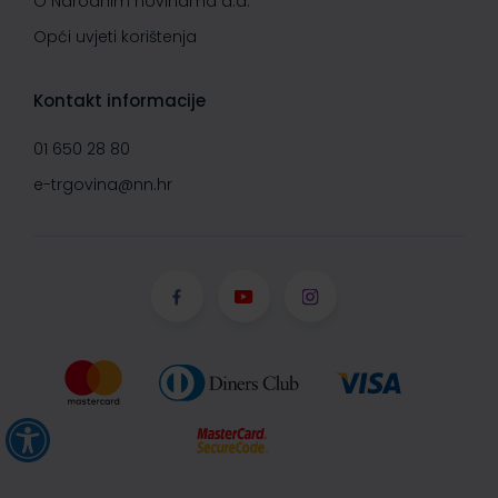
O Narodnim novinama d.d.
Opći uvjeti korištenja
Kontakt informacije
01 650 28 80
e-trgovina@nn.hr