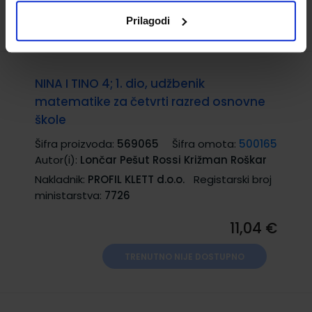
Prilagodi
NINA I TINO 4; 1. dio, udžbenik
matematike za četvrti razred osnovne
škole
Šifra proizvoda:
569065
Šifra omota:
500165
Autor(i):
Lončar Pešut Rossi Križman Roškar
Nakladnik:
PROFIL KLETT d.o.o.
Registarski broj
ministarstva:
7726
11,04 €
TRENUTNO NIJE DOSTUPNO