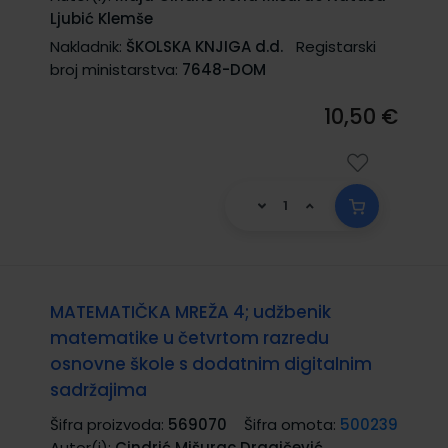
Ljubić Klemše
Nakladnik:
ŠKOLSKA KNJIGA d.d.
Registarski
broj ministarstva:
7648-DOM
10,50 €
MATEMATIČKA MREŽA 4; udžbenik
matematike u četvrtom razredu
osnovne škole s dodatnim digitalnim
sadržajima
Šifra proizvoda:
569070
Šifra omota:
500239
Autor(i):
Cindrić Mišurac Dragičević