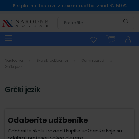
Besplatna dostava za sve narudžbe iznad 62,50 €
Pretra
Naslovna
Školski udžbenici
Osmi razred
Grčki jezik
Grčki jezik
Odaberite udžbenike
Odaberite školu i razred i kupite udžbenike koje su
odabrali profesori vašeg djeteta.