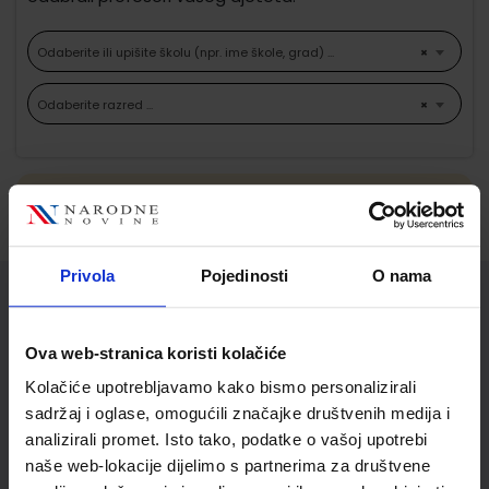
Odaberite ili upišite školu (npr. ime škole, grad) ...
×
Odaberite razred ...
×
Ne možemo pronaći proizvode koji
odgovaraju Vašem odabiru.
Privola
Pojedinosti
O nama
Služba za korisnike
Ova web-stranica koristi kolačiće
Korisnički račun
Kolačiće upotrebljavamo kako bismo personalizirali
Status/Povijest narudžbi
sadržaj i oglase, omogućili značajke društvenih medija i
Informacije o dostavi
analizirali promet. Isto tako, podatke o vašoj upotrebi
Povrat proizvoda i reklamacije
naše web-lokacije dijelimo s partnerima za društvene