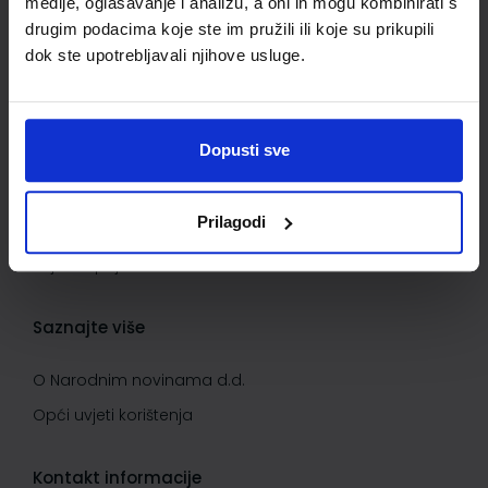
medije, oglašavanje i analizu, a oni ih mogu kombinirati s
Kontaktirajte nas
drugim podacima koje ste im pružili ili koje su prikupili
dok ste upotrebljavali njihove usluge.
Važne informacije
Kako kupovati
Dopusti sve
Kako do popusta
Privatnost i sigurnost podataka
Prilagodi
Načini plaćanja
Uvjeti kupnje
Saznajte više
O Narodnim novinama d.d.
Opći uvjeti korištenja
Kontakt informacije