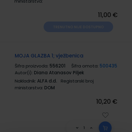
ministarstva:
11,00 €
TRENUTNO NIJE DOSTUPNO
MOJA GLAZBA 1; vježbenica
Šifra proizvoda:
556201
Šifra omota:
500435
Autor(i):
Diana Atanasov Piljek
Nakladnik:
ALFA d.d.
Registarski broj
ministarstva:
DOM
10,20 €