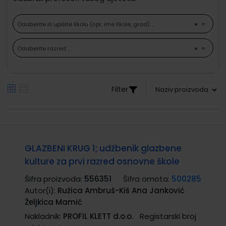
Odaberite ili upišite školu (npr. ime škole, grad) ...
×
Odaberite razred ...
×
Filter
GLAZBENI KRUG 1; udžbenik glazbene
kulture za prvi razred osnovne škole
Šifra proizvoda:
556351
Šifra omota:
500285
Autor(i):
Ružica Ambruš-Kiš Ana Janković
Željkica Mamić
Nakladnik:
PROFIL KLETT d.o.o.
Registarski broj