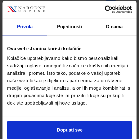
Privola
Pojedinosti
O nama
NINA I TINO 1; edukativne aktivnosti za
nastavu glazbene kulture u prvom
razredu osnovne škole
Ova web-stranica koristi kolačiće
Šifra proizvoda:
556505
Šifra omota:
500178
Kolačiće upotrebljavamo kako bismo personalizirali
Autor(i):
Jelena Sikirica
sadržaj i oglase, omogućili značajke društvenih medija i
Nakladnik:
PROFIL KLETT d.o.o.
Registarski broj
analizirali promet. Isto tako, podatke o vašoj upotrebi
ministarstva:
6147-DOM2
naše web-lokacije dijelimo s partnerima za društvene
medije, oglašavanje i analizu, a oni ih mogu kombinirati s
10,50 €
drugim podacima koje ste im pružili ili koje su prikupili
dok ste upotrebljavali njihove usluge.
TRENUTNO NIJE DOSTUPNO
Dopusti sve
RAZIGRANI ZVUCI 1; radni udžbenik za