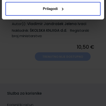
glazbenu kulturu u prvom razredu
Prilagodi
osnovne škole
Šifra proizvoda:
556510
Šifra omota:
500177
Autor(i):
Vladimir Jandrašek Jelena Ivaci
Nakladnik:
ŠKOLSKA KNJIGA d.d.
Registarski
broj ministarstva:
10,50 €
TRENUTNO NIJE DOSTUPNO
Služba za korisnike
Korisnički račun