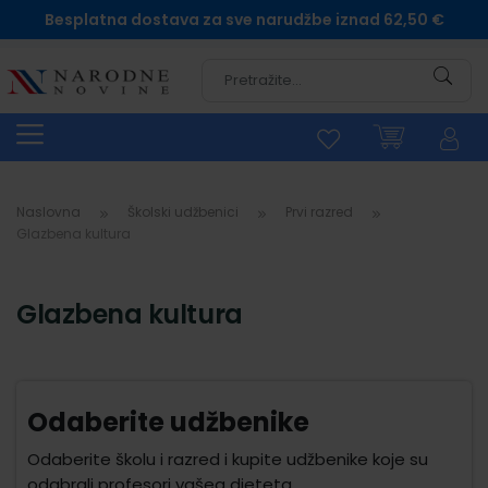
Besplatna dostava za sve narudžbe iznad 62,50 €
Pretra
Naslovna
Školski udžbenici
Prvi razred
Glazbena kultura
Glazbena kultura
Odaberite udžbenike
Odaberite školu i razred i kupite udžbenike koje su
odabrali profesori vašeg djeteta.