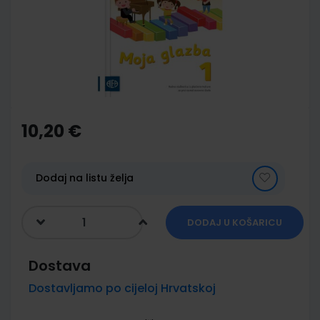
images
gallery
Skip
to
the
10,20 €
beginning
of
the
images
Dodaj na listu želja
gallery
DODAJ U KOŠARICU
Dostava
Dostavljamo po cijeloj Hrvatskoj