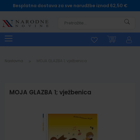
Besplatna dostava za sve narudžbe iznad 62,50 €
Pretra
Naslovna
MOJA GLAZBA 1; vježbenica
MOJA GLAZBA 1; vježbenica
Skip
to
the
end
of
the