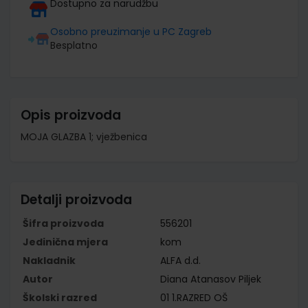
Dostupno za narudžbu
Osobno preuzimanje u PC Zagreb
Besplatno
Opis proizvoda
MOJA GLAZBA 1; vježbenica
Detalji proizvoda
Šifra proizvoda
556201
Jedinična mjera
kom
Nakladnik
ALFA d.d.
Autor
Diana Atanasov Piljek
Školski razred
01 1.RAZRED OŠ