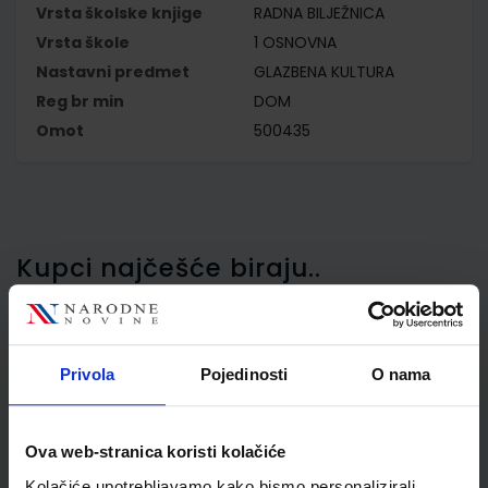
Vrsta školske knjige
RADNA BILJEŽNICA
Vrsta škole
1 OSNOVNA
Nastavni predmet
GLAZBENA KULTURA
Reg br min
DOM
Omot
500435
Kupci najčešće biraju..
Privola
Pojedinosti
O nama
Omot PVC za školske
udžbenike; dimenzije
600x211; tip 435
Ova web-stranica koristi kolačiće
Kolačiće upotrebljavamo kako bismo personalizirali