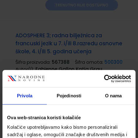
TRENUTNO NIJE DOSTUPNO
ADOSPHERE 3; radna bilježnica za
francuski jezik u 7. i/ili 8.razredu osnovne
škole, 4. i/ili 5. godina učenja
Šifra proizvoda:
567388
Šifra omota:
500300
Autor(i):
Fabienne Gallon Katia Grau
Catherine Macquart - Martin
Nakladnik:
PROFIL KLETT d.o.o.
Registarski broj
ministarstva:
6795-DOM
Privola
Pojedinosti
O nama
21,00 €
Ova web-stranica koristi kolačiće
Kolačiće upotrebljavamo kako bismo personalizirali
sadržaj i oglase, omogućili značajke društvenih medija i