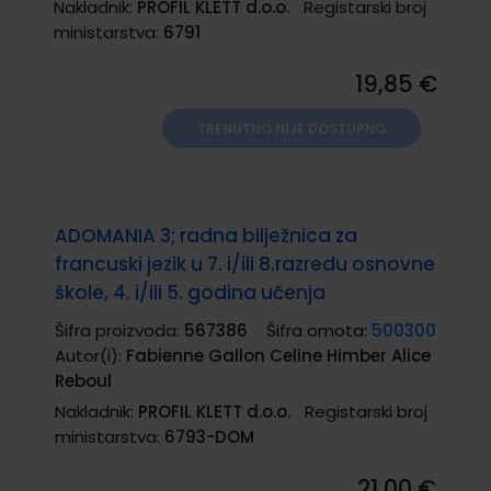
Nakladnik:
PROFIL KLETT d.o.o.
Registarski broj
ministarstva:
6791
19,85 €
TRENUTNO NIJE DOSTUPNO
ADOMANIA 3; radna bilježnica za
francuski jezik u 7. i/ili 8.razredu osnovne
škole, 4. i/ili 5. godina učenja
Šifra proizvoda:
567386
Šifra omota:
500300
Autor(i):
Fabienne Gallon Celine Himber Alice
Reboul
Nakladnik:
PROFIL KLETT d.o.o.
Registarski broj
ministarstva:
6793-DOM
21,00 €