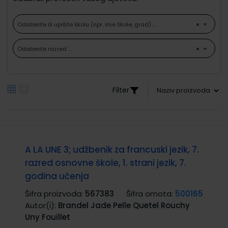
Odaberite ili upišite školu (npr. ime škole, grad) ...
×
Odaberite razred ...
×
Filter
A LA UNE 3; udžbenik za francuski jezik, 7.
razred osnovne škole, 1. strani jezik, 7.
godina učenja
Šifra proizvoda:
567383
Šifra omota:
500165
Autor(i):
Brandel Jade Pelle Quetel Rouchy
Uny Fouillet