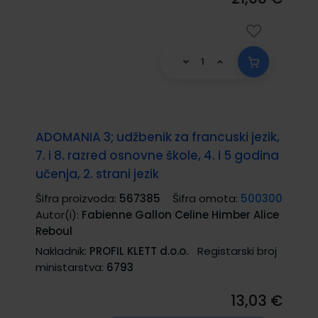
ADOMANIA 3; udžbenik za francuski jezik,
7. i 8. razred osnovne škole, 4. i 5 godina
učenja, 2. strani jezik
Šifra proizvoda:
567385
Šifra omota:
500300
Autor(i):
Fabienne Gallon Celine Himber Alice
Reboul
Nakladnik:
PROFIL KLETT d.o.o.
Registarski broj
ministarstva:
6793
13,03 €