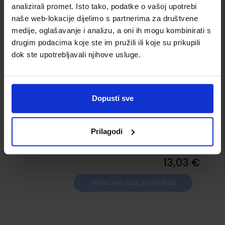
analizirali promet. Isto tako, podatke o vašoj upotrebi
naše web-lokacije dijelimo s partnerima za društvene
medije, oglašavanje i analizu, a oni ih mogu kombinirati s
drugim podacima koje ste im pružili ili koje su prikupili
ADOSPHERE 3; udžbenik za francuski
dok ste upotrebljavali njihove usluge.
jezik, 7. i 8. razred osnovne škole, 4. i 5.
godina učenja, 2. strani jezik
Šifra proizvoda:
567387
Šifra omota:
500300
Dopusti sve
Autor(i):
Fabienne Gallon Katia Grau
Ctherine Macquart-Martin
Nakladnik:
PROFIL KLETT d.o.o.
Registarski broj
Prilagodi
ministarstva:
6795
13,03 €
TRENUTNO NIJE DOSTUPNO