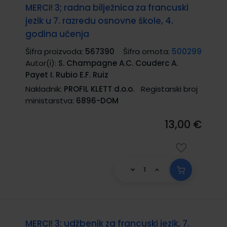
MERCI! 3; radna bilježnica za francuski
jezik u 7. razredu osnovne škole, 4.
godina učenja
Šifra proizvoda:
567390
Šifra omota:
500299
Autor(i):
S. Champagne A.C. Couderc A.
Payet I. Rubio E.F. Ruiz
Nakladnik:
PROFIL KLETT d.o.o.
Registarski broj
ministarstva:
6896-DOM
13,00 €
MERCI! 3; udžbenik za francuski jezik, 7.