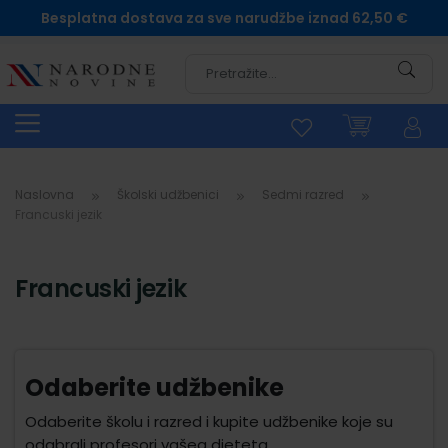
Besplatna dostava za sve narudžbe iznad 62,50 €
Pretra
Naslovna
Školski udžbenici
Sedmi razred
Francuski jezik
Francuski jezik
Odaberite udžbenike
Odaberite školu i razred i kupite udžbenike koje su
odabrali profesori vašeg djeteta.